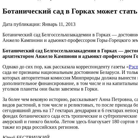
Ботанический сад в Горках может стат
Дата публикации:
Январь 11, 2013
Ботанический сад Белгоссельхозакадемии в Горках — достояние
Анжело Кампиони и адъюнкт-профессором Горы-Горецкого зем
Ботанический сад Белгоссельхозакадемии в Горках — достоя
архитектором Анжело Кампиони и адъюнкт-профессором Гор
Однако до сих пор, как рассказала корреспонденту газеты «
Рэсп
сада не признаны национальным достоянием Беларуси. И тольк
которых авторитетная комиссия Минприроды должна вынести по
дополнительное финансирование, в том числе и на капитальный
уголков планеты они были завезены в Горки.
За более чем вековую историю, рассказывает Анна Петровна, с
видов растений, в том числе и реликтовых, то после прихода
сегодняшний день на 17 гектарах дендрария и 6 гектарах непо
фондах ботанического сада есть тропические и субтропические
амурский и гинкго билоба. Летом здесь благоухает 180 сортов
также из ряда российских регионов.
Юрий БЕСТВИЦКИЙ