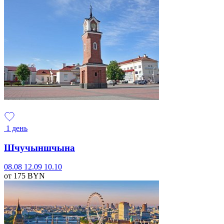
1 день
Шчучыншчына
08.08
12.09
10.10
от 175
BYN