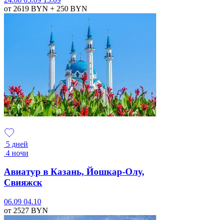
от 2619
BYN
+ 250
BYN
5 дней
4 ночи
Авиатур в Казань, Йошкар-Олу,
Свияжск
06.09
04.10
от 2527
BYN