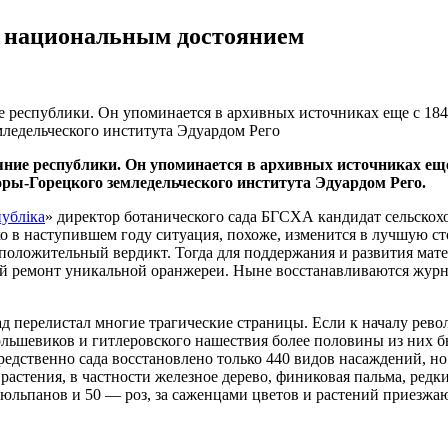
ь национальным достоянием
 республики. Он упоминается в архивных источниках еще с 1840
ледельческого института Эдуардом Рего
ние республики. Он упоминается в архивных источниках еще 
ы-Горецкого земледельческого института Эдуардом Рего.
ублiка
» директор ботанического сада БГСХА кандидат сельско
о в наступившем году ситуация, похоже, изменится в лучшую с
ложительный вердикт. Тогда для поддержания и развития матер
 ремонт уникальной оранжереи. Ныне восстанавливаются журналы
ад перелистал многие трагические страницы. Если к началу рев
 большевиков и гитлеровского нашествия более половины из них
средственно сада восстановлено только 440 видов насаждений, н
 растения, в частности железное дерево, финиковая пальма, ред
 тюльпанов и 50 — роз, за саженцами цветов и растений приезжа