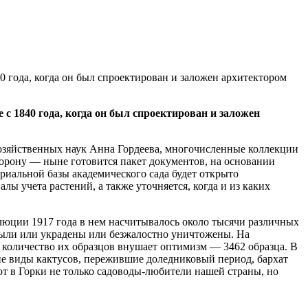
 года, когда он был спроектирован и заложен архитектором
с 1840 года, когда он был спроектирован и заложен
хозяйственных наук Анна Гордеева, многочисленные коллекции
торону — ныне готовится пакет документов, на основании
иальной базы академического сада будет открыто
 учета растений, а также уточняется, когда и из каких
олюции 1917 года в нем насчитывалось около тысячи различных
 были или украдены или безжалостно уничтожены. На
о количество их образцов внушает оптимизм — 3462 образца. В
кие виды кактусов, пережившие доледниковый период, бархат
ют в Горки не только садоводы-любители нашей страны, но