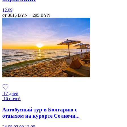
12.09
от 3615
BYN
+ 295
BYN
17 дней
16 ночей
Автобусный тур в Болгарию с
отдыхом на курорте Солнечн...
24.08
03.09
13.09