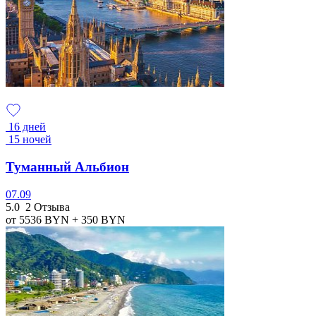
16 дней
15 ночей
Туманный Альбион
07.09
5.0
2 Отзыва
от 5536
BYN
+ 350
BYN