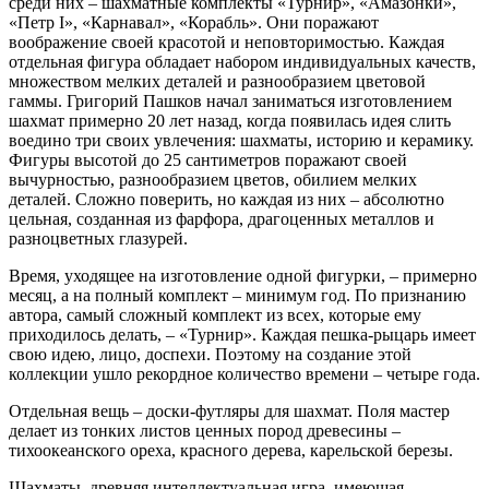
среди них – шахматные комплекты «Турнир», «Амазонки»,
«Петр І», «Карнавал», «Корабль». Они поражают
воображение своей красотой и неповторимостью. Каждая
отдельная фигура обладает набором индивидуальных качеств,
множеством мелких деталей и разнообразием цветовой
гаммы. Григорий Пашков начал заниматься изготовлением
шахмат примерно 20 лет назад, когда появилась идея слить
воедино три своих увлечения: шахматы, историю и керамику.
Фигуры высотой до 25 сантиметров поражают своей
вычурностью, разнообразием цветов, обилием мелких
деталей. Сложно поверить, но каждая из них – абсолютно
цельная, созданная из фарфора, драгоценных металлов и
разноцветных глазурей.
Время, уходящее на изготовление одной фигурки, – примерно
месяц, а на полный комплект – минимум год. По признанию
автора, самый сложный комплект из всех, которые ему
приходилось делать, – «Турнир». Каждая пешка-рыцарь имеет
свою идею, лицо, доспехи. Поэтому на создание этой
коллекции ушло рекордное количество времени – четыре года.
Отдельная вещь – доски-футляры для шахмат. Поля мастер
делает из тонких листов ценных пород древесины –
тихоокеанского ореха, красного дерева, карельской березы.
Шахматы, древняя интеллектуальная игра, имеющая