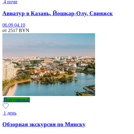
4 ночи
Авиатур в Казань, Йошкар-Олу, Свияжск
06.09
04.10
от 2517
BYN
Популярный
1 день
Обзорная экскурсия по Минску