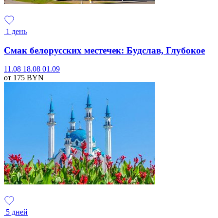
1 день
Смак белорусских местечек: Будслав, Глубокое
11.08
18.08
01.09
от 175
BYN
5 дней