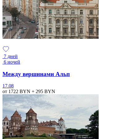
7 дней
6 ночей
Между вершинами Альп
17.08
от 1722
BYN
+ 295
BYN