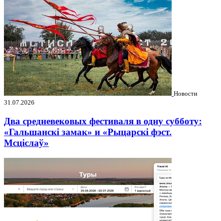
Новости
31.07.2026
Два средневековых фестиваля в одну субботу:
«Гальшанскі замак» и «Рыцарскі фэст.
Мсціслаў»