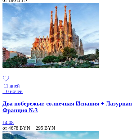
от 190
BYN
11 дней
10 ночей
Два побережья: солнечная Испания + Лазурная
Франция №3
14.08
от 4678
BYN
+ 295
BYN