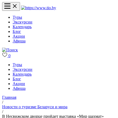
Туры
Экскурсии
Календарь
Блог
Акции
Афиша
0
Туры
Экскурсии
Календарь
Блог
Акции
Афиша
Главная
/
Новости о туризме Беларуси и мира
/
В Несвижском дворце пройдет выставка «Мир шахмат»