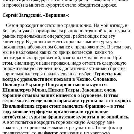
и прочее) на многих курортах стало обходиться дороже.
Сергей Загадский, «Вершина»:
– Сезон проходит достаточно традиционно. На мой взгляд, в
Беларуси уже сформировался рынок постоянной клиентуры и
рынок горнолыжных операторов, работающих под эту
клиентуру. В данный момент спрос на зимние туры у нас
находится в абсолютном балансе с предложением. В этом году
мы не наблюдаем каких-то ярких всплесков, каких-то
неожиданных предложений, «звездных» маршрутов. При
этом, анализируя наши продажи, надо отметить следующую
положительную тенденцию: достаточно активный спрос на
горнолыжные туры начался еще в сентябре.
Туристы как
всегда с удовольствием поехали в Чехию, Словакию,
Польшу и Украину. Популярностью пользуются
Шпиндлерув Млын, Низкие Татры, Закопане, очень
хорошие отзывы наших клиентов о Буковеле. В этом
сезоне мы еженедельно отправляем группы на этот курорт.
Из альпийских стран стоит выделить Францию – в этом
году многие турфирмы организовали групповые
автобусные туры на французские курорты и не ошиблись.
А вот попытка возродить горнолыжную Андорру, мне
кажется, не принесла желаемых результатов. То ли фактор
предвзятости, то ли фактор отвыкания, но какого-то