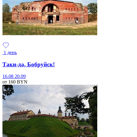
1 день
Таки-да, Бобруйск!
16.08
20.09
от 160
BYN