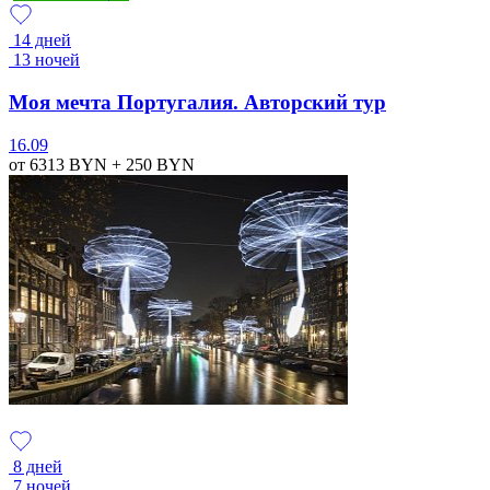
14 дней
13 ночей
Моя мечта Португалия. Авторский тур
16.09
от 6313
BYN
+ 250
BYN
8 дней
7 ночей