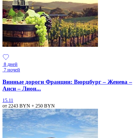
8 дней
7 ночей
Винные дороги Франции: Вюрцбург – Женева –
Анси – Лион...
15.11
от 2243
BYN
+ 250
BYN