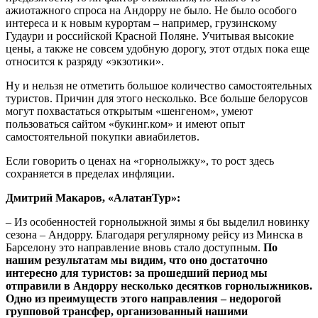
ажиотажного спроса на Андорру не было. Не было особого
интереса и к новым курортам – например, грузинскому
Гудаури и российской Красной Поляне. Учитывая высокие
цены, а также не совсем удобную дорогу, этот отдых пока еще
относится к разряду «экзотики».
Ну и нельзя не отметить большое количество самостоятельных
туристов. Причин для этого несколько. Все больше белорусов
могут похвастаться открытым «шенгеном», умеют
пользоваться сайтом «букинг.ком» и имеют опыт
самостоятельной покупки авиабилетов.
Если говорить о ценах на «горнолыжку», то рост здесь
сохраняется в пределах инфляции.
Дмитрий Макаров, «АлатанТур»:
– Из особенностей горнолыжной зимы я бы выделил новинку
сезона – Андорру. Благодаря регулярному рейсу из Минска в
Барселону это направление вновь стало доступным.
По
нашим результатам мы видим, что оно достаточно
интересно для туристов: за прошедший период мы
отправили в Андорру несколько десятков горнолыжников.
Одно из преимуществ этого направления – недорогой
групповой трансфер, организованный нашими