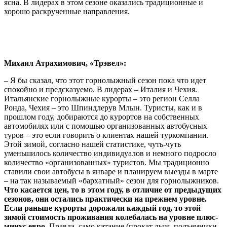
ясна. В лидерах в этом сезоне оказались традиционные и
хорошо раскрученные направления.
Михаил Атрахимович, «Трэвел»:
– Я бы сказал, что этот горнолыжный сезон пока что идет
спокойно и предсказуемо. В лидерах – Италия и Чехия.
Итальянские горнолыжные курорты – это регион Селла
Ронда, Чехия – это Шпиндлерув Млын. Туристы, как и в
прошлом году, добираются до курортов на собственных
автомобилях или с помощью организованных автобусных
туров – это если говорить о клиентах нашей туркомпании.
Этой зимой, согласно нашей статистике, чуть-чуть
уменьшилось количество индивидуалов и немного подросло
количество «организованных» туристов. Мы традиционно
ставили свои автобусы в январе и планируем выезды в марте
– на так называемый «бархатный» сезон для горнолыжников.
Что касается цен, то в этом году, в отличие от предыдущих
сезонов, они остались практически на прежнем уровне.
Если раньше курорты дорожали каждый год, то этой
зимой стоимость проживания колебалась на уровне плюс-
минус евро.
Правда, само катание (прокат лыж, подъемники