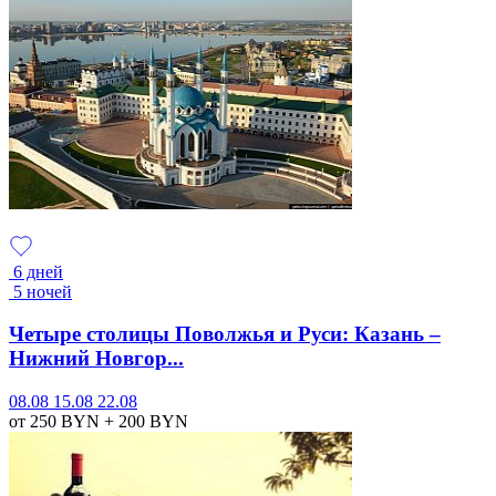
6 дней
5 ночей
Четыре столицы Поволжья и Руси: Казань –
Нижний Новгор...
08.08
15.08
22.08
от 250
BYN
+ 200
BYN