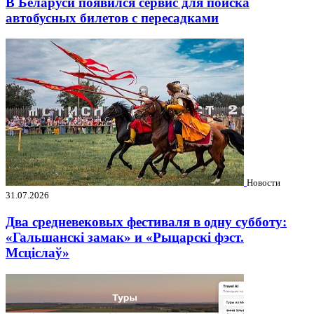
В Беларуси появился сервис для поиска
автобусных билетов с пересадками
Новости
31.07.2026
Два средневековых фестиваля в одну субботу:
«Гальшанскі замак» и «Рыцарскі фэст.
Мсціслаў»