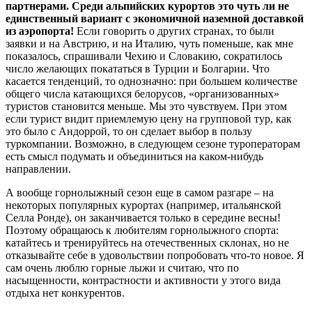
партнерами. Среди альпийских курортов это чуть ли не
единственный вариант с экономичной наземной доставкой
из аэропорта!
Если говорить о других странах, то были
заявки и на Австрию, и на Италию, чуть поменьше, как мне
показалось, спрашивали Чехию и Словакию, сократилось
число желающих покататься в Турции и Болгарии. Что
касается тенденций, то однозначно: при большем количестве
общего числа катающихся белорусов, «организованных»
туристов становится меньше. Мы это чувствуем. При этом
если турист видит приемлемую цену на групповой тур, как
это было с Андоррой, то он сделает выбор в пользу
туркомпании. Возможно, в следующем сезоне туроператорам
есть смысл подумать и объединиться на каком-нибудь
направлении.
А вообще горнолыжный сезон еще в самом разгаре – на
некоторых популярных курортах (например, итальянской
Селла Ронде), он заканчивается только в середине весны!
Поэтому обращаюсь к любителям горнолыжного спорта:
катайтесь и тренируйтесь на отечественных склонах, но не
отказывайте себе в удовольствии попробовать что-то новое. Я
сам очень люблю горные лыжи и считаю, что по
насыщенности, контрастности и активности у этого вида
отдыха нет конкурентов.