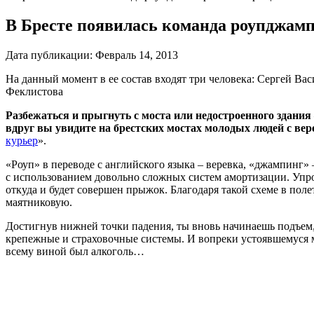
В Бресте появилась команда роупджампе
Дата публикации:
Февраль 14, 2013
На данный момент в ее состав входят три человека: Сергей 
Феклистова
Разбежаться и прыгнуть с моста или недостроенного здания
вдруг вы увидите на брестских мостах молодых людей с вере
курьер
»
.
«Роуп» в переводе с английского языка – веревка, «джампинг
с использованием довольно сложных систем амортизации. Упрощ
откуда и будет совершен прыжок. Благодаря такой схеме в поле
маятниковую.
Достигнув нижней точки падения, ты вновь начинаешь подъем,
крепежные и страховочные системы. И вопреки устоявшемуся мн
всему виной был алкоголь…