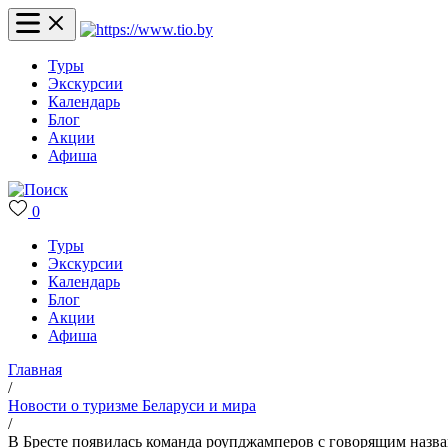
Туры
Экскурсии
Календарь
Блог
Акции
Афиша
0
Туры
Экскурсии
Календарь
Блог
Акции
Афиша
Главная
/
Новости о туризме Беларуси и мира
/
В Бресте появилась команда роупджамперов с говорящим назван