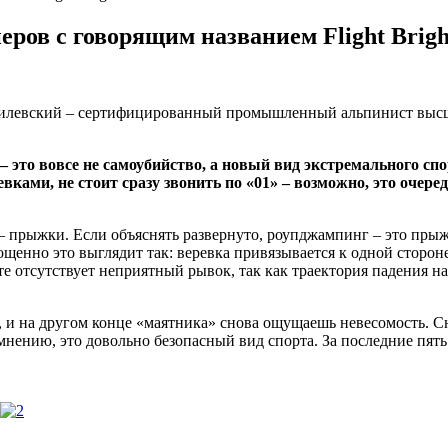
ров с говорящим названием Flight Brigh
Василевский – сертифицированный промышленный альпинист высш
 – это вовсе не самоубийство, а новый вид экстремального с
вками, не стоит сразу звонить по «01» – возможно, это очер
» – прыжки. Если объяснять развернуто, роупджампинг – это пр
енно это выглядит так: веревка привязывается к одной стороне
те отсутствует неприятный рывок, так как траектория падения н
 и на другом конце «маятника» снова ощущаешь невесомость. Сн
ению, это довольно безопасный вид спорта. За последние пять л