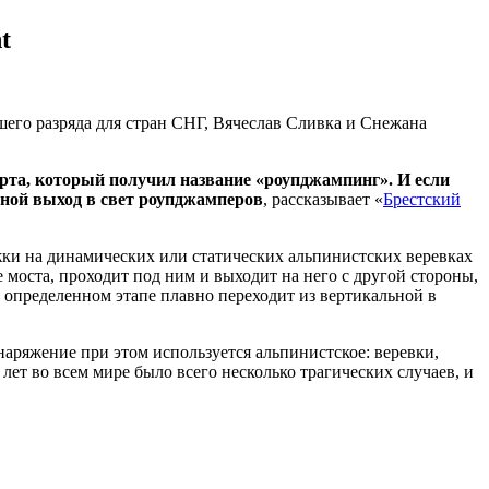
t
его разряда для стран СНГ, Вячеслав Сливка и Снежана
порта, который получил название «роупджампинг». И если
едной выход в свет роупджамперов
, рассказывает «
Брестский
ыжки на динамических или статических альпинистских веревках
 моста, проходит под ним и выходит на него с другой стороны,
а определенном этапе плавно переходит из вертикальной в
аряжение при этом используется альпинистское: веревки,
ет во всем мире было всего несколько трагических случаев, и