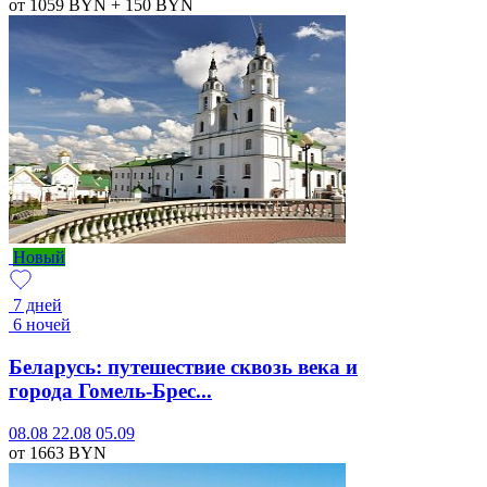
от 1059
BYN
+ 150
BYN
Новый
7 дней
6 ночей
Беларусь: путешествие сквозь века и
города Гомель-Брес...
08.08
22.08
05.09
от 1663
BYN