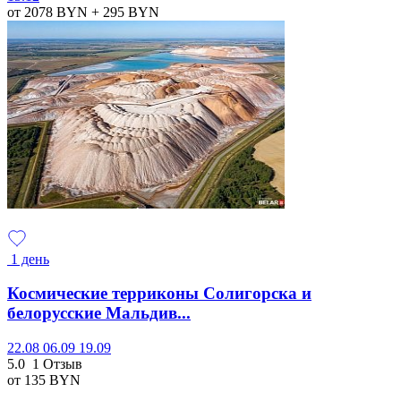
от 2078
BYN
+ 295
BYN
1 день
Космические терриконы Солигорска и
белорусские Мальдив...
22.08
06.09
19.09
5.0
1 Отзыв
от 135
BYN