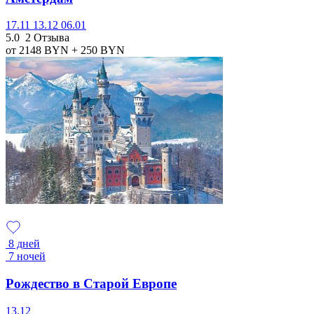
17.11
13.12
06.01
5.0
2 Отзыва
от 2148
BYN
+ 250
BYN
8 дней
7 ночей
Рождество в Старой Европе
13.12