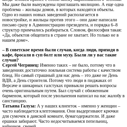
Мы даже были вынуждены приглашать милицию. А еще одна
проблема – жильцы домов, в которых находятся объекты.
Одно из наших новых заведений располагается в
новостройке, и жильцы против этого – они даже написали
письмо сразу в Администрацию президента, и порядка 6–8
структур примчались разбираться. Словом, философия такая:
«Да, объектов общепита в стране не хватает. Но только не в
нашем доме».
– В советское время были случаи, когда люди, приходя в
кафе, бросали в суп болт или муху. Были ли у вас такие
случаи?
Сергей Чегринец:
Именно таких – не было, потому что в
заведениях достаточно лояльная система работы с качеством
блюд. Но самый страшный для нас день – это даже не День
ВДВ, а День строителя. Потому что люди в пиджаках от
Версаче и шикарных галстуках привыкли решать вопросы
очень оригинальным путем. Был случай с обиженным
барменом, который после увольнения написал на нас жалобу в
санстанцию.
Татьяна Галуза:
А у наших клиенток – именно у женщин –
часто наблюдается клептомания. Они выдергивают крючки
для сумочек в дамской комнате, бумагодержатели. И даже
ершики забирают. Часто недосчитываемся пепельниц,
чайников, свечей.