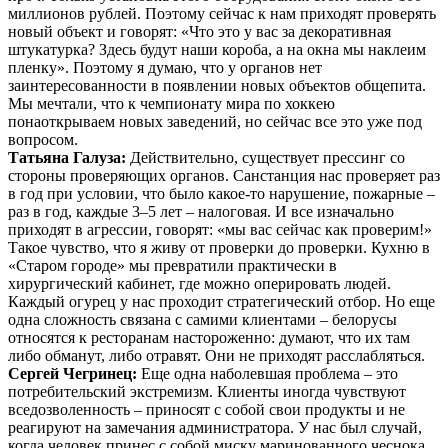
миллионов рублей. Поэтому сейчас к нам приходят проверять
новый объект и говорят: «Что это у вас за декоративная
штукатурка? Здесь будут наши короба, а на окна мы наклеим
пленку». Поэтому я думаю, что у органов нет
заинтересованности в появлении новых объектов общепита.
Мы мечтали, что к чемпионату мира по хоккею
понаоткрываем новых заведений, но сейчас все это уже под
вопросом.
Татьяна Галуза:
Действительно, существует прессинг со
стороны проверяющих органов. Санстанция нас проверяет раз
в год при условии, что было какое-то нарушение, пожарные –
раз в год, каждые 3–5 лет – налоговая. И все изначально
приходят в агрессии, говорят: «мы вас сейчас как проверим!»
Такое чувство, что я живу от проверки до проверки. Кухню в
«Старом городе» мы превратили практически в
хирургический кабинет, где можно оперировать людей.
Каждый огурец у нас проходит стратегический отбор. Но еще
одна сложность связана с самими клиентами – белорусы
относятся к ресторанам настороженно: думают, что их там
либо обманут, либо отравят. Они не приходят расслабляться.
Сергей Чегринец:
Еще одна наболевшая проблема – это
потребительский экстремизм. Клиенты иногда чувствуют
вседозволенность – приносят с собой свои продукты и не
реагируют на замечания администратора. У нас был случай,
когда человек принес с собой миску маринованного чеснока.