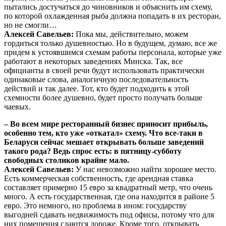
пытались достучаться до чиновников и объяснить им схему,
по которой охлажденная рыба должна попадать в их ресторан,
но не смогли…
Алексей Савельев:
Пока мы, действительно, можем
гордиться только душевностью. Но в будущем, думаю, все же
придем к устоявшимся схемам работы персонала, которые уже
работают в некоторых заведениях Минска. Так, все
официанты в своей речи будут использовать практически
одинаковые слова, аналогичную последовательность
действий и так далее. Тот, кто будет подходить к этой
схемности более душевно, будет просто получать больше
чаевых.
– Во всем мире ресторанный бизнес приносит прибыль,
особенно тем, кто уже «откатал» схему. Что все-таки в
Беларуси сейчас мешает открывать больше заведений
такого рода?
Ведь спрос есть: в пятницу-субботу
свободных столиков крайне мало.
Алексей Савельев:
У нас невозможно найти хорошее место.
Есть коммерческая собственность, где арендная ставка
составляет примерно 15 евро за квадратный метр, что очень
много. А есть государственная, где она находится в районе 5
евро. Это немного, но проблема в ином: государству
выгодней сдавать недвижимость под офисы, потому что для
них помещения сдаются дороже. Кроме того, открывать