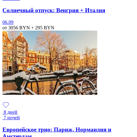
Солнечный отпуск: Венгрия + Италия
06.09
от 3056
BYN
+ 295
BYN
8 дней
7 ночей
Европейское трио: Париж, Нормандия и
Амстердам