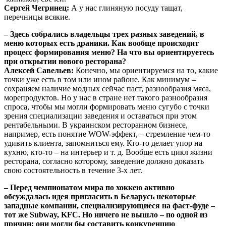
Сергей Чегринец:
А у нас глиняную посуду тащат,
перечницы всякие.
– Здесь собрались владельцы трех разных заведений, в
меню которых есть драники. Как вообще происходит
процесс формирования меню? На что вы ориентируетесь
при открытии нового ресторана?
Алексей Савельев:
Конечно, мы ориентируемся на то, какие
точки уже есть в том или ином районе. Как минимум –
сохраняем наличие модных сейчас паст, разнообразия мяса,
морепродуктов. Но у нас в стране нет такого разнообразия
спроса, чтобы мы могли формировать меню сугубо с точки
зрения специализации заведения и оставаться при этом
рентабельными. В украинском ресторанном бизнесе,
например, есть понятие WOW-эффект, – стремление чем-то
удивить клиента, запомниться ему. Кто-то делает упор на
кухню, кто-то – на интерьер и т. д. Вообще есть цикл жизни
ресторана, согласно которому, заведение должно доказать
свою состоятельность в течение 3-х лет.
– Перед чемпионатом мира по хоккею активно
обсуждалась идея пригласить в Беларусь некоторые
западные компании, специализирующиеся на фаст-фуде –
тот же
Subway,
KFC. Но ничего не вышло – по одной из
причин: они могли бы составить конкуренцию