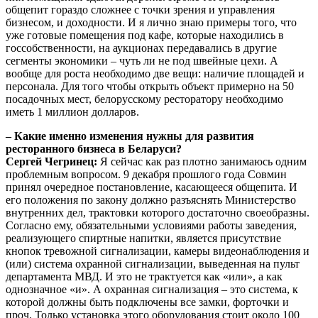
общепит гораздо сложнее с точки зрения и управления
бизнесом, и доходности. И я лично знаю примеры того, что
уже готовые помещения под кафе, которые находились в
госсобственности, на аукционах передавались в другие
сегменты экономики – чуть ли не под швейные цехи. А
вообще для роста необходимо две вещи: наличие площадей и
персонала. Для того чтобы открыть объект примерно на 50
посадочных мест, белорусскому ресторатору необходимо
иметь 1 миллион долларов.
– Какие именно изменения нужны для развития
ресторанного бизнеса в Беларуси?
Сергей Чегринец:
Я сейчас как раз плотно занимаюсь одним
проблемным вопросом. 9 декабря прошлого года Совмин
принял очередное постановление, касающееся общепита. И
его положения по закону должно разъяснять Министерство
внутренних дел, трактовки которого достаточно своеобразны.
Согласно ему, обязательными условиями работы заведения,
реализующего спиртные напитки, является присутствие
кнопок тревожной сигнализации, камеры видеонаблюдения и
(или) система охранной сигнализации, выведенная на пульт
департамента МВД. И это не трактуется как «или», а как
однозначное «и». А охранная сигнализация – это система, к
которой должны быть подключены все замки, форточки и
проч. Только установка этого оборудования стоит около 100