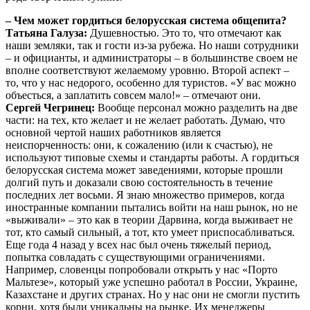
– Чем может гордиться белорусская система общепита?
Татьяна Галуза:
Душевностью. Это то, что отмечают как
наши земляки, так и гости из-за рубежа. Но наши сотрудники
– и официанты, и администраторы – в большинстве своем не
вполне соответствуют желаемому уровню. Второй аспект –
то, что у нас недорого, особенно для туристов. «У вас можно
объесться, а заплатить совсем мало!» – отмечают они.
Сергей Чегринец:
Вообще персонал можно разделить на две
части: на тех, кто желает и не желает работать. Думаю, что
основной чертой наших работников является
неиспорченность: они, к сожалению (или к счастью), не
используют типовые схемы и стандарты работы. А гордиться
белорусская система может заведениями, которые прошли
долгий путь и доказали свою состоятельность в течение
последних лет восьми. Я знаю множество примеров, когда
иностранные компании пытались войти на наш рынок, но не
«выживали» – это как в теории Дарвина, когда выживает не
тот, кто самый сильный, а тот, кто умеет приспосабливаться.
Еще года 4 назад у всех нас был очень тяжелый период,
попытка совладать с существующими ограничениями.
Например, словенцы попробовали открыть у нас «Порто
Мальтезе», который уже успешно работал в России, Украине,
Казахстане и других странах. Но у нас они не смогли пустить
корни, хотя были уникальны на рынке. Их менеджеры