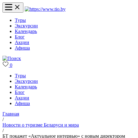
Туры
Экскурсии
Календарь
Блог
Акции
Афиша
0
Туры
Экскурсии
Календарь
Блог
Акции
Афиша
Главная
/
Новости о туризме Беларуси и мира
/
БТ покажет «Актуальное интервью» с новым директором