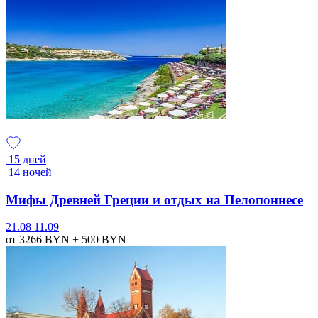
15 дней
14 ночей
Мифы Древней Греции и отдых на Пелопоннесе
21.08
11.09
от 3266
BYN
+ 500
BYN