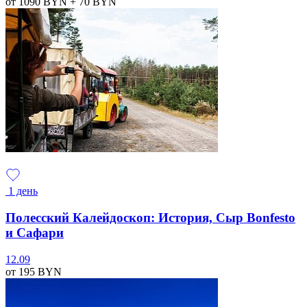
от 1090
BYN
+ 70
BYN
1 день
Полесский Калейдоскоп: История, Сыр Bonfesto
и Сафари
12.09
от 195
BYN