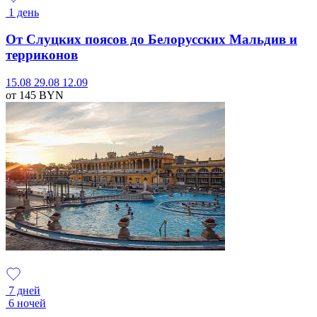
1 день
От Слуцких поясов до Белорусских Мальдив и
терриконов
15.08
29.08
12.09
от 145
BYN
7 дней
6 ночей