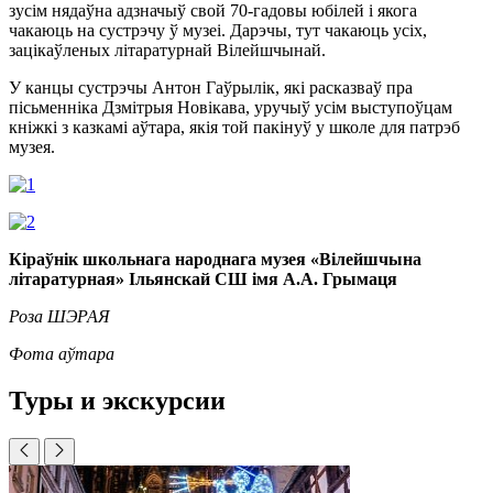
зусім нядаўна адзначыў свой 70-гадовы юбілей і якога
чакаюць на сустрэчу ў музеі. Дарэчы, тут чакаюць усіх,
зацікаўленых літаратурнай Вілейшчынай.
У канцы сустрэчы Антон Гаўрылік, які расказваў пра
пісьменніка Дзмітрыя Новікава, уручыў усім выступоўцам
кніжкі з казкамі аўтара, якія той пакінуў у школе для патрэб
музея.
Кіраўнік школьнага народнага музея «Вілейшчына
літаратурная» Ільянскай СШ імя А.А. Грымаця
Роза ШЭРАЯ
Фота аўтара
Туры и экскурсии