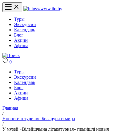
Туры
Экскурсии
Календарь
Блог
Акции
Афиша
0
Туры
Экскурсии
Календарь
Блог
Акции
Афиша
Главная
/
Новости о туризме Беларуси и мира
/
У музей «Вілейшчына літаратурная» прыйшлі новыя