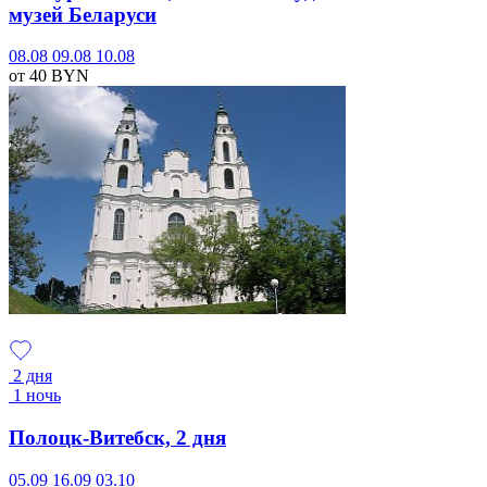
музей Беларуси
08.08
09.08
10.08
от 40
BYN
2 дня
1 ночь
Полоцк-Витебск, 2 дня
05.09
16.09
03.10