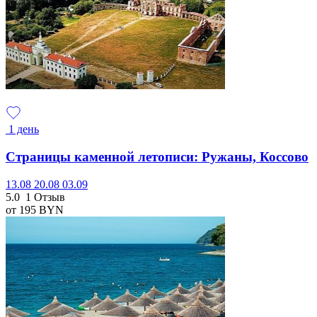
1 день
Страницы каменной летописи: Ружаны, Коссово
13.08
20.08
03.09
5.0
1 Отзыв
от 195
BYN