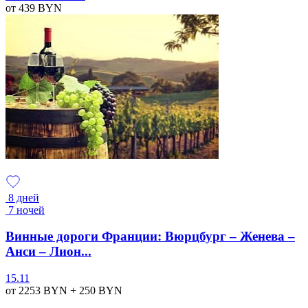
от 439
BYN
8 дней
7 ночей
Винные дороги Франции: Вюрцбург – Женева –
Анси – Лион...
15.11
от 2253
BYN
+ 250
BYN