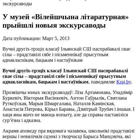
экскурсаводы
У музей «Вілейшчына літаратурная»
прыйшлі новыя экскурсаводы
Дата публикации:
Март 5, 2013
Вучні другіх-трэціх класаў Ільянскай СШ паспрабавалі свае
сілы – прадставілі сябе і пісьменнікаў прысутным
аднакласнікам, бацькам і настаўнікам
Вучні другіх-трэціх класаў Ільянскай СШ паспрабавалі
свае сілы – прадставілі сябе і пісьменнікаў прысутным
аднакласнікам, бацькам і настаўнікам
, паведамляе
Kraj.by
.
Прозвішчы юных экскурсаводаў: Ліза Артамонава, Уладзімір
Буркевіч, Вікторыя Васінкевіч, Антон Гаўрылік, Святлана
Руткоўская, Марыя Шмаргалава, Наталля Камінская,
Анастасія Пятрова, Кірыл Баравы, Дзмітрый Трубач і іншыя. І
хаця яны яшчэ не маюць вопыту, але да справы паставіліся
сур’ёзна і адказна.
Акрамя аповеду пра вядомага чалавека, школьнікі прадставілі
вершы і невялічкія сцэнкі з творчасці Барыса Манцэвіча, які