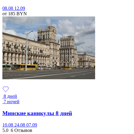
08.08
12.09
от 185
BYN
8 дней
7 ночей
Минские каникулы 8 дней
10.08
24.08
07.09
5.0
6 Отзывов