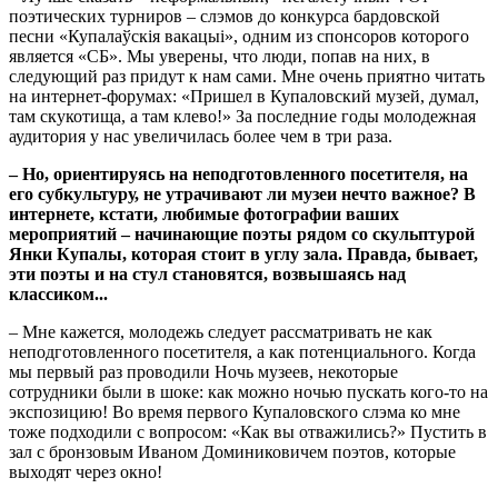
поэтических турниров – слэмов до конкурса бардовской
песни «Купалаўскiя вакацыi», одним из спонсоров которого
является «СБ». Мы уверены, что люди, попав на них, в
следующий раз придут к нам сами. Мне очень приятно читать
на интернет-форумах: «Пришел в Купаловский музей, думал,
там скукотища, а там клево!» За последние годы молодежная
аудитория у нас увеличилась более чем в три раза.
– Но, ориентируясь на неподготовленного посетителя, на
его субкультуру, не утрачивают ли музеи нечто важное? В
интернете, кстати, любимые фотографии ваших
мероприятий – начинающие поэты рядом со скульптурой
Янки Купалы, которая стоит в углу зала. Правда, бывает,
эти поэты и на стул становятся, возвышаясь над
классиком...
– Мне кажется, молодежь следует рассматривать не как
неподготовленного посетителя, а как потенциального. Когда
мы первый раз проводили Ночь музеев, некоторые
сотрудники были в шоке: как можно ночью пускать кого-то на
экспозицию! Во время первого Купаловского слэма ко мне
тоже подходили с вопросом: «Как вы отважились?» Пустить в
зал с бронзовым Иваном Доминиковичем поэтов, которые
выходят через окно!