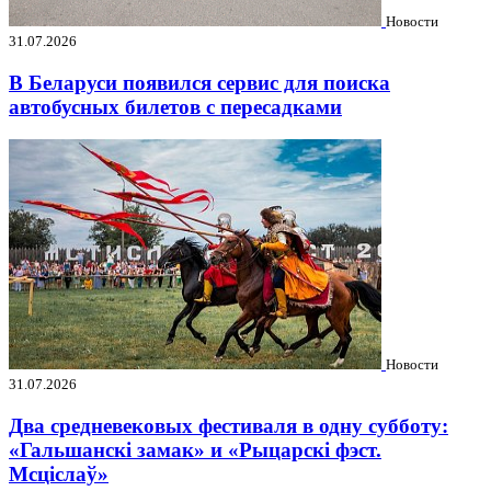
Новости
31.07.2026
В Беларуси появился сервис для поиска
автобусных билетов с пересадками
Новости
31.07.2026
Два средневековых фестиваля в одну субботу:
«Гальшанскі замак» и «Рыцарскі фэст.
Мсціслаў»