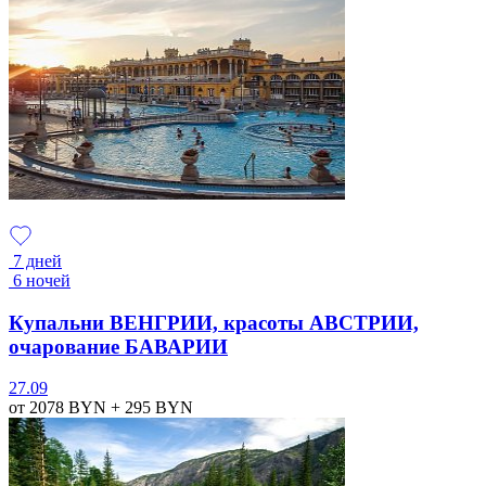
7 дней
6 ночей
Купальни ВЕНГРИИ, красоты АВСТРИИ,
очарование БАВАРИИ
27.09
от 2078
BYN
+ 295
BYN