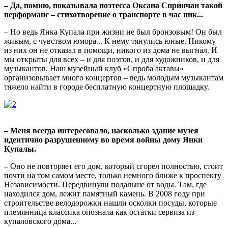
– Да, помню, показывала поэтесса Оксана Спринчан такой
перформанс – стихотворение о транспорте в час пик...
– Но ведь Янка Купала при жизни не был бронзовым! Он был
живым, с чувством юмора... К нему тянулись юные. Никому
из них он не отказал в помощи, никого из дома не выгнал. И
мы открыты для всех – и для поэтов, и для художников, и для
музыкантов. Наш музейный клуб «Спроба актавы»
организовывает много концертов – ведь молодым музыкантам
тяжело найти в городе бесплатную концертную площадку.
– Меня всегда интересовало, насколько здание музея
идентично разрушенному во время войны дому Янки
Купалы.
– Оно не повторяет его дом, который сгорел полностью, стоит
почти на том самом месте, только немного ближе к проспекту
Независимости. Передвинули подальше от воды. Там, где
находился дом, лежит памятный камень. В 2008 году при
строительстве велодорожки нашли осколки посуды, которые
племянница классика опознала как остатки сервиза из
купаловского дома...