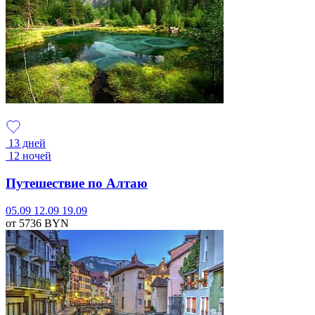
13 дней
12 ночей
Путешествие по Алтаю
05.09
12.09
19.09
от 5736
BYN