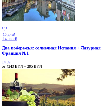
15 дней
14 ночей
Два побережья: солнечная Испания + Лазурная
Франция №1
14.09
от 4243
BYN
+ 295
BYN