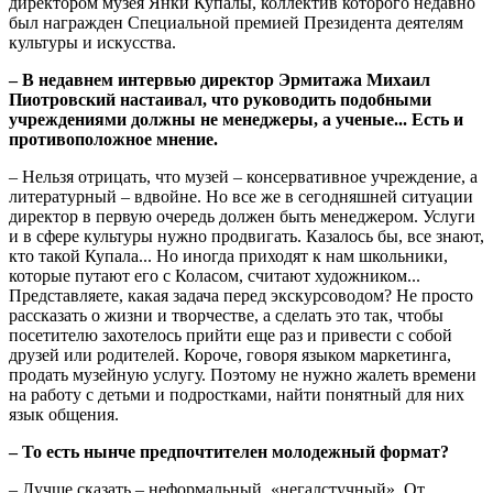
директором музея Янки Купалы, коллектив которого недавно
был награжден Специальной премией Президента деятелям
культуры и искусства.
– В недавнем интервью директор Эрмитажа Михаил
Пиотровский настаивал, что руководить подобными
учреждениями должны не менеджеры, а ученые... Есть и
противоположное мнение.
– Нельзя отрицать, что музей – консервативное учреждение, а
литературный – вдвойне. Но все же в сегодняшней ситуации
директор в первую очередь должен быть менеджером. Услуги
и в сфере культуры нужно продвигать. Казалось бы, все знают,
кто такой Купала... Но иногда приходят к нам школьники,
которые путают его с Коласом, считают художником...
Представляете, какая задача перед экскурсоводом? Не просто
рассказать о жизни и творчестве, а сделать это так, чтобы
посетителю захотелось прийти еще раз и привести с собой
друзей или родителей. Короче, говоря языком маркетинга,
продать музейную услугу. Поэтому не нужно жалеть времени
на работу с детьми и подростками, найти понятный для них
язык общения.
– То есть нынче предпочтителен молодежный формат?
– Лучше сказать – неформальный, «негалстучный». От