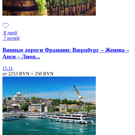
8 дней
7 ночей
Винные дороги Франции: Вюрцбург – Женева –
Анси – Лион...
15.11
от 2253
BYN
+ 250
BYN