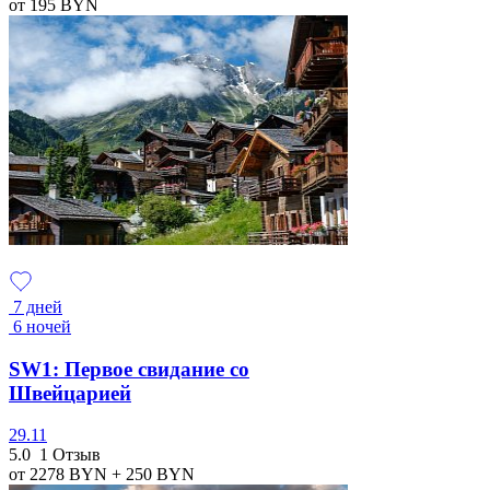
от 195
BYN
7 дней
6 ночей
SW1: Первое свидание со
Швейцарией
29.11
5.0
1 Отзыв
от 2278
BYN
+ 250
BYN