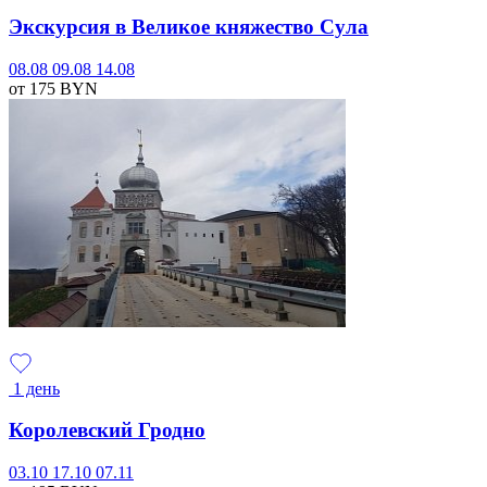
Экскурсия в Великое княжество Сула
08.08
09.08
14.08
от 175
BYN
1 день
Королевский Гродно
03.10
17.10
07.11