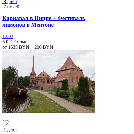
8 дней
7 ночей
Карнавал в Ницце + Фестиваль
лимонов в Ментоне
12.02
5.0
1 Отзыв
от 1635
BYN
+ 200
BYN
1 день