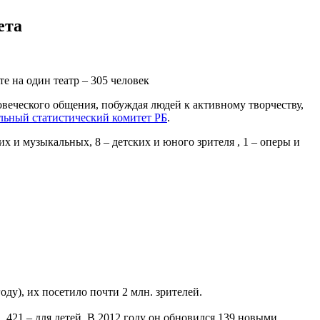
ета
е на один театр – 305 человек
овеческого общения, побуждая людей к активному творчеству,
ьный статистический комитет РБ
.
х и музыкальных, 8 – детских и юного зрителя , 1 – оперы и
оду), их посетило почти 2 млн. зрителей.
в, 421 – для детей. В 2012 году он обновился 139 новыми