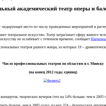
ьный академический театр оперы и бал
т лидирующее место по числу проведенных мероприятий в расчет
ет театральное искусство. Театр затрагивает сферу живого чел
искусству не ослабевает с течением времени, сообщает
Национал
сиональных театров разного жанра, из которых 19 – драматически
Число профессиональных театров по областям и г. Минску
(на конец 2012 года; единиц)
 концертов, творческих вечеров (что на 14% больше, чем в 2005 г
треть больше, чем в 2005 году), из них 374 – белорусских авторо