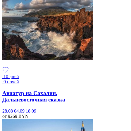
10 дней
9 ночей
Авиатур на Сахалин.
Дальневосточная сказка
28.08
04.09
18.09
от 9269
BYN