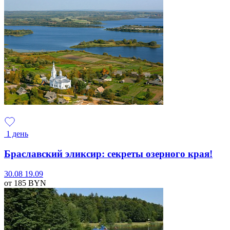
1 день
Браславский эликсир: секреты озерного края!
30.08
19.09
от 185
BYN