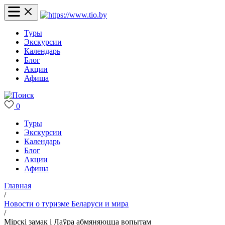
Туры
Экскурсии
Календарь
Блог
Акции
Афиша
0
Туры
Экскурсии
Календарь
Блог
Акции
Афиша
Главная
/
Новости о туризме Беларуси и мира
/
Мірскі замак і Лаўра абмяняюцца вопытам