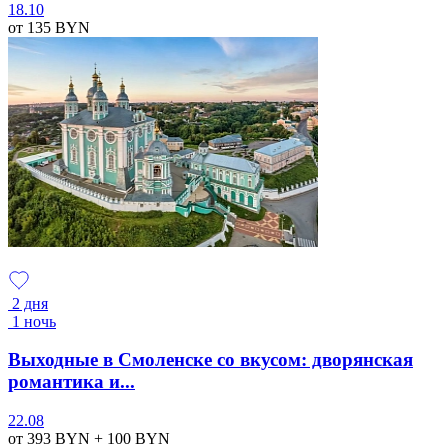
18.10
от 135
BYN
2 дня
1 ночь
Выходные в Смоленске со вкусом: дворянская
романтика и...
22.08
от 393
BYN
+ 100
BYN