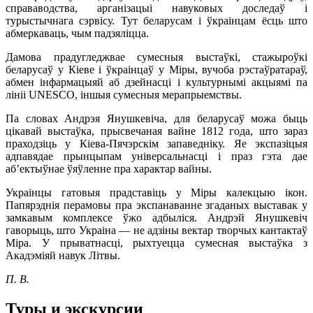
справаводства, арганізацыі навуковых доследаў і
турыстычнага сэрвісу. Тут беларусам і ўкраінцам ёсць што
абмеркаваць, чым падзяліцца.
Дамова прадугледжвае сумесныя выстаўкі, стажыроўкі
беларусаў у Кіеве і ўкраінцаў у Міры, вучоба рэстаўратараў,
абмен інфармацыяй аб дзейнасці і культурнымі акцыямі па
лініі UNESCO, іншыя сумесныя мерапрыемствы.
Па словах Андрэя Янушкевіча, для беларусаў можа быць
цікавай выстаўка, прысвечаная вайне 1812 года, што зараз
праходзіць у Кіева-Пячэрскім запаведніку. Яе экспазіцыя
адпавядае прынцыпам універсальнасці і праз гэта дае
аб’ектыўнае ўяўленне пра характар вайны.
Украінцы гатовыя прадставіць у Міры калекцыю ікон.
Папярэднія перамовы пра экспанаванне згаданых выставак у
замкавым комплексе ўжо адбыліся. Андрэй Янушкевіч
гаворыць, што Украіна — не адзіны вектар творчых кантактаў
Міра. У прыватнасці, рыхтуецца сумесная выстаўка з
Акадэміяй навук Літвы.
П. В.
Туры и экскурсии