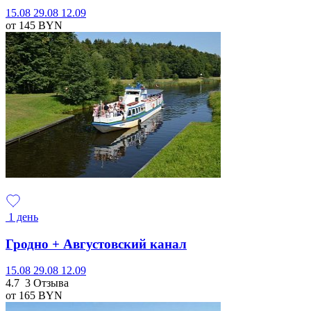
15.08
29.08
12.09
от 145
BYN
1 день
Гродно + Августовский канал
15.08
29.08
12.09
4.7
3 Отзыва
от 165
BYN