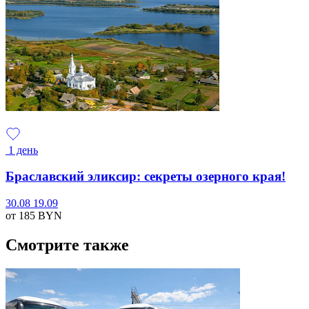
1 день
Браславский эликсир: секреты озерного края!
30.08
19.09
от 185
BYN
Смотрите также