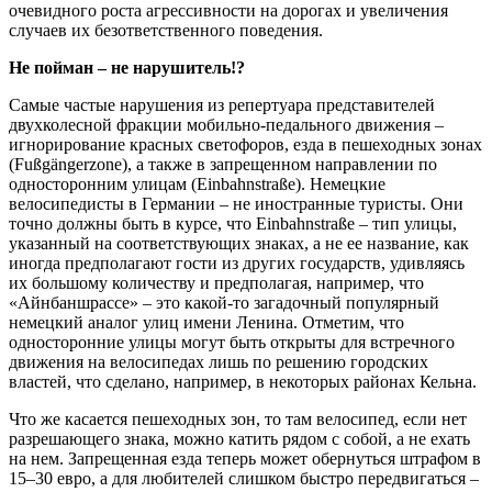
очевидного роста агрессивности на дорогах и увеличения
случаев их безответственного поведения.
Не пойман – не нарушитель!?
Самые частые нарушения из репертуара представителей
двухколесной фракции мобильно-педального движения –
игнорирование красных светофоров, езда в пешеходных зонах
(Fußgängerzone), а также в запрещенном направлении по
односторонним улицам (Einbahnstraße). Немецкие
велосипедисты в Германии – не иностранные туристы. Они
точно должны быть в курсе, что Einbahnstraße – тип улицы,
указанный на соответствующих знаках, а не ее название, как
иногда предполагают гости из других государств, удивляясь
их большому количеству и предполагая, например, что
«Айнбаншрассе» – это какой-то загадочный популярный
немецкий аналог улиц имени Ленина. Отметим, что
односторонние улицы могут быть открыты для встречного
движения на велосипедах лишь по решению городских
властей, что сделано, например, в некоторых районах Кельна.
Что же касается пешеходных зон, то там велосипед, если нет
разрешающего знака, можно катить рядом с собой, а не ехать
на нем. Запрещенная езда теперь может обернуться штрафом в
15–30 евро, а для любителей слишком быстро передвигаться –