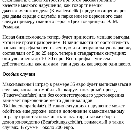
качестве мелкого нарушения, как говорят немцы –
джентльменского дела (Kavaliersdelikt) вроде похищения роз
для дамы сердца с клумбы в парке или из церковного сада,
следуя примеру главного героя «Трех товарищей» Э.-М.
Ремарка.
Новая бизнес-модель теперь будет приносить меньше выгоды,
хотя и не грозит разорением. В зависимости от обстоятельств
раньше штрафы за неоплаченную или неправильную парковку
составляли от 5 до 25 евро, теперь в стандартных ситуациях
они увеличены до 10–30 евро. Все тарифы – унисекс:
действительны как для дам, так и для их кавалеров одинаково.
Особые случаи
Максимальный штраф в размере 35 евро будет выписываться в
случаях, когда автомобиль блокирует пожарный проезд
(Feuerwehzufahrt) или без соответствующего удостоверения
занимает парковочное место для инвалидов
(Behindertenparkplatz). В таких ситуациях нарушение может
обойтись еще дороже, если в дополнение к максимальному
штрафу придется оплачивать эвакуатор, а также сбор за
делопроизводство (Bearbeitungsgebühr), взимаемый в таких
случаях. В сумме – около 200 евро.