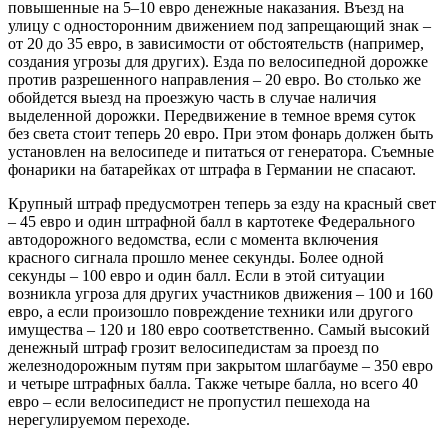
повышенные на 5–10 евро денежные наказания. Въезд на
улицу с односторонним движением под запрещающий знак –
от 20 до 35 евро, в зависимости от обстоятельств (например,
создания угрозы для других). Езда по велосипедной дорожке
против разрешенного направления – 20 евро. Во столько же
обойдется выезд на проезжую часть в случае наличия
выделенной дорожки. Передвижение в темное время суток
без света стоит теперь 20 евро. При этом фонарь должен быть
установлен на велосипеде и питаться от генератора. Съемные
фонарики на батарейках от штрафа в Германии не спасают.
Крупный штраф предусмотрен теперь за езду на красный свет
– 45 евро и один штрафной балл в картотеке Федерального
автодорожного ведомства, если с момента включения
красного сигнала прошло менее секунды. Более одной
секунды – 100 евро и один балл. Если в этой ситуации
возникла угроза для других участников движения – 100 и 160
евро, а если произошло повреждение техники или другого
имущества – 120 и 180 евро соответственно. Самый высокий
денежный штраф грозит велосипедистам за проезд по
железнодорожным путям при закрытом шлагбауме – 350 евро
и четыре штрафных балла. Также четыре балла, но всего 40
евро – если велосипедист не пропустил пешехода на
нерегулируемом переходе.