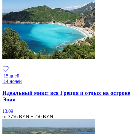
15 дней
14 ночей
Идеальный микс: вся Греция и отдых на острове
Эвия
13.09
от 3756
BYN
+ 250
BYN