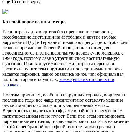
еще 15 евро сверху.
Болевой порог по шкале евро
Если штрафы для водителей за превышение скорости,
несоблюдение дистанции на автобанах и другие грубые
нарушения ПДД в Германии повышают регулярно, чтобы они
реально превышали болевой порог, то наказания для
велосипедистов и за неправильную парковку не менялись с
1990 года, поэтому давно утратили свою воспитательную
функцию. Говоря другими словами, штрафы перестали
грозить нарушителям ощутимыми последствиями или, что
касается парковки, давно оказались ниже, чем официальная
плата на городских улицах,
коммерческих стоянках и в
гаражах
.
По этим причинам, особенно в крупных городах, водители в
последние годы все чаще предпочитают оставлять машины
без квитанций об оплате или в запрещенных местах.
Вероятность получить штраф даже в районах с регулярным
патрулированием их не пугает. Если при этом игнорировать
парковочные автоматы, последовательно полагаясь на везение
в этой своеобразной штрафной рулетке, можно реально
сэкономить, а свою хитрость при этом рассматривать в