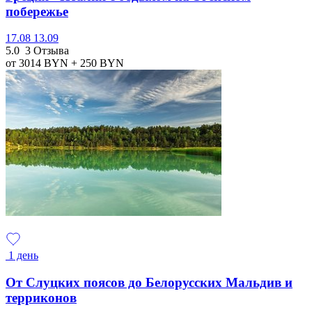
побережье
17.08
13.09
5.0
3 Отзыва
от 3014
BYN
+ 250
BYN
1 день
От Слуцких поясов до Белорусских Мальдив и
терриконов