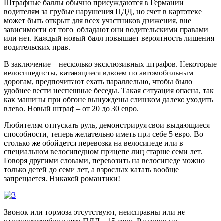
Штрафные баллы обычно присуждаются в Германии
водителям за грубые нарушения ПДД, но счет в картотеке
может быть открыт для всех участников движения, вне
зависимости от того, обладают они водительскими правами
или нет. Каждый новый балл повышает вероятность лишения
водительских прав.
В заключение – несколько эксклюзивных штрафов. Некоторые
велосипедисты, катающиеся вдвоем по автомобильным
дорогам, предпочитают ехать параллельно, чтобы было
удобнее вести неспешные беседы. Такая ситуация опасна, так
как машины при обгоне вынуждены слишком далеко уходить
влево. Новый штраф – от 20 до 30 евро.
Любителям отпускать руль, демонстрируя свои выдающиеся
способности, теперь желательно иметь при себе 5 евро. Во
столько же обойдется перевозка на велосипеде или в
специальном велосипедном прицепе лиц старше семи лет.
Говоря другими словами, перевозить на велосипеде можно
только детей до семи лет, а взрослых катать вообще
запрещается. Никакой романтики!
Звонок или тормоза отсутствуют, неисправны или не
отвечают требованиям ПДД – 15 евро. Разговор по