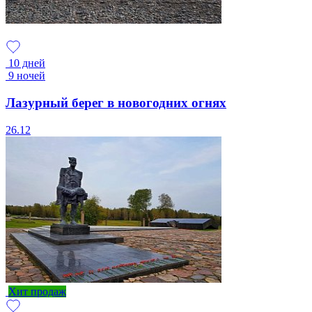
10 дней
9 ночей
Лазурный берег в новогодних огнях
26.12
Хит продаж