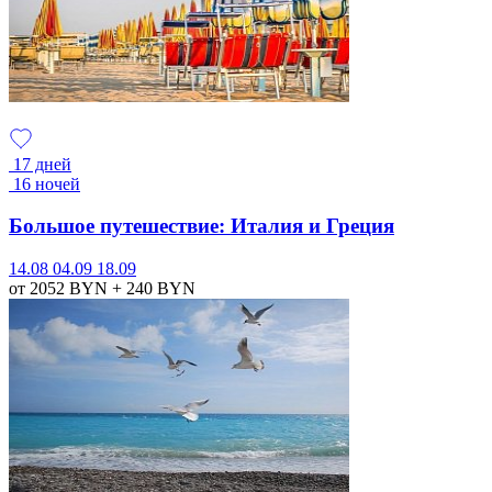
17 дней
16 ночей
Большое путешествие: Италия и Греция
14.08
04.09
18.09
от 2052
BYN
+ 240
BYN