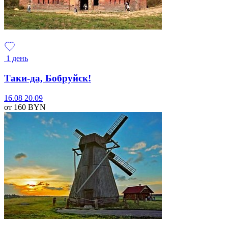
1 день
Таки-да, Бобруйск!
16.08
20.09
от 160
BYN