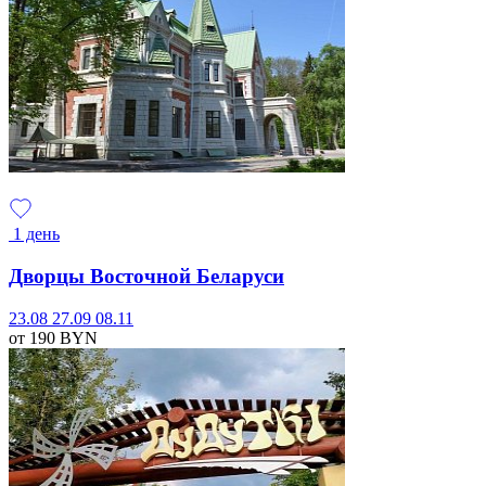
1 день
Дворцы Восточной Беларуси
23.08
27.09
08.11
от 190
BYN