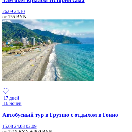
Там бьет крылом История сама
26.09
24.10
от 155
BYN
17 дней
16 ночей
Автобусный тур в Грузию с отдыхом в Гонио
15.08
24.08
02.09
от 1215
BYN
+ 300
BYN