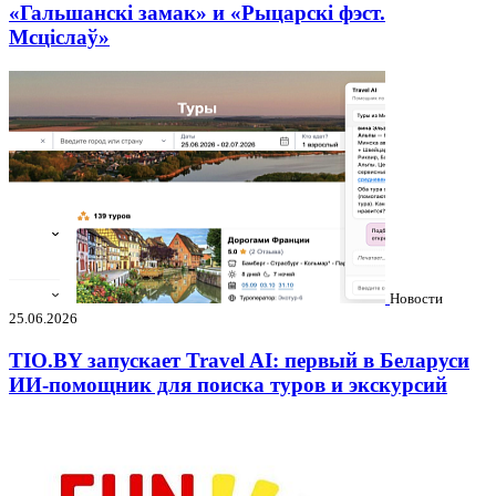
«Гальшанскі замак» и «Рыцарскі фэст.
Мсціслаў»
Новости
25.06.2026
TIO.BY запускает Travel AI: первый в Беларуси
ИИ-помощник для поиска туров и экскурсий