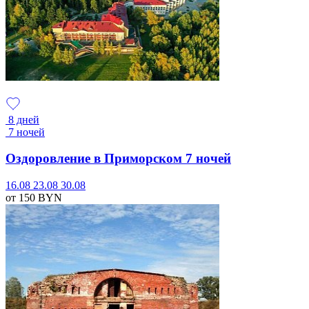
8 дней
7 ночей
Оздоровление в Приморском 7 ночей
16.08
23.08
30.08
от 150
BYN