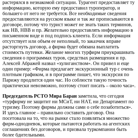
растерялся в незнакомой ситуации. Турагент предоставляет ту
информацию, которую ему предоставил туроператор, и
большего от него не требуется. Все необходимые сведения
предоставляются на русском языке и так же прописываются в
договоре, потому что турист может не знать таких терминов,
как HB, HBB и пр. Желательно предоставлять информацию в
письменном виде и под подпись клиента. Если информация
отсутствует или объем ее неполный, то заказчик вправе
расторгнуть договор, а фирма будет обязана выплатить
стоимость путевки. Желание многих турфирм приукрашивать
сведения о программах туров, средствах размещения и пр.
Алексей Абражей назвал «хулиганством». Он привел и еще
один пример: «Фирма предлагает экскурсионный тур с очень
плотным графиком, и в программе пишет, что экскурсия по
Парижу продлится один час. Но соблюсти такую точность
практически невозможно, поэтому стоит писать – около часа».
Председатель РСТО Мира Баран
заметила, что сегодня
«турфирму не защитит ни МСиТ, ни НАТ, ни Департамент по
туризму. Поэтому фирмы должны сами о себе позаботиться».
И здесь главное – правильно составить договор. Она
посетовала на то, что на рынке стало появляться множество
фирм-однодневок, которые пытаются работать на агентских
соглашениях без договоров, и призвала туркомпании быть
более бдительными.