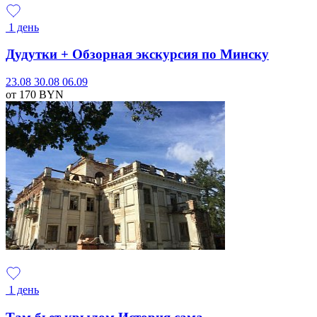
1 день
Дудутки + Обзорная экскурсия по Минску
23.08
30.08
06.09
от 170
BYN
1 день