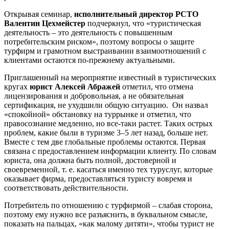
Открывая семинар,
исполнительный директор РСТО
Валентин Цехмейстер
подчеркнул, что «туристическая
деятельность – это деятельность с повышенным
потребительским риском», поэтому вопросы о защите
турфирм и грамотном выстраивании взаимоотношений с
клиентами остаются по-прежнему актуальными.
Приглашенный на мероприятие известный в туристических
кругах
юрист Алексей Абражей
отметил, что отмена
лицензирования и добровольная, а не обязательная
сертификация, не ухудшили общую ситуацию. Он назвал
«спокойной» обстановку на туррынке и отметил, что
правосознание медленно, но все-таки растет. Таких острых
проблем, какие были в туризме 3–5 лет назад, больше нет.
Вместе с тем две глобальные проблемы остаются. Первая
связана с предоставлением информации клиенту. По словам
юриста, она должна быть полной, достоверной и
своевременной, т. е. касаться именно тех туруслуг, которые
оказывает фирма, предоставляться туристу вовремя и
соответствовать действительности.
Потребитель по отношению с турфирмой – слабая сторона,
поэтому ему нужно все разъяснить, в буквальном смысле,
показать на пальцах, «как малому дитяти», чтобы турист не