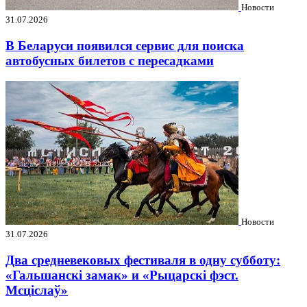
Новости
31.07.2026
В Беларуси появился сервис для поиска
автобусных билетов с пересадками
Новости
31.07.2026
Два средневековых фестиваля в одну субботу:
«Гальшанскі замак» и «Рыцарскі фэст.
Мсціслаў»