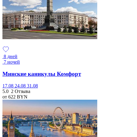
8 дней
7 ночей
Минские каникулы Комфорт
17.08
24.08
31.08
5.0
2 Отзыва
от 622
BYN