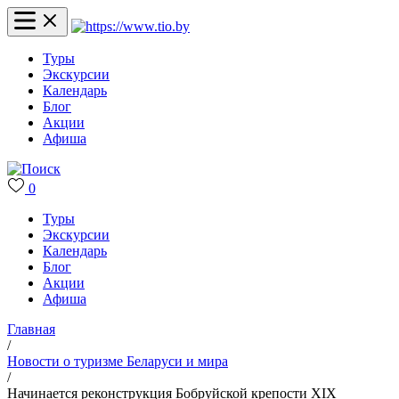
Туры
Экскурсии
Календарь
Блог
Акции
Афиша
0
Туры
Экскурсии
Календарь
Блог
Акции
Афиша
Главная
/
Новости о туризме Беларуси и мира
/
Начинается реконструкция Бобруйской крепости XIX