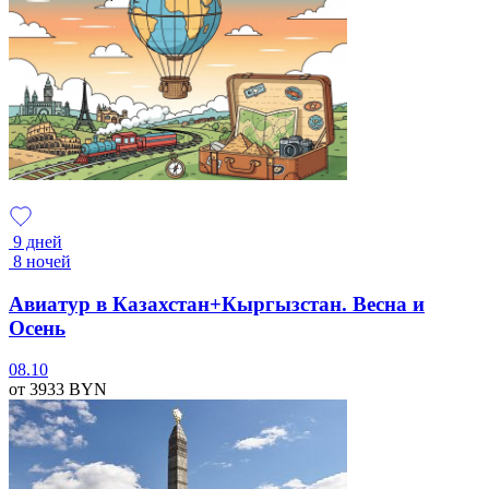
9 дней
8 ночей
Авиатур в Казахстан+Кыргызстан. Весна и
Осень
08.10
от 3933
BYN