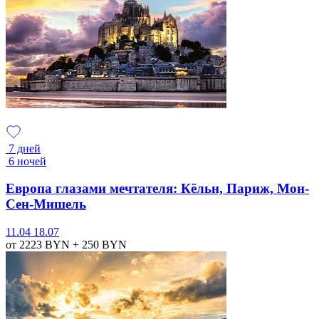
7 дней
6 ночей
Европа глазами мечтателя: Кёльн, Париж, Мон-
Сен-Мишель
11.04
18.07
от 2223
BYN
+ 250
BYN