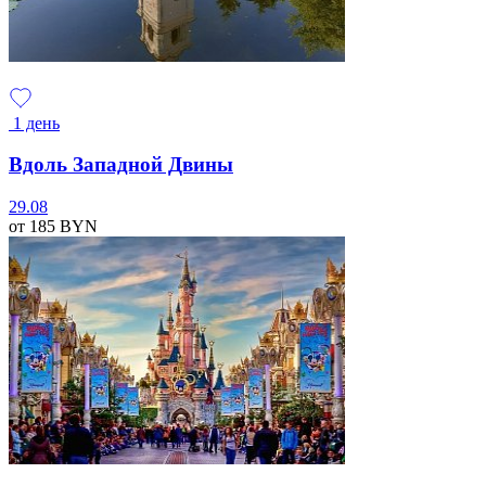
1 день
Вдоль Западной Двины
29.08
от 185
BYN