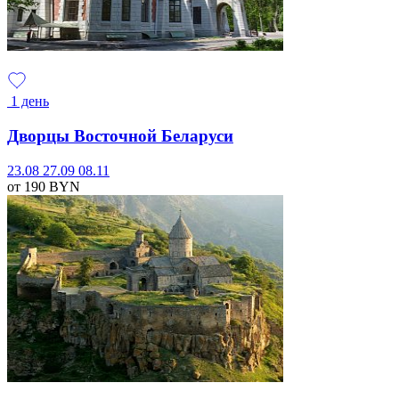
1 день
Дворцы Восточной Беларуси
23.08
27.09
08.11
от 190
BYN