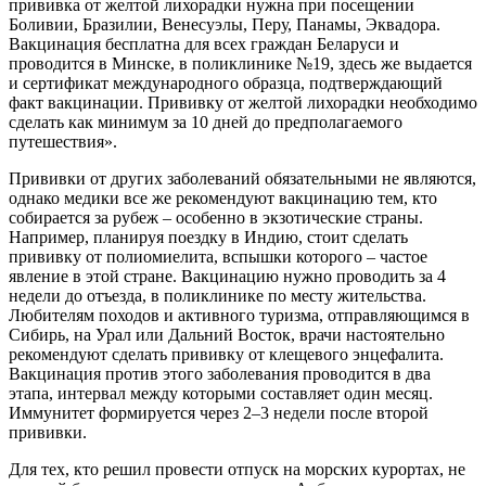
прививка от желтой лихорадки нужна при посещении
Боливии, Бразилии, Венесуэлы, Перу, Панамы, Эквадора.
Вакцинация бесплатна для всех граждан Беларуси и
проводится в Минске, в поликлинике №19, здесь же выдается
и сертификат международного образца, подтверждающий
факт вакцинации. Прививку от желтой лихорадки необходимо
сделать как минимум за 10 дней до предполагаемого
путешествия».
Прививки от других заболеваний обязательными не являются,
однако медики все же рекомендуют вакцинацию тем, кто
собирается за рубеж – особенно в экзотические страны.
Например, планируя поездку в Индию, стоит сделать
прививку от полиомиелита, вспышки которого – частое
явление в этой стране. Вакцинацию нужно проводить за 4
недели до отъезда, в поликлинике по месту жительства.
Любителям походов и активного туризма, отправляющимся в
Сибирь, на Урал или Дальний Восток, врачи настоятельно
рекомендуют сделать прививку от клещевого энцефалита.
Вакцинация против этого заболевания проводится в два
этапа, интервал между которыми составляет один месяц.
Иммунитет формируется через 2–3 недели после второй
прививки.
Для тех, кто решил провести отпуск на морских курортах, не