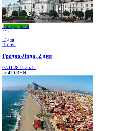
Популярный
2 дня
1 ночь
Гродно-Лида, 2 дня
07.11
28.11
26.12
от 479
BYN