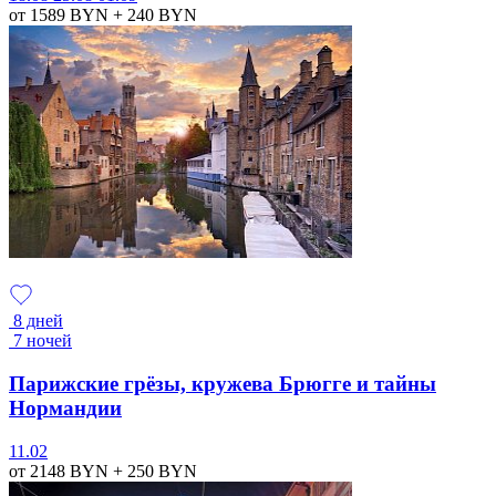
от 1589
BYN
+ 240
BYN
8 дней
7 ночей
Парижские грёзы, кружева Брюгге и тайны
Нормандии
11.02
от 2148
BYN
+ 250
BYN