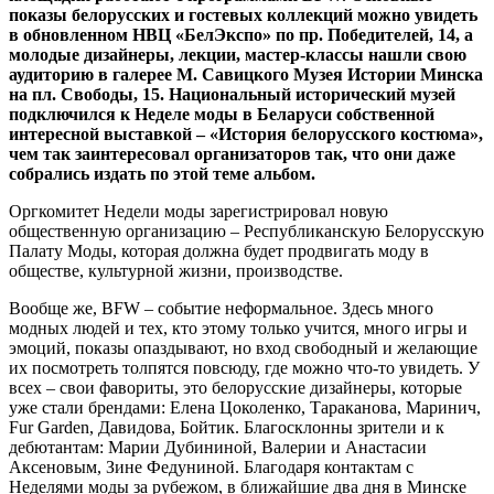
показы белорусских и гостевых коллекций можно увидеть
в обновленном НВЦ «БелЭкспо» по пр. Победителей, 14, а
молодые дизайнеры, лекции, мастер-классы нашли свою
аудиторию в галерее М. Савицкого Музея Истории Минска
на пл. Свободы, 15. Национальный исторический музей
подключился к Неделе моды в Беларуси собственной
интересной выставкой – «История белорусского костюма»,
чем так заинтересовал организаторов так, что они даже
собрались издать по этой теме альбом.
Оргкомитет Недели моды зарегистрировал новую
общественную организацию – Республиканскую Белорусскую
Палату Моды, которая должна будет продвигать моду в
обществе, культурной жизни, производстве.
Вообще же, BFW – событие неформальное. Здесь много
модных людей и тех, кто этому только учится, много игры и
эмоций, показы опаздывают, но вход свободный и желающие
их посмотреть толпятся повсюду, где можно что-то увидеть. У
всех – свои фавориты, это белорусские дизайнеры, которые
уже стали брендами: Елена Цоколенко, Тараканова, Маринич,
Fur Garden, Давидова, Бойтик. Благосклонны зрители и к
дебютантам: Марии Дубининой, Валерии и Анастасии
Аксеновым, Зине Федуниной. Благодаря контактам с
Неделями моды за рубежом, в ближайшие два дня в Минске