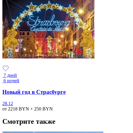
7 дней
6 ночей
Новый год в Страсбурге
28.12
от 2218
BYN
+ 250
BYN
Смотрите также