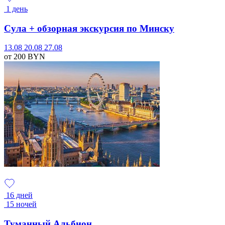
1 день
Сула + обзорная экскурсия по Минску
13.08
20.08
27.08
от 200
BYN
16 дней
15 ночей
Туманный Альбион