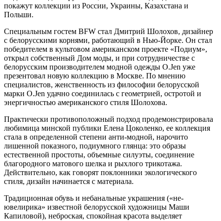
покажут коллекции из России, Украины, Казахстана и
Польши.
Специальным гостем BFW стал Дмитрий Шолохов, дизайнер
с белорусскими корнями, работающий в Нью-Йорке. Он стал
победителем в культовом американском проекте «Подиум»,
открыл собственный Дом моды, и при сотрудничестве с
белорусским производителем модной одежды O.Jen уже
презентовал новую коллекцию в Москве. По мнению
специалистов, женственность из философии белорусской
марки O.Jen удачно соединилась с геометрией, остротой и
энергичностью американского стиля Шолохова.
Практически противоположный подход продемонстрировала
любимица минской публики Елена Цоколенко, ее коллекция
стала в определенной степени анти-модной, нарочито
лишенной показного, подиумного глянца: это образы
естественной простоты, объемные силуэты, соединение
благородного матового шелка и рыхлого трикотажа.
Действительно, как говорят поклонники экологического
стиля, дизайн начинается с материала.
Традиционная обувь и небанальные украшения («не-
ювелирика» известной белорусской художницы Маши
Капиловой), неброская, спокойная красота выделяет