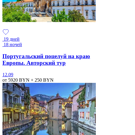
19 дней
18 ночей
Португальский поцелуй на краю
Европы. Авторский тур
12.09
от 5920
BYN
+ 250
BYN