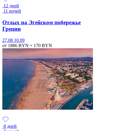
12 дней
11 ночей
Отдых на Эгейском побережье
Греции
27.08
10.09
от 1886
BYN
+ 170
BYN
8 дней