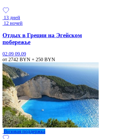
13 дней
12 ночей
Отдых в Греции на Эгейском
побережье
02.09
09.09
от 2742
BYN
+ 250
BYN
Визовая поддержка