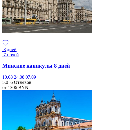
8 дней
7 ночей
Минские каникулы 8 дней
10.08
24.08
07.09
5.0
6 Отзывов
от 1306
BYN