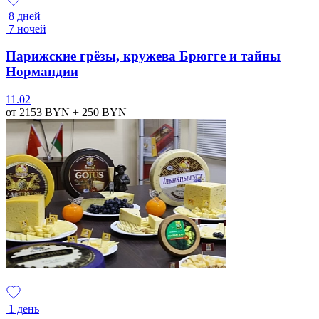
8 дней
7 ночей
Парижские грёзы, кружева Брюгге и тайны
Нормандии
11.02
от 2153
BYN
+ 250
BYN
1 день