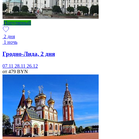
Популярный
2 дня
1 ночь
Гродно-Лида, 2 дня
07.11
28.11
26.12
от 479
BYN