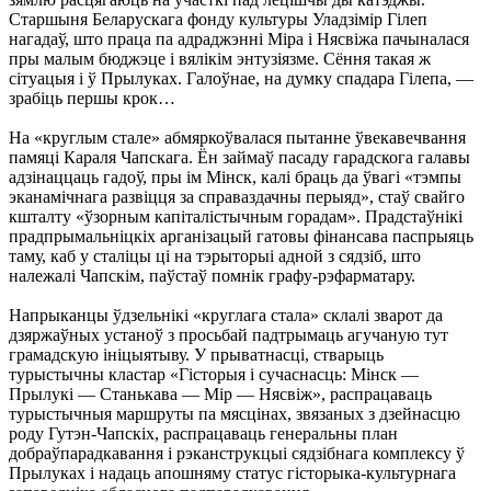
Старшыня Беларускага фонду культуры Уладзімір Гілеп
нагадаў, што праца па адраджэнні Міра і Нясвіжа пачыналася
пры малым бюджэце і вялікім энтузіязме. Сёння такая ж
сітуацыя і ў Прылуках. Галоўнае, на думку спадара Гілепа, —
зрабіць першы крок…
На «круглым стале» абмяркоўвалася пытанне ўвекавечвання
памяці Караля Чапскага. Ён займаў пасаду гарадскога галавы
адзінаццаць гадоў, пры ім Мінск, калі браць да ўвагі «тэмпы
эканамічнага развіцця за справаздачны перыяд», стаў свайго
кшталту «ўзорным капіталістычным горадам». Прадстаўнікі
прадпрымальніцкіх арганізацый гатовы фінансава паспрыяць
таму, каб у сталіцы ці на тэрыторыі адной з сядзіб, што
належалі Чапскім, паўстаў помнік графу-рэфарматару.
Напрыканцы ўдзельнікі «круглага стала» склалі зварот да
дзяржаўных устаноў з просьбай падтрымаць агучаную тут
грамадскую ініцыятыву. У прыватнасці, стварыць
турыстычны кластар «Гісторыя і сучаснасць: Мінск —
Прылукі — Станькава — Мір — Нясвіж», распрацаваць
турыстычныя маршруты па мясцінах, звязаных з дзейнасцю
роду Гутэн-Чапскіх, распрацаваць генеральны план
добраўпарадкавання і рэканструкцыі сядзібнага комплексу ў
Прылуках і надаць апошняму статус гісторыка-культурнага