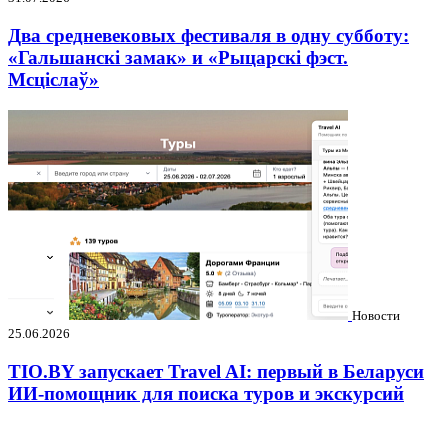
Два средневековых фестиваля в одну субботу:
«Гальшанскі замак» и «Рыцарскі фэст.
Мсціслаў»
Новости
25.06.2026
TIO.BY запускает Travel AI: первый в Беларуси
ИИ-помощник для поиска туров и экскурсий