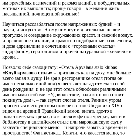
им врачебных назначений и рекомендаций, в побудительных
мотивах их выполнять; проще говоря – в желании жить
насыщенной, полноценной жизнью!
Научиться расслабляться после напряженных будней – и
наука, и искусство. Этому помогут и длительные пешие
прогулки, и созерцание окружающих красот, и свежий воздух,
и правильное питание, и грамотно подобранные развлечения,
и доза адреналина в сочетании с «гормонами счастья»
эндорфином, серотонином и прочей натуральной «химией» в
крови…
Позволю себе самоцитату: «Отель Apvalaus stalo klubas –
«Клуб круглого стола»
– признаюсь как на духу, мне больше
всего запал в душу. Не зря в ресторанчике отеля (тогда он
имел несколько иной вид) я шесть лет назад отмечала свой
день рождения, и не зря этот отель облюбован различными
именитыми особами. «Удовольствие, ради которого стоит
покинуть дом», – так звучит слоган отеля. Ранним утром
проснуться в его уютном номере в стиле Людовика XIV с
видом на древний Тракайский замок, витать где-то в
романтических грезах, потягивая кофе по-турецки, зайти в
библиотеку в английском стиле или марокканскую сауну,
заказать специальное меню – и напрочь забыть о времени и
пространстве! Фантастика... Кстати, что касается меню, то