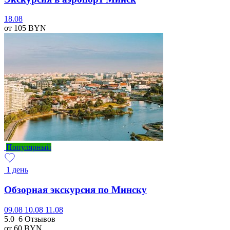
18.08
от 105
BYN
Популярный
1 день
Обзорная экскурсия по Минску
09.08
10.08
11.08
5.0
6 Отзывов
от 60
BYN