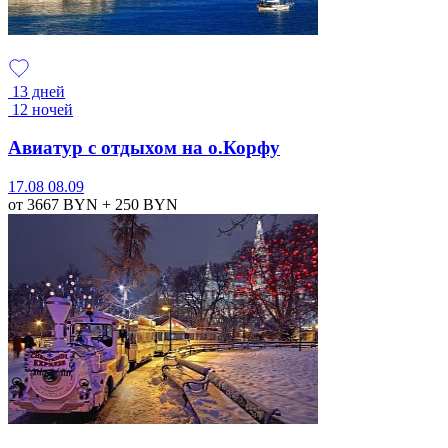
13 дней
12 ночей
Авиатур с отдыхом на о.Корфу
17.08
08.09
от 3667
BYN
+ 250
BYN