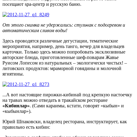
посещают spa-центр и русскую баню.
От этого снимка не удержались: стульчак с подогревом и
автоматическим сливом воды!
Здесь проводятся различные дегустации, тематические
мероприятия, например, день танго, вечер для владельцев
карточки. Только здесь можно попробовать эксклюзивные
авторские блюда, приготовленные шеф-поварам Жавье
Руисом Лопесом из натуральных – экологически чистых! –
литовских продуктов: мраморной говядины и молочной
ягнятины.
...А вот настоящие пирожки-кибинай под крепкую настоечку
на травах можно отведать в тракайском ресторане
«Кибинлар»
. (Сами караимы, кстати, говорят «кыбын» и
«кыбынлар»).
Юрий Шпаковски, владелец ресторана, инструктирует, как
правильно есть кибин: