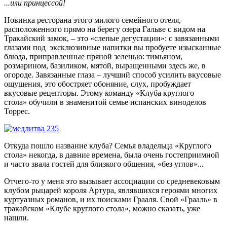
...или принцессой!
Новинка ресторана этого милого семейного отеля,
расположенного прямо на берегу озера Гальве с видом на
Тракайский замок, – это «слепые дегустации»: с завязанными
глазами под эксклюзивные напитки вы пробуете изысканные
блюда, приправленные пряной зеленью: тимьяном,
розмарином, базиликом, мятой, выращенными здесь же, в
огороде. Завязанные глаза – лучший способ усилить вкусовые
ощущения, это обостряет обоняние, слух, пробуждает
вкусовые рецепторы. Этому команду «Клуба круглого
стола» обучили в знаменитой семье испанских виноделов
Торрес.
Откуда пошло название клуба? Cемья владельца «Круглого
стола» некогда, в давние времена, была очень гостеприимной
и часто звала гостей для близкого общения, «без углов»...
Отчего-то у меня это вызывает ассоциации со средневековым
клубом рыцарей короля Артура, являвшихся героями многих
куртуазных романов, и их поисками Грааля. Свой «Грааль» в
тракайском «Клубе круглого стола», можно сказать, уже
нашли.