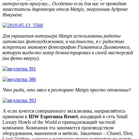
интересную прогулку... Особенно если для вас ее проводит
заместитель директора отеля Margis
, энергичная Аудроне
Янкунене
Для украшения интерьера
Margis
использованы работы
литовских фотохудожников, в частности, я с радостью
встретила знакомую фотографию Римантаса Дыхявичюса,
которую когда-то мэтр демонстрировал в своей мастерской
(на фото вверху).
Что рыба, что мясо в ресторане Margis просто отменные!
А если хочется совершенного эксклюзива, направляйтесь
прямиком в
IDW Esperanza Resort
, входящий в сеть Small
Luxury Hotels of the World и принадлежащий частной
компании. Компания эта занимается производством
оборудования, манекенов и мебели. Заказчики – Chanel, Dior,
Louis Vuitton, а также у компании много партнеров по всему