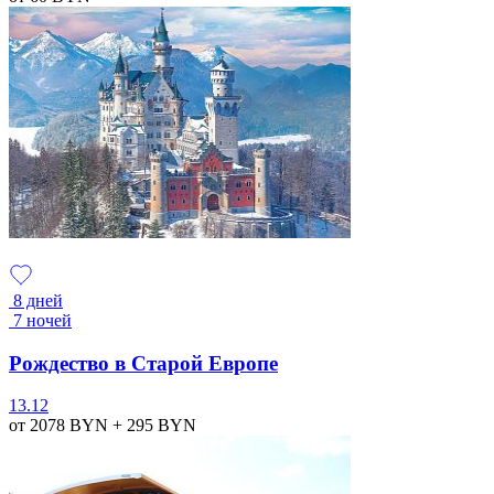
8 дней
7 ночей
Рождество в Старой Европе
13.12
от 2078
BYN
+ 295
BYN