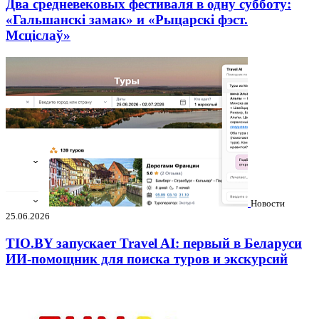
Два средневековых фестиваля в одну субботу:
«Гальшанскі замак» и «Рыцарскі фэст.
Мсціслаў»
Новости
25.06.2026
TIO.BY запускает Travel AI: первый в Беларуси
ИИ-помощник для поиска туров и экскурсий