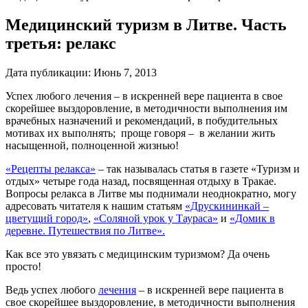
Медицинский туризм в Литве. Часть
третья: релакс
Дата публикации:
Июнь 7, 2013
Успех любого лечения – в искренней вере пациента в свое
скорейшее выздоровление, в методичности выполнения им
врачебных назначений и рекомендаций, в побудительных
мотивах их выполнять; проще говоря – в желании жить
насыщенной, полноценной жизнью!
«Рецепты релакса»
– так называлась статья в газете «Туризм и
отдых» четыре года назад, посвященная отдыху в Тракае.
Вопросы релакса в Литве мы поднимали неоднократно, могу
адресовать читателя к нашим статьям
«Друскининкай –
цветущий город»
,
«Cоляной урок у Таураса»
и
«Домик в
деревне. Путешествия по Литве».
Как все это увязать с
медицинским туризмом
? Да очень
просто!
Ведь успех любого
лечения
– в искренней вере пациента в
свое скорейшее выздоровление, в методичности выполнения