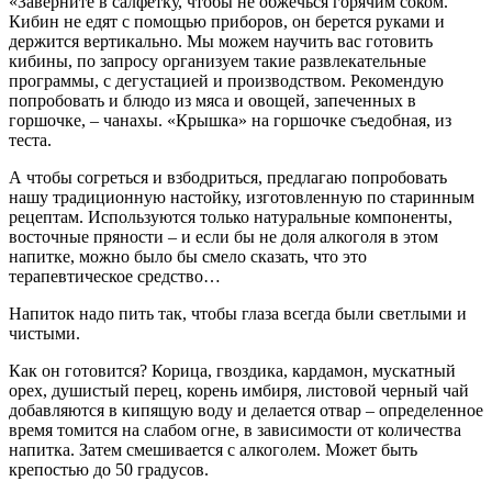
«Заверните в салфетку, чтобы не обжечься горячим соком.
Кибин не едят с помощью приборов, он берется руками и
держится вертикально. Мы можем научить вас готовить
кибины, по запросу организуем такие развлекательные
программы, с дегустацией и производством. Рекомендую
попробовать и блюдо из мяса и овощей, запеченных в
горшочке, – чанахы. «Крышка» на горшочке съедобная, из
теста.
А чтобы согреться и взбодриться, предлагаю попробовать
нашу традиционную настойку, изготовленную по старинным
рецептам. Используются только натуральные компоненты,
восточные пряности – и если бы не доля алкоголя в этом
напитке, можно было бы смело сказать, что это
терапевтическое средство…
Напиток надо пить так, чтобы глаза всегда были светлыми и
чистыми.
Как он готовится? Корица, гвоздика, кардамон, мускатный
орех, душистый перец, корень имбиря, листовой черный чай
добавляются в кипящую воду и делается отвар – определенное
время томится на слабом огне, в зависимости от количества
напитка. Затем смешивается с алкоголем. Может быть
крепостью до 50 градусов.