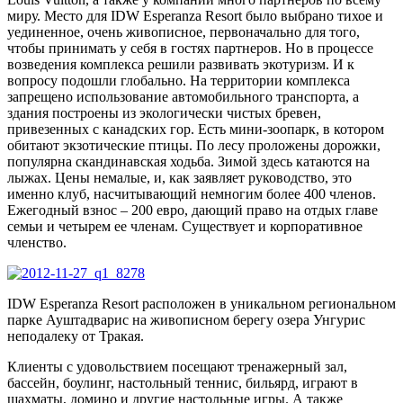
миру. Место для IDW Esperanza Resort было выбрано тихое и
уединенное, очень живописное, первоначально для того,
чтобы принимать у себя в гостях партнеров. Но в процессе
возведения комплекса решили развивать экотуризм. И к
вопросу подошли глобально. На территории комплекса
запрещено использование автомобильного транспорта, а
здания построены из экологически чистых бревен,
привезенных с канадских гор. Есть мини-зоопарк, в котором
обитают экзотические птицы. По лесу проложены дорожки,
популярна скандинавская ходьба. Зимой здесь катаются на
лыжах. Цены немалые, и, как заявляет руководство, это
именно клуб, насчитывающий немногим более 400 членов.
Ежегодный взнос – 200 евро, дающий право на отдых главе
семьи и четырем ее членам. Существует и корпоративное
членство.
IDW Esperanza Resort расположен в уникальном региональном
парке Ауштадварис на живописном берегу озера Унгурис
неподалеку от Тракая.
Клиенты с удовольствием посещают тренажерный зал,
бассейн, боулинг, настольный теннис, бильярд, играют в
шахматы, домино и другие настольные игры. А также