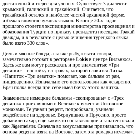
достаточный интерес для ученых. Существует 3 диалекта:
крымский, галичский и тракайский. Считается, что
тракайский остался в наиболее чистой архаичной форме,
избежав влияния чуждых языков. В конце 20-х годов
прошлого столетия экспедиция министерства просвещения и
образования Турции по приказу президента посещала Тракай
дважды, и в результате с целью очищения турецкого языка
было взято 330 слов».
Дичь и мясные блюда, а также рыбу, кстати говоря,
замечательно готовят в ресторане
Lokis
в центре Вильнюса.
Здесь же вам могут рассказать и про знаменитые «Три
девятки» – настойку на травах, которой славится Литва:
«Напиток «Три девятки» помогает, как бальзам от ран,
пищеварению. Изначально его использовали как лекарство.
Врач полка всегда при себе имел бочку этого напитка.
Знаменитые немецкие бальзамы «скопированы» с «Трех
девяток» приехавшими в Великое княжество Литовское
монахами. Те узнали рецепт, попробовали, увидели
воздействие на здоровье. Вернувшись в Пруссию, просто
добавили сахар, еще какие-то составляющие и запатентовали
как Jägermeister. Сначала во всеуслышанье признавались, что
основа рецепта взята на Востоке, затем эта ремарка исчезла».