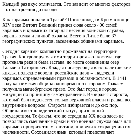
Каждый раз вкус отличается. Это зависит от многих факторов
– от настроения до погоды.
Как караимы попали в Тракай? После похода в Крым в конце
XIV века Витовт Великий привез сюда около 400 семей
караимов и крымских татар для несения воинской службы,
охраны замка и личной охраны. Всего в Литве было 37
географических пунктов, заселенных общинами караимов.
Сегодня караимы компактно проживают на территории
Тракая. Контролируемая ими территория – от костела, где
протекала река и была застава, до места соединения озер
Гальве и Таторишкес. Каждая последующая власть: литовские
князья, польские короли, российские цари – наделяли
караимов определенными правами и обязанностями. В 1441
году караимская община одновременно с городом Тракаем
получила магдебургское право. Это был город в городе,
живущий по принципу самоуправления. Избирался староста,
который был подвластен только верховной власти и решал все
внутренние вопросы. Староста избирается и до сих пор.
Община имеет юридический статус, признанный
государством. Те факты, что до середины ХХ века здесь не
позволялись смешанные браки и что военная служба была для
караимов приоритетным занятием, привели к сокращению их
численности. Сохранился язык, который представляет