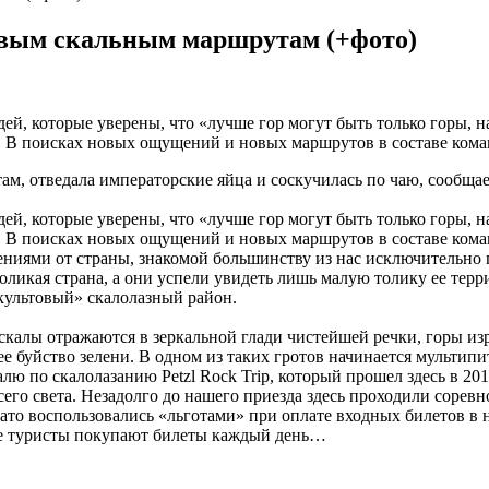
новым скальным маршрутам (+фото)
ей, которые уверены, что «лучше гор могут быть только горы, 
 В поисках новых ощущений и новых маршрутов в составе коман
м, отведала императорские яйца и соскучилась по чаю, сообща
ей, которые уверены, что «лучше гор могут быть только горы, 
 В поисках новых ощущений и новых маршрутов в составе коман
ениями от страны, знакомой большинству из нас исключительно 
ликая страна, а они успели увидеть лишь малую толику ее терр
«культовый» скалолазный район.
калы отражаются в зеркальной глади чистейшей речки, горы из
ее буйство зелени. В одном из таких гротов начинается мультип
ю по скалолазанию Petzl Rock Trip, который прошел здесь в 201
всего света. Незадолго до нашего приезда здесь проходили сорев
Зато воспользовались «льготами» при оплате входных билетов в 
кие туристы покупают билеты каждый день…