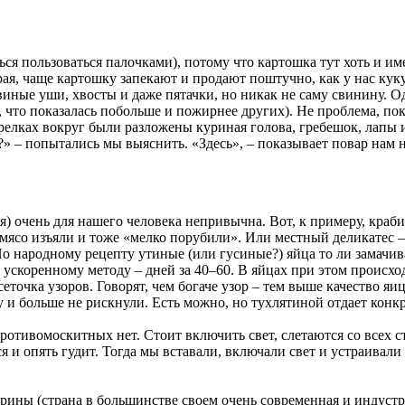
ся пользоваться палочками), потому что картошка тут хоть и им
ая, чаще картошку запекают и продают поштучно, как у нас куку
иные уши, хвосты и даже пятачки, но никак не саму свинину. О
 что показалась побольше и пожирнее других). Не проблема, пока
арелках вокруг были разложены куриная голова, гребешок, лапы и
е?» – попытались мы выяснить. «Здесь», – показывает повар нам 
ая) очень для нашего человека непривычна. Вот, к примеру, кра
т – мясо изъяли и тоже «мелко порубили». Или местный деликатес
о народному рецепту утиные (или гусиные?) яйца то ли замачива
о ускоренному методу – дней за 40–60. В яйцах при этом происх
сеточка узоров. Говорят, чем богаче узор – тем выше качество 
у и больше не рискнули. Есть можно, но тухлятиной отдает конк
ротивомоскитных нет. Стоит включить свет, слетаются со всех с
я и опять гудит. Тогда мы вставали, включали свет и устраивали
ины (страна в большинстве своем очень современная и индустри