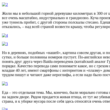
Жили мы в небольшой горной деревушке километрах в 300 от це
все очень масштабно, индустриально и грандиозно. Куча произв
уже туннель пробит, с другой стороны полскалы стесано. Едешь
отказались, – над всей страной возвести крышу, чтобы регулиро
Но в деревнях, подобных «нашей», картина совсем другая, и пох
сутки, и больше половины номеров пустует. По-английски нево
понять друг друга через Baidu-переводчик (китайский аналог Г
порядке. Качество перевода сами понимаете какое, но с грехом
младше 40 лет, имеют смартфоны с интернетом и «плазму» дома
трудом пишут и читают даже иероглифы, а если надо было посчи
Еда – это отдельная тема. Мы, конечно, были морально готовы 
на заднем дворе. Рядом продается живая птица, ее тут же убива
страна, и к уборке мусора после себя здесь относятся очень отв