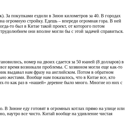
). За покупками ездили в Зиюн километров за 40. В городах
 на огромную стройку. Едешь – впереди огромная гора. В ней
огда-то был в Китае такой проект, от которого потом
м трудолюбием они вполне могли бы с этой задачей справиться.
ановились, номер на двоих сдается за 50 юаней (8 долларов) в
 все время возникали проблемы. С хозяином могли еще как-то
дчик выдавал нам фразу на английском. Потом в обратном
но жестами. Вообще нам показалось, что в Китае все, кто
х-то как раз в «нашей» деревне было много. Многие из них с
ко. В Зиюне еду готовят в огромных котлах прямо на улице или
нно, наутро все чисто. Китай вообще на удивление чистая