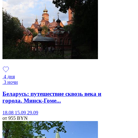
4 дня
3 ночи
Беларусь: путешествие сквозь века и
города. Минск-Гоме...
18.08
15.09
29.09
от 955
BYN