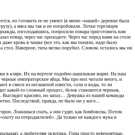
еется, но готовить ее не умеют (в меню «нашей» деревни была
рузу), а мяса мы так и не попробовали. Лотки торговцев
днажды, изголодавшись, попросили повара приготовить нам
зал повар, через час приходите. Через час перед нами на столе
 даже кровь в чашке (все это, как мы поняли, надо было
на стол. Наверное, типа мелко порубил. Словом, остались мы ни
бики в кляре. Их на вертеле подобно шашлыкам жарят. На наш
 – черные императорские яйца. Мы про них читали много, и
ют в смеси из негашеной извести, соли и воды, то ли
одит какой-то сложный процесс, белок становится черным,
яиц. Выглядит красиво, но запах… Девушка из нашей команды
ретно. Последствий, правда, не было ни у кого…
торон. Ложишься спать, а они гудят, как бомбовозы. Потом
 «охоту на птеродактилей». Да только не каждого жука и
альная), а любителям экзотики. Горы просто невероятные.