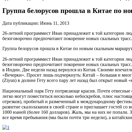
Группа белорусов прошла в Китае по 
Дата публикации:
Июнь 11, 2013
26-летний программист Иван принадлежит к той категории люд
безоговорочно предпочитают покорение новых скальных трасс.
Группа белорусов прошла в Китае по новым скальным маршрута
26-летний программист Иван принадлежит к той категории люд
безоговорочно предпочитают покорение новых скальных трасс.
в Индии. Две недели назад вернулся из Китая. Своими впечатл
«Вечерки». Просит лишь подчеркнуть: Китай – большая и много
(Ziyun) в долине Гету всего пару лет назад был открыт новый 
Национальный парк Гету потрясающе красив. Почти отвесные с
легко могут поместиться несколько небоскребов, плюс настоящ
отрезков), пробитый и размеченный к международному фестивал
развитие скалолазания в своей стране и приглашает гостей со 
1000 юаней (более 160 долларов). Жаль, мы на них не попали. 
все время пребывания (мы были почти три недели), а китайс