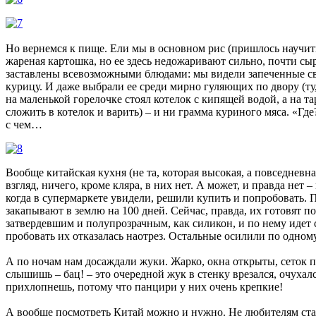
Но вернемся к пище. Ели мы в основном рис (пришлось научить
жареная картошка, но ее здесь недожаривают сильно, почти сыр
заставлены всевозможными блюдами: мы видели запеченные св
курицу. И даже выбрали ее среди мирно гуляющих по двору (ту,
на маленькой горелочке стоял котелок с кипящей водой, а на т
сложить в котелок и варить) – и ни грамма куриного мяса. «Гд
с чем…
Вообще китайская кухня (не та, которая высокая, а повседневн
взгляд, ничего, кроме кляра, в них нет. А может, и правда не
когда в супермаркете увидели, решили купить и попробовать. П
закапывают в землю на 100 дней. Сейчас, правда, их готовят п
затвердевшим и полупрозрачным, как силикон, и по нему идет 
пробовать их отказалась наотрез. Остальные осилили по одном
А по ночам нам досаждали жуки. Жарко, окна открыты, сеток п
слышишь – бац! – это очередной жук в стенку врезался, очухалс
прихлопнешь, потому что панцири у них очень крепкие!
А вообще посмотреть Китай можно и нужно. Не любителям стар