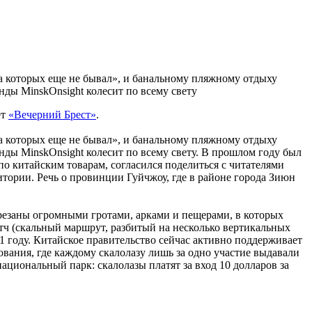
на которых еще не бывал», и банальному пляжному отдыху
ды MinskOnsight колесит по всему свету
ет
«Вечерний Брест»
.
на которых еще не бывал», и банальному пляжному отдыху
ды MinskOnsight колесит по всему свету. В прошлом году был
по китайским товарам, согласился поделиться с читателями
итории. Речь о провинции Гуйчжоу, где в районе города Зиюн
резаны огромными гротами, арками и пещерами, в которых
итч (скальный маршрут, разбитый на несколько вертикальных
1 году. Китайское правительство сейчас активно поддерживает
нования, где каждому скалолазу лишь за одно участие выдавали
национальный парк: скалолазы платят за вход 10 долларов за