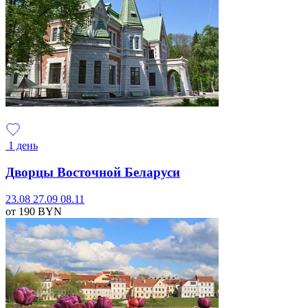
1 день
Дворцы Восточной Беларуси
23.08
27.09
08.11
от 190
BYN