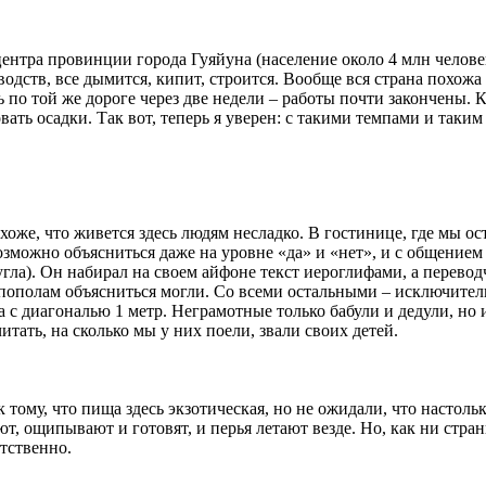
нтра провинции города Гуяйуна (население около 4 млн человек
одств, все дымится, кипит, строится. Вообще вся страна похожа
 по той же дороге через две недели – работы почти закончены. К
вать осадки. Так вот, теперь я уверен: с такими темпами и таки
оже, что живется здесь людям несладко. В гостинице, где мы ост
зможно объясниться даже на уровне «да» и «нет», и с общением
угла). Он набирал на своем айфоне текст иероглифами, а перево
 пополам объясниться могли. Со всеми остальными – исключитель
 с диагональю 1 метр. Неграмотные только бабули и дедули, но и
тать, на сколько мы у них поели, звали своих детей.
к тому, что пища здесь экзотическая, но не ожидали, что настоль
ют, ощипывают и готовят, и перья летают везде. Но, как ни стра
етственно.