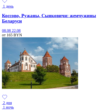
1 день
Коссово, Ружаны, Сынковичи: жемчужины
Беларуси
08.08
22.08
от 165
BYN
2 дня
1 ночь