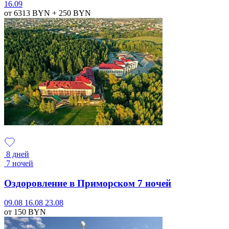
16.09
от 6313
BYN
+ 250
BYN
8 дней
7 ночей
Оздоровление в Приморском 7 ночей
09.08
16.08
23.08
от 150
BYN