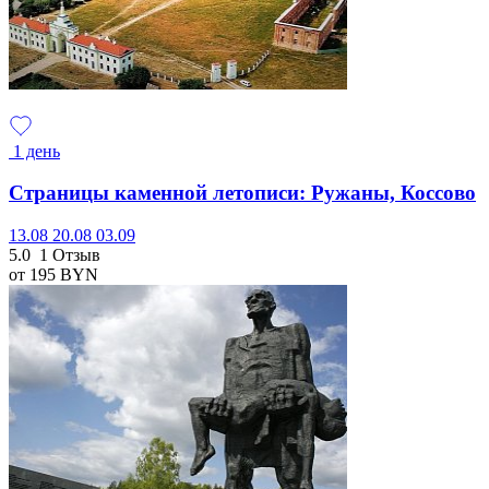
1 день
Страницы каменной летописи: Ружаны, Коссово
13.08
20.08
03.09
5.0
1 Отзыв
от 195
BYN