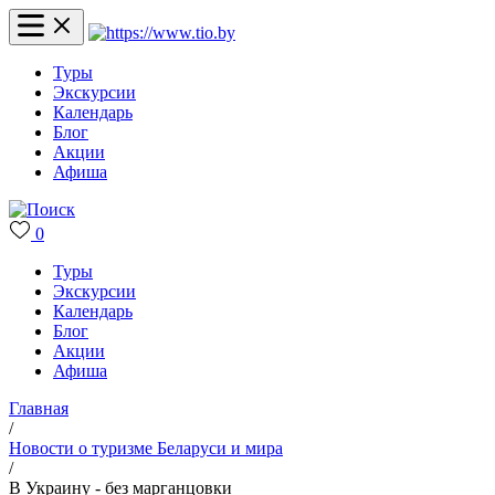
Туры
Экскурсии
Календарь
Блог
Акции
Афиша
0
Туры
Экскурсии
Календарь
Блог
Акции
Афиша
Главная
/
Новости о туризме Беларуси и мира
/
В Украину - без марганцовки