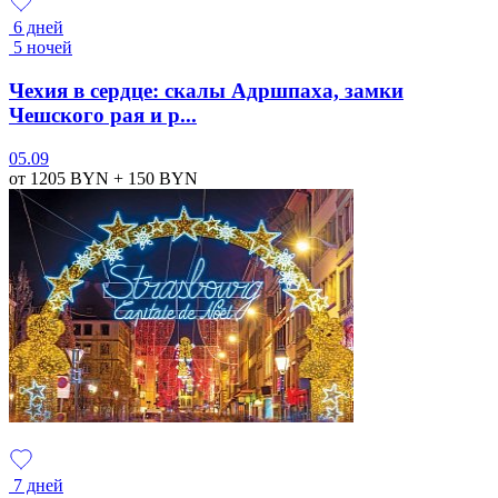
6 дней
5 ночей
Чехия в сердце: скалы Адршпаха, замки
Чешского рая и р...
05.09
от 1205
BYN
+ 150
BYN
7 дней