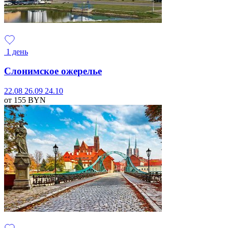
1 день
Слонимское ожерелье
22.08
26.09
24.10
от 155
BYN