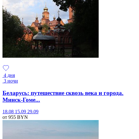
4 дня
3 ночи
Беларусь: путешествие сквозь века и города.
Минск-Гоме...
18.08
15.09
29.09
от 955
BYN