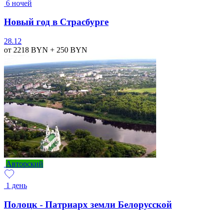
6 ночей
Новый год в Страсбурге
28.12
от 2218
BYN
+ 250
BYN
Авторский
1 день
Полоцк - Патриарх земли Белорусской