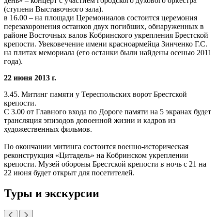
день» – концерт с участием городского духового оркестра
(ступени Выставочного зала).
в 16.00 – на площади Церемониалов состоится церемония
перезахоронения останков двух погибших, обнаруженных в
районе Восточных валов Кобринского укрепления Брестской
крепости. Увековечение имени красноармейца Зинченко Г.С.
на плитах мемориала (его останки были найдены осенью 2011
года).
22 июня 2013 г.
3.45. Митинг памяти у Тереспольских ворот Брестской
крепости.
С 3.00 от Главного входа по Дороге памяти на 5 экранах будет
трансляция эпизодов довоенной жизни и кадров из
художественных фильмов.
По окончании митинга состоится военно-историческая
реконструкция «Цитадель» на Кобринском укреплении
крепости. Музей обороны Брестской крепости в ночь с 21 на
22 июня будет открыт для посетителей.
Туры и экскурсии