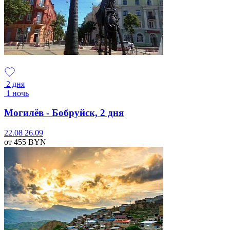
2 дня
1 ночь
Могилёв - Бобруйск, 2 дня
22.08
26.09
от 455
BYN