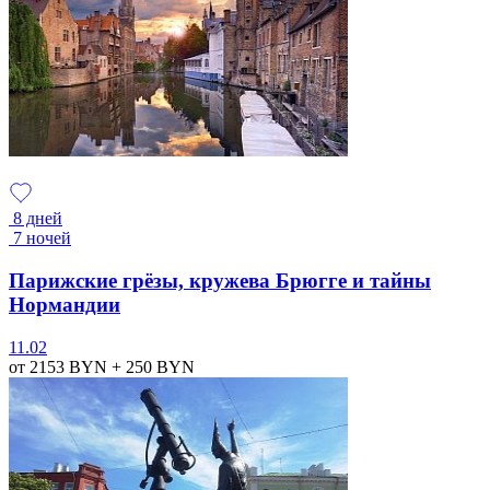
8 дней
7 ночей
Парижские грёзы, кружева Брюгге и тайны
Нормандии
11.02
от 2153
BYN
+ 250
BYN