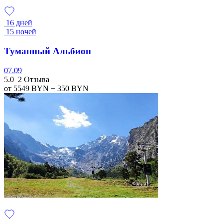
16 дней
15 ночей
Туманный Альбион
07.09
5.0
2 Отзыва
от 5549
BYN
+ 350
BYN