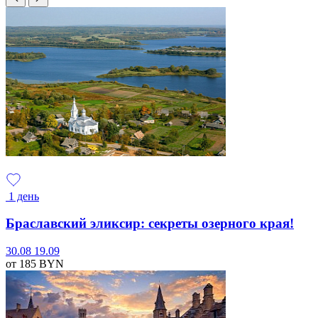
1 день
Браславский эликсир: секреты озерного края!
30.08
19.09
от 185
BYN