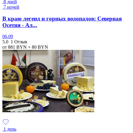
8 дней
7 ночей
В краю легенд и горных водопадов: Северная
Осетия - Ал...
06.09
5.0
1 Отзыв
от 881
BYN
+ 80
BYN
1 день