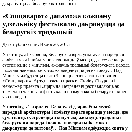
дакрануцца да беларускіх традыцый
«Сонцаварот» дапаможа кожнаму
ўдзельніку фестывалю дакрануцца да
беларускіх традыцый
Дата публикации:
Июнь 20, 2013
У пятніцу, 21 чэрвеня, Беларускі дзяржаўны музей народнай
архітэктуры і побыту ператворыцца ў месца, дзе сучаснасць
сустрэнецца з мінулым, ажывуць традыцыі беларускага народа
і кожны наведвальнік зможа дакрануцца да вытокаў… Пад
Мінскам адбудзецца свята ў гонар летняга сонцастаяння –
«Сонцаварот». Арт-дырэктар праекта Любоў Сівурова і
менеджэр праекта Кацярына Петраневіч распавядаюць аб
тым, чаго чакаць ад фестывалю і чаму кожны беларус павінен
яго наведаць
У пятніцу, 21 чэрвеня, Беларускі дзяржаўны музей
народнай архітэктуры і побыту ператворыцца ў месца, дзе
сучаснасць сустрэнецца з мінулым, ажывуць традыцыі
беларускага народа і кожны наведвальнік зможа
дакрануцца да вытокаў… Пад Мінскам адбудзецца свята ў