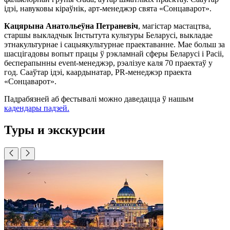
ідэі, навуковы кіраўнік, арт-менеджэр свята «Сонцаварот».
Кацярына Анатольеўна Петраневіч
, магістар мастацтва,
старшы выкладчык Інстытута культуры Беларусі, выкладае
этнакультурнае і сацыякультурнае праектаванне. Мае больш за
шасцігадовы вопыт працы ў рэкламнай сферы Беларусі і Расіі,
бесперапынны event-менеджэр, рэалізуе каля 70 праектаў у
год. Сааўтар ідэі, каардынатар, PR-менеджэр праекта
«Сонцаварот».
Падрабязней аб фестывалі можно даведацца ў нашым
кадендары падзей.
Туры и экскурсии