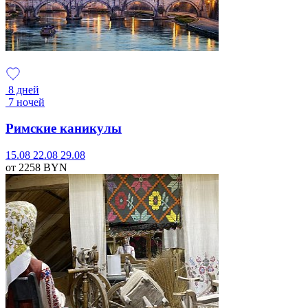
8 дней
7 ночей
Римские каникулы
15.08
22.08
29.08
от 2258
BYN