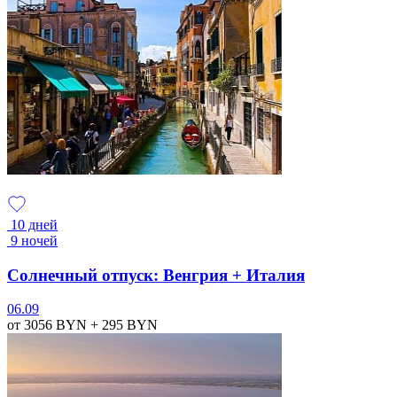
10 дней
9 ночей
Солнечный отпуск: Венгрия + Италия
06.09
от 3056
BYN
+ 295
BYN