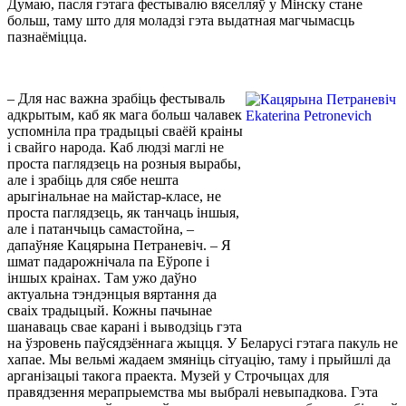
Думаю, пасля гэтага фестывалю вяселляў у Мінску стане
больш, таму што для моладзі гэта выдатная магчымасць
пазнаёміцца.
– Для нас важна зрабіць фестываль
адкрытым, каб як мага больш чалавек
успомніла пра традыцыі сваёй краіны
і свайго народа. Каб людзі маглі не
проста паглядзець на розныя вырабы,
але і зрабіць для сябе нешта
арыгінальнае на майстар-класе, не
проста паглядзець, як танчаць іншыя,
але і патанчыць самастойна, –
дапаўняе Кацярына Петраневіч. – Я
шмат падарожнічала па Еўропе і
іншых краінах. Там ужо даўно
актуальна тэндэнцыя вяртання да
сваіх традыцый. Кожны пачынае
шанаваць свае карані і выводзіць гэта
на ўзровень паўсядзённага жыцця. У Беларусі гэтага пакуль не
хапае. Мы вельмі жадаем змяніць сітуацію, таму і прыйшлі да
арганізацыі такога праекта. Музей у Строчыцах для
правядзення мерапрыемства мы выбралі невыпадкова. Гэта