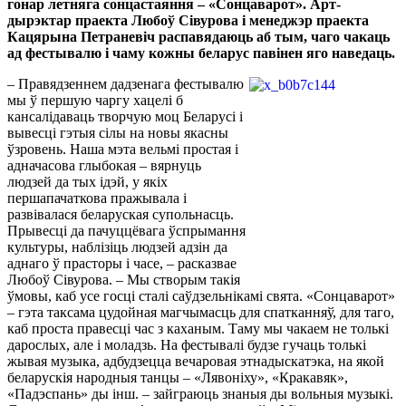
гонар летняга сонцастаяння – «Сонцаварот». Арт-
дырэктар праекта Любоў Сівурова і менеджэр праекта
Кацярына Петраневіч распавядаюць аб тым, чаго чакаць
ад фестывалю і чаму кожны беларус павінен яго наведаць.
– Правядзеннем дадзенага фестывалю
мы ў першую чаргу хацелі б
кансалідаваць творчую моц Беларусі і
вывесці гэтыя сілы на новы якасны
ўзровень. Наша мэта вельмі простая і
адначасова глыбокая – вярнуць
людзей да тых ідэй, у якіх
першапачаткова пражывала і
развівалася беларуская супольнасць.
Прывесці да пачуццёвага ўспрымання
культуры, наблізіць людзей адзін да
аднаго ў прасторы і часе, – расказвае
Любоў Сівурова. – Мы створым такія
ўмовы, каб усе госці сталі саўдзельнікамі свята. «Сонцаварот»
– гэта таксама цудойная магчымасць для спатканняў, для таго,
каб проста правесці час з каханым. Таму мы чакаем не толькі
дарослых, але і моладзь. На фестывалі будзе гучаць толькі
жывая музыка, адбудзецца вечаровая этнадыскатэка, на якой
беларускія народныя танцы – «Лявоніху», «Кракавяк»,
«Падэспань»
ды інш. – зайграюць знаныя ды вольныя музыкі.