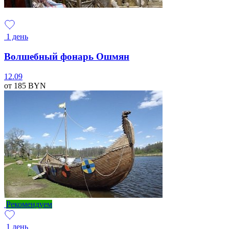
1 день
Волшебный фонарь Ошмян
12.09
от 185
BYN
Рекомендуем
1 день