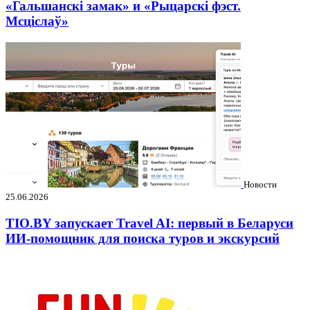
«Гальшанскі замак» и «Рыцарскі фэст.
Мсціслаў»
Новости
25.06.2026
TIO.BY запускает Travel AI: первый в Беларуси
ИИ-помощник для поиска туров и экскурсий