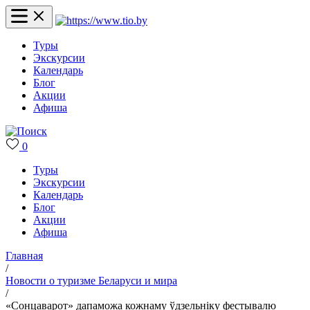
Туры
Экскурсии
Календарь
Блог
Акции
Афиша
0
Туры
Экскурсии
Календарь
Блог
Акции
Афиша
Главная
/
Новости о туризме Беларуси и мира
/
«Сонцаварот» дапаможа кожнаму ўдзельніку фестывалю