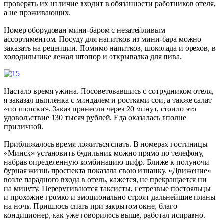
проверять их наличие входит в обязанности работников отеля,
а не проживающих.
Номер оборудован мини-баром с незатейливым
ассортиментом. Посуду для напитков из мини-бара можно
заказать на рецепции. Помимо напитков, шоколада и орехов, в
холодильнике лежал штопор и открывалка для пива.
Настало время ужина. Посоветовавшись с сотрудником отеля,
я заказал цыпленка с миндалем и ростками сои, а также салат
«по-шопски». Заказ принесли через 20 минут, стоило это
удовольствие 130 тысяч рублей. Еда оказалась вполне
приличной.
Приближалось время ложиться спать. В номерах гостиницы
«Минск» установить будильник можно прямо по телефону,
набрав определенную комбинацию цифр. Ближе к полуночи
бурная жизнь проспекта показала свою изнанку. «Движение»
возле парадного входа в отель, кажется, не прекращается ни
на минуту. Переругиваются таксисты, нетрезвые постояльцы
и прохожие громко и эмоционально строят дальнейшие планы
на ночь. Пришлось спать при закрытом окне, благо
кондиционер, как уже говорилось выше, работал исправно.