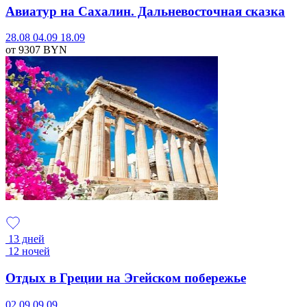
Авиатур на Сахалин. Дальневосточная сказка
28.08
04.09
18.09
от 9307
BYN
13 дней
12 ночей
Отдых в Греции на Эгейском побережье
02.09
09.09