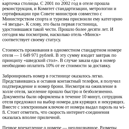
карточка столицы. С 2001 по 2002 год в отеле прошла
реконструкция, и Комитет стандартизации, метрологии и
сертификации при Совете министров совместно с
Министерством спорта и туризма присвоили ему категорию
«4 звезды». К слову, это была первая гостиница,
удостоившаяся такой чести. Прошло более десяти лет. И
сегодня мы посмотрим, насколько отель «Минск»
соответствует своему статусу.
Стоимость проживания в одноместном стандартном номере
отеля — 1 649 971 рублей. В эту сумму входит завтрак по
принципу «шведский стол». В случае заказа еды в номер
необходимо оплатить 10% от ее стоимости за доставку.
Забронировать номер в гостинице оказалось легко.
Представившись и оставив контактный телефон, я получил
подтверждение и номер брони. Несмотря на оживление в
холле отеля, заселение прошло быстро и безболезненно.
Документы были оформлены в течение 10 минут, сотрудник
отеля предложил на выбор номера для курящих и некурящих.
Вместе с электронным ключом от номера выдал пароль на wi-
fi. Стоит отметить, что скорость интернет-соединения
оказалась вполне приличной.
Первое впечатление о номере — неоднозначное. Размеры