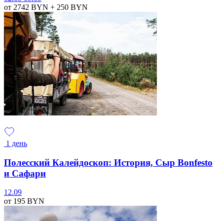
от 2742
BYN
+ 250
BYN
1 день
Полесский Калейдоскоп: История, Сыр Bonfesto
и Сафари
12.09
от 195
BYN