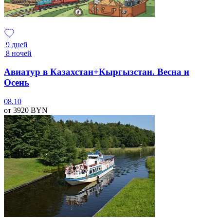
9 дней
8 ночей
Авиатур в Казахстан+Кыргызстан. Весна и
Осень
08.10
от 3920
BYN