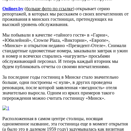
Onliner.by
(больше фото по ссылке
) открывает серию
репортажей, в которых мы расскажем о своих впечатлениях от
проживания в минских гостиницах, претендующих на
высокий уровень обслуживания.
Мы побывали в качестве «тайного гостя» в «Гарни»,
«Юбилейной», Crowne Plaza, «Виктории», «Европе»,
«Минске» и открытом недавно «Президент-Отеле». Снимали
стандартные одноместные номера, заказывали завтрак и ужин
в номер и всячески старались «нагрузить» просьбами
обслуживающий персонал. И теперь каждый вторник мы
будем публиковать отчеты со своими впечатлениями.
За последние годы гостиниц в Минске стало значительно
больше, одни построены «с нуля», в других проведена
реновация, после которой заявленная «звездность» отеля
значительно выросла. Одним из ярких примеров такого
перерождения можно считать гостиницу «Минск».
Расположенная в самом центре столицы, носящая
одноименное название, эта гостиница еще в момент открытия
(а было это в далеком 1959 году) задумывалась как визитная