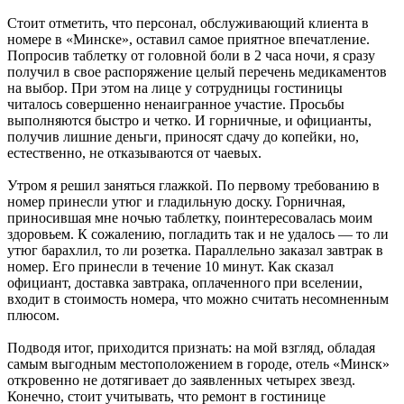
Стоит отметить, что персонал, обслуживающий клиента в
номере в «Минске», оставил самое приятное впечатление.
Попросив таблетку от головной боли в 2 часа ночи, я сразу
получил в свое распоряжение целый перечень медикаментов
на выбор. При этом на лице у сотрудницы гостиницы
читалось совершенно ненаигранное участие. Просьбы
выполняются быстро и четко. И горничные, и официанты,
получив лишние деньги, приносят сдачу до копейки, но,
естественно, не отказываются от чаевых.
Утром я решил заняться глажкой. По первому требованию в
номер принесли утюг и гладильную доску. Горничная,
приносившая мне ночью таблетку, поинтересовалась моим
здоровьем. К сожалению, погладить так и не удалось — то ли
утюг барахлил, то ли розетка. Параллельно заказал завтрак в
номер. Его принесли в течение 10 минут. Как сказал
официант, доставка завтрака, оплаченного при вселении,
входит в стоимость номера, что можно считать несомненным
плюсом.
Подводя итог, приходится признать: на мой взгляд, обладая
самым выгодным местоположением в городе, отель «Минск»
откровенно не дотягивает до заявленных четырех звезд.
Конечно, стоит учитывать, что ремонт в гостинице