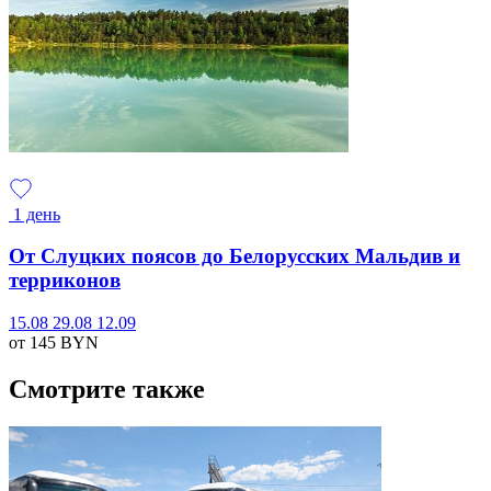
1 день
От Слуцких поясов до Белорусских Мальдив и
терриконов
15.08
29.08
12.09
от 145
BYN
Смотрите также