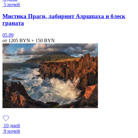
5 ночей
Мистика Праги, лабиринт Адршпаха и блеск
граната
05.09
от 1205
BYN
+ 150
BYN
10 дней
9 ночей