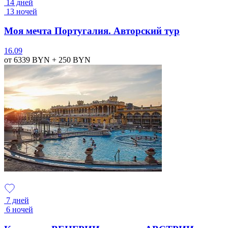
14 дней
13 ночей
Моя мечта Португалия. Авторский тур
16.09
от 6339
BYN
+ 250
BYN
7 дней
6 ночей