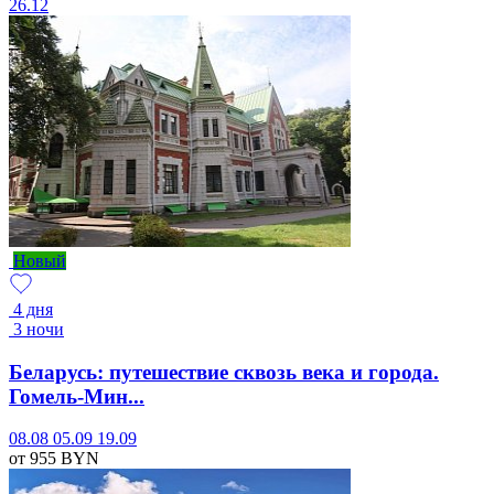
26.12
Новый
4 дня
3 ночи
Беларусь: путешествие сквозь века и города.
Гомель-Мин...
08.08
05.09
19.09
от 955
BYN