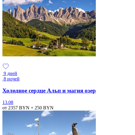
9 дней
8 ночей
Холодное сердце Альп и магия озер
13.08
от 2357
BYN
+ 250
BYN