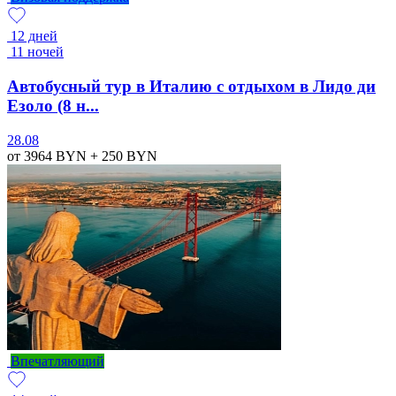
12 дней
11 ночей
Автобусный тур в Италию с отдыхом в Лидо ди
Езоло (8 н...
28.08
от 3964
BYN
+ 250
BYN
Впечатляющий