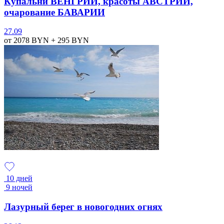
Купальни ВЕНГРИИ, красоты АВСТРИИ,
очарование БАВАРИИ
27.09
от 2078
BYN
+ 295
BYN
10 дней
9 ночей
Лазурный берег в новогодних огнях