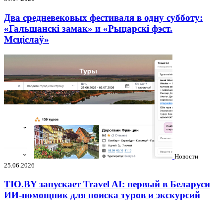
Два средневековых фестиваля в одну субботу:
«Гальшанскі замак» и «Рыцарскі фэст.
Мсціслаў»
Новости
25.06.2026
TIO.BY запускает Travel AI: первый в Беларуси
ИИ-помощник для поиска туров и экскурсий