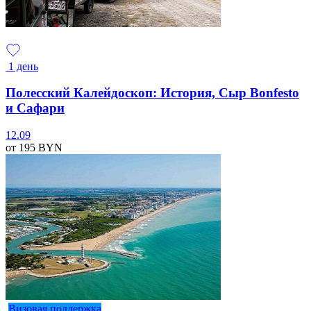
1 день
Полесский Калейдоскоп: История, Сыр Bonfesto
и Сафари
12.09
от 195
BYN
Визовая поддержка