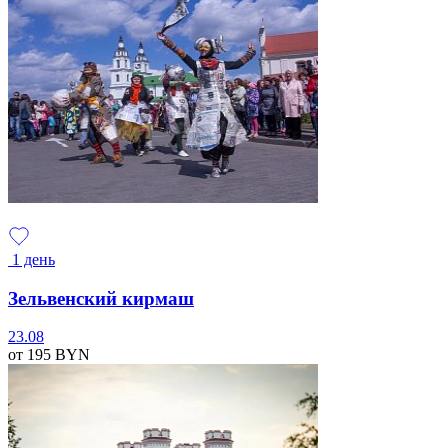
1 день
Зельвенский кирмаш
23.08
от 195
BYN