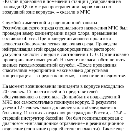
«Разлив произошел в помещении станции дозирования на
площади 0,8 кв.м с распространением паров хлора по
воздушной зоне корпуса», – сказали в МЧС.
Службой химической и радиационной защиты
Республиканского отряда специального назначения МЧС был
проведен замер концентрации паров хлора, превышение
составило 4 раза. При проведении анализа пролитого
вещества обнаружена легкая щелочная среда. Проведена
нейтрализация этой среды однопроцентным раствором
уксусной кислоты с водой в соотношении 1:10. Организовано
проветривание помещений. На месте полчаса работали пять
звеньев газодымозащитной службы. «После проведения
спасателями мероприятий максимально допустимая
концентрация – в пределах нормы», – пояснили в ведомстве.
На момент возникновения инцидента в корпусе находились
20 человек: 15 посетителей и 5 представителей
обслуживающего персонала. До прибытия подразделений
МЧС все самостоятельно покинули корпус. В результате
утечки 12 человек были доставлены для обследования в
больницу, 11 из них - отдыхающие граждане России, а 12-й –
старший инструктор бассейна. Он был госпитализирован с
диагнозом «ингаляционное отравление» в реанимационное
отделение (состояние средней степени тяжести). Также еще