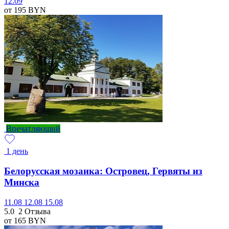
12.09
от 195
BYN
Впечатляющий
1 день
Белорусская мозаика: Островец, Гервяты из
Минска
11.08
12.08
15.08
5.0
2 Отзыва
от 165
BYN