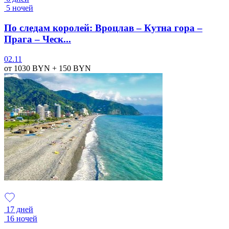
5 ночей
По следам королей: Вроцлав – Кутна гора –
Прага – Ческ...
02.11
от 1030
BYN
+ 150
BYN
17 дней
16 ночей