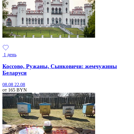
1 день
Коссово, Ружаны, Сынковичи: жемчужины
Беларуси
08.08
22.08
от 165
BYN