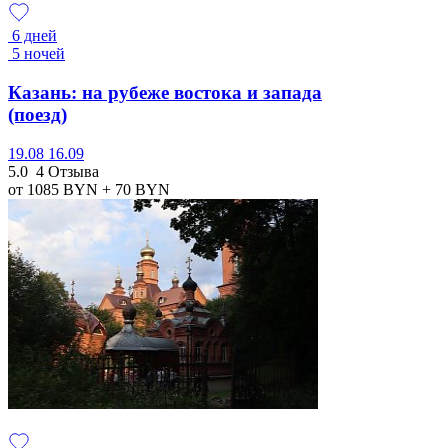
6 дней
5 ночей
Казань: на рубеже востока и запада
(поезд)
19.08
16.09
5.0
4 Отзыва
от 1085
BYN
+ 70
BYN