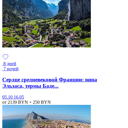
8 дней
7 ночей
Сердце средневековой Франции: вина
Эльзаса, термы Баде...
05.10
16.05
от 2139
BYN
+ 250
BYN