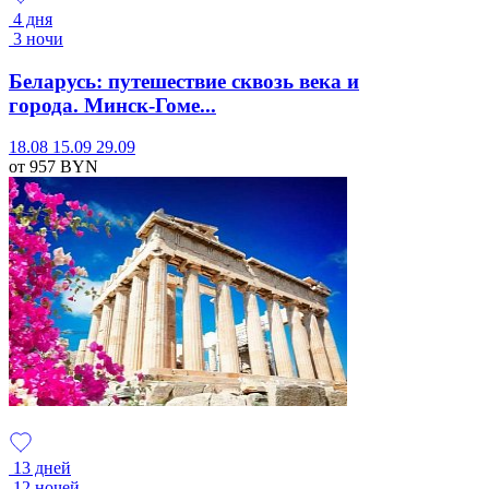
4 дня
3 ночи
Беларусь: путешествие сквозь века и
города. Минск-Гоме...
18.08
15.09
29.09
от 957
BYN
13 дней
12 ночей