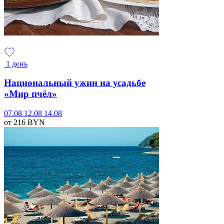
1 день
Национальный ужин на усадьбе
«Мир пчёл»
07.08
12.08
14.08
от 216
BYN