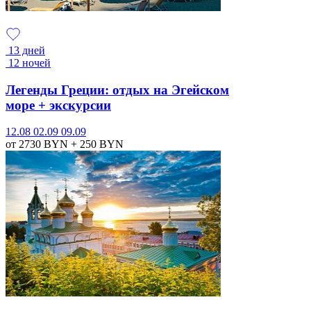
13 дней
12 ночей
Легенды Греции: отдых на Эгейском
море + экскурсии
12.08
02.09
09.09
от 2730
BYN
+ 250
BYN