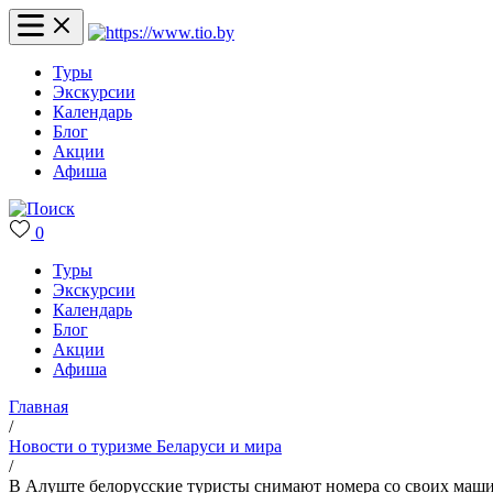
Туры
Экскурсии
Календарь
Блог
Акции
Афиша
0
Туры
Экскурсии
Календарь
Блог
Акции
Афиша
Главная
/
Новости о туризме Беларуси и мира
/
В Алуште белорусские туристы снимают номера со своих маши