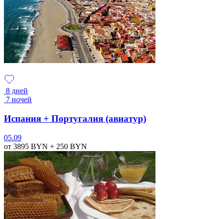
8 дней
7 ночей
Испания + Португалия (авиатур)
05.09
от 3895
BYN
+ 250
BYN