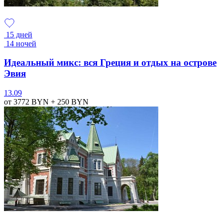
15 дней
14 ночей
Идеальный микс: вся Греция и отдых на острове
Эвия
13.09
от 3772
BYN
+ 250
BYN