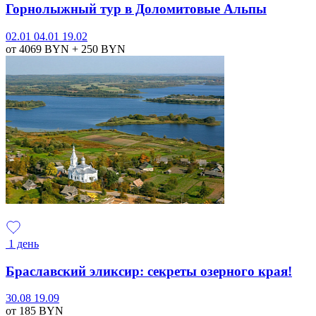
Горнолыжный тур в Доломитовые Альпы
02.01
04.01
19.02
от 4069
BYN
+ 250
BYN
1 день
Браславский эликсир: секреты озерного края!
30.08
19.09
от 185
BYN