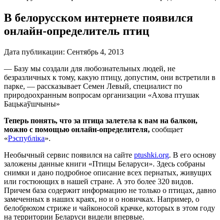
В белорусском интернете появился
онлайн-определитель птиц
Дата публикации:
Сентябрь 4, 2013
— Базу мы создали для любознательных людей, не
безразличных к тому, какую птицу, допустим, они встретили в
парке, — рассказывает Семен Левый, специалист по
природоохранным вопросам организации «Ахова птушак
Бацькаўшчыны»
Теперь понять, что за птица залетела к вам на балкон,
можно с помощью онлайн-определителя,
сообщает
«
Рэспублiка
».
Необычный сервис появился на сайте
ptushki.org
. В его основу
заложены данные книги «Птицы Беларуси». Здесь собраны
снимки и дано подробное описание всех пернатых, живущих
или гостюющих в нашей стране. А это более 320 видов.
Причем база содержит информацию не только о птицах, давно
замеченных в наших краях, но и о новичках. Например, о
белобрюхом стриже и чайконосой крачке, которых в этом году
на территории Беларуси видели впервые.