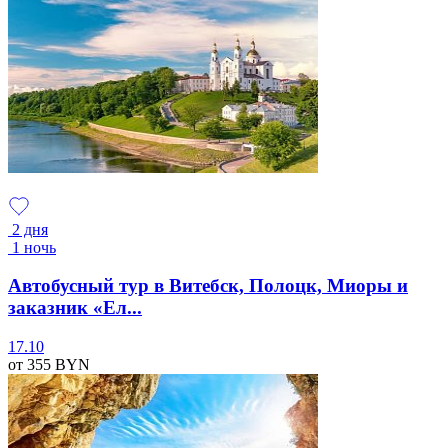
2 дня
1 ночь
Автобусный тур в Витебск, Полоцк, Миоры и
заказник «Ел...
17.10
от 355
BYN