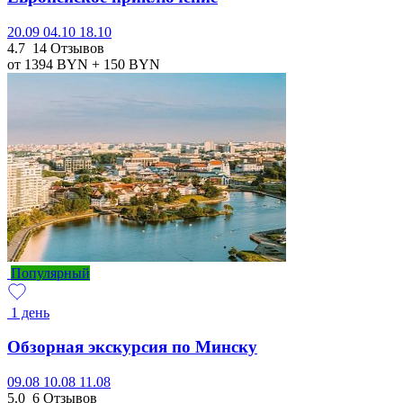
20.09
04.10
18.10
4.7
14 Отзывов
от 1394
BYN
+ 150
BYN
Популярный
1 день
Обзорная экскурсия по Минску
09.08
10.08
11.08
5.0
6 Отзывов