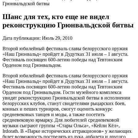
Грюнвальдской битвы
Шанс для тех, кто еще не видел
реконструкцию Грюнвальдской битвы
Дата публикации:
Июль 29, 2010
Второй юбилейный фестиваль славы белорусского оружия
«Наш Грюнвальд» пройдет в Дудутках 31 июля – 1 августа.
Фестиваль посвящен 600-летию победы над Тевтонским
Орденом под Грюнвальдом.
Второй юбилейный фестиваль славы белорусского оружия
«Наш Грюнвальд» пройдет в Дудутках 31 июля – 1 августа.
Фестиваль посвящен 600-летию победы над Тевтонским
Орденом под Грюнвальдом. Гости музейного комплекса
увидят реконструкцию Грюнвальдской битвы в исполнении
белорусских клубов, станут свидетелями рыцарских боев,
конных и пеших турниров, смогут оценить конкурс
средневековых танцев и моды, а также посетить
средневековую ярмарку. Для любителей средневековой
музыки сыграют группы «Стары Ольса», «Кейли Кёл»,
Irdorath. В «Парке исторических аттракционов» у желающих
будет возможность пострелять из лука, арбалета и другого