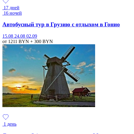
17 дней
16 ночей
Автобусный тур в Грузию с отдыхом в Гонио
15.08
24.08
02.09
от 1211
BYN
+ 300
BYN
1 день