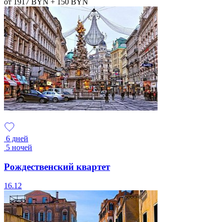
от 1917
BYN
+ 150
BYN
6 дней
5 ночей
Рождественский квартет
16.12