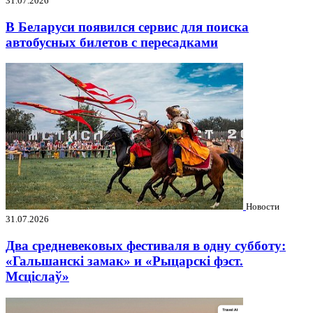
31.07.2026
В Беларуси появился сервис для поиска
автобусных билетов с пересадками
Новости
31.07.2026
Два средневековых фестиваля в одну субботу:
«Гальшанскі замак» и «Рыцарскі фэст.
Мсціслаў»