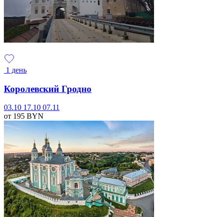
1 день
Королевский Гродно
03.10
17.10
07.11
от 195
BYN