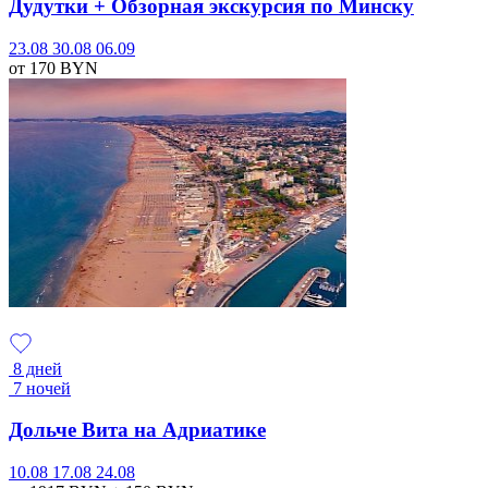
Дудутки + Обзорная экскурсия по Минску
23.08
30.08
06.09
от 170
BYN
8 дней
7 ночей
Дольче Вита на Адриатике
10.08
17.08
24.08