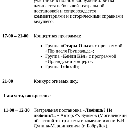
участники в полном вооружении. Битва
начинается небольшой театральной
постановкой и сопровождается
комментариями и историческими справками
ведущего.
17-00 – 21-00
Концертная программа:
Группа «
Стары Ольса»
с программой
«Пiр пасля Грунвальда»;
Группа «
Кейли Кёл»
с программой
«Ирландский концерт»;
Группа
Irdorath
;
21-00
Конкурс огневых шоу.
1 августа, воскресенье
11-00 – 12-30
Театральная постановка «
Любишь? Не
любишь?..
» Автор: Ф. Буляков (Могилевский
областной театр драмы и комедии имени В.И.
Дунина-Марцинкевича (г. Бобруйск).