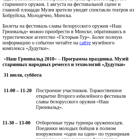
старинного оружия. 1 августа на фестивальной сцене и
главной площади Музея зрители увидят спектакли театров из
Бобруйска, Молодечно, Минска.
Билеты на фестиваль славы белорусского оружия «Наш
Грюнвальд» можно приобрести в Минске, обратившись в
туристическое агентство «Гісторыя-Тур». Более полную
информацию о событии читайте на
сайте
музейного
комплекса «Дудутки».
«
Наш Грюнвальд 2010
»
–
Программа праздника. Музей
старинных народных ремесел и технологий «Дудутки»
31 июля, суббота
11-00 – 11-20
Построение участников. Торжественное
открытие Второго юбилейного фестиваля
славы белорусского оружия «Наш
Грюнвальд».
11-30 – 13-00
Отборочные туры турнира оруженосцев.
Поединки молодых бойцов в полном
вооружении «один на один» по турнирным