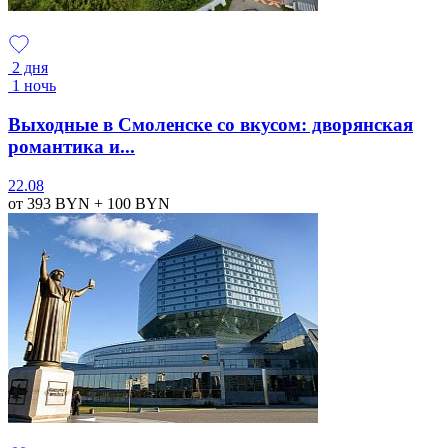
2 дня
1 ночь
Выходные в Смоленске со вкусом: дворянская
романтика и...
22.08
от 393
BYN
+ 100
BYN