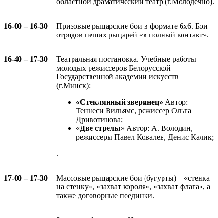
областной драматический театр (г.Молодечно).
16-00 – 16-30
Призовые рыцарские бои в формате 6х6. Бои
отрядов пеших рыцарей «в полный контакт».
16-40 – 17-30
Театральная постановка. Учебные работы
молодых режиссеров Белорусской
Государственной академии искусств
(г.Минск):
«Стеклянный зверинец»
Автор:
Теннеси Вильямс, режиссер Ольга
Дривотинова;
«
Две стрелы
» Автор: А. Володин,
режиссеры Павел Ковалев, Денис Калик;
.
17-00 – 17-30
Массовые рыцарские бои (бугурты) – «стенка
на стенку», «захват короля», «захват флага», а
также договорные поединки.