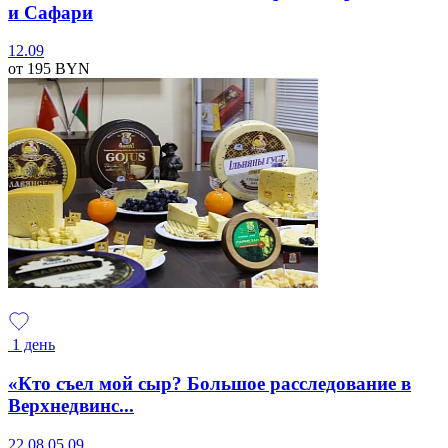
и Сафари
12.09
от 195
BYN
1 день
«Кто съел мой сыр? Большое расследование в
Верхнедвинс...
22.08
05.09