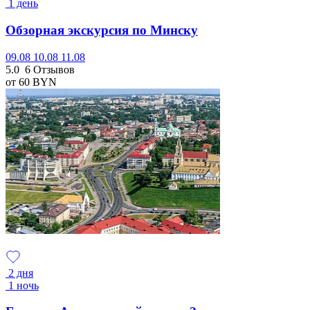
1 день
Обзорная экскурсия по Минску
09.08
10.08
11.08
5.0
6 Отзывов
от 60
BYN
2 дня
1 ночь