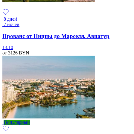
8 дней
7 ночей
Прованс от Ниццы до Марселя. Авиатур
13.10
от 3126
BYN
Популярный