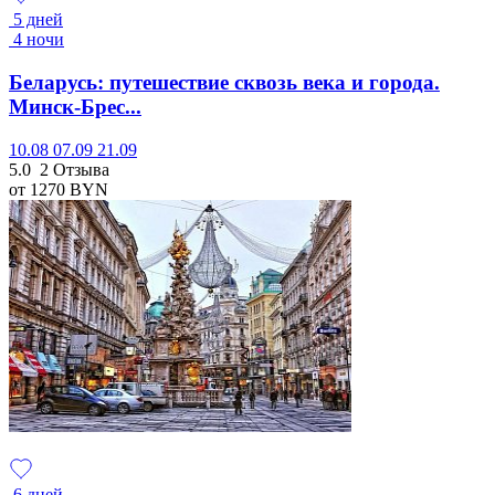
5 дней
4 ночи
Беларусь: путешествие сквозь века и города.
Минск-Брес...
10.08
07.09
21.09
5.0
2 Отзыва
от 1270
BYN
6 дней