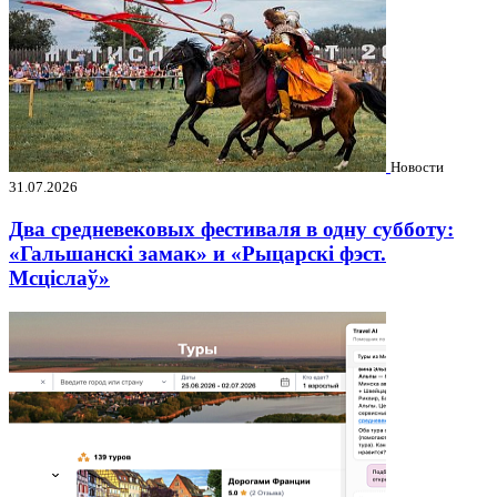
Новости
31.07.2026
Два средневековых фестиваля в одну субботу:
«Гальшанскі замак» и «Рыцарскі фэст.
Мсціслаў»