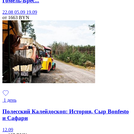
Гомель-Брес...
22.08
05.09
19.09
от 1663
BYN
1 день
Полесский Калейдоскоп: История, Сыр Bonfesto
и Сафари
12.09