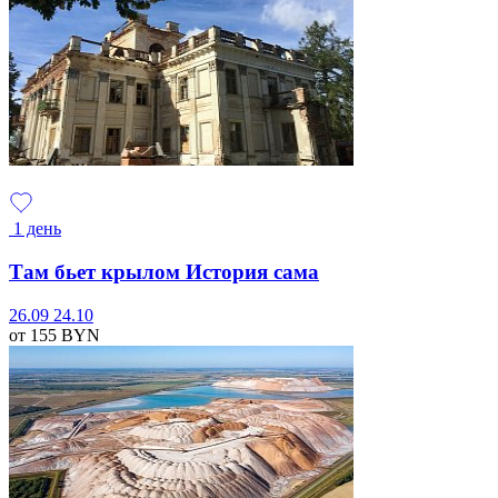
1 день
Там бьет крылом История сама
26.09
24.10
от 155
BYN