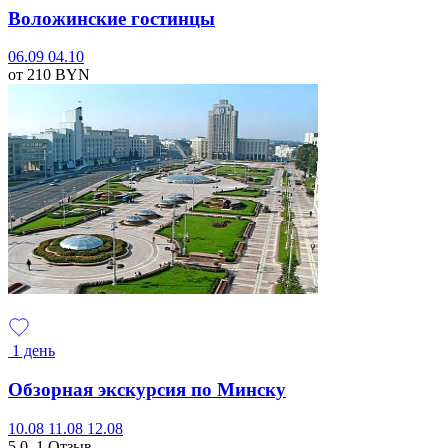
Воложинские гостинцы
06.09
04.10
от 210
BYN
1 день
Обзорная экскурсия по Минску
10.08
11.08
12.08
5.0
1 Отзыв