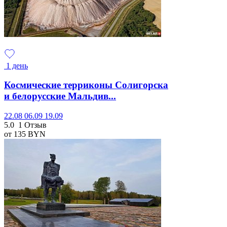
1 день
Космические терриконы Солигорска
и белорусские Мальдив...
22.08
06.09
19.09
5.0
1 Отзыв
от 135
BYN