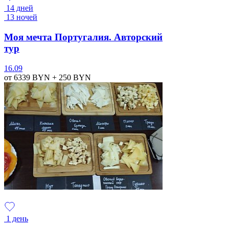
14 дней
13 ночей
Моя мечта Португалия. Авторский
тур
16.09
от 6339
BYN
+ 250
BYN
1 день