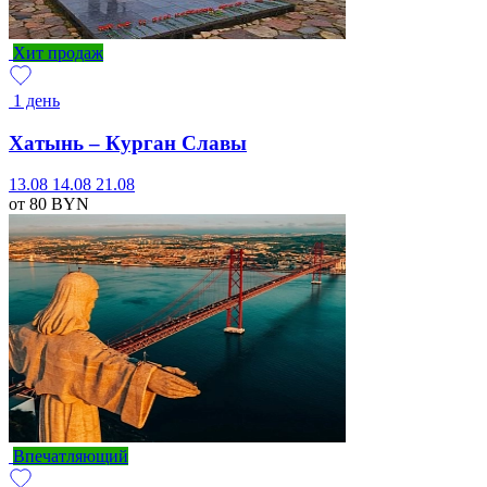
Хит продаж
1 день
Хатынь – Курган Славы
13.08
14.08
21.08
от 80
BYN
Впечатляющий