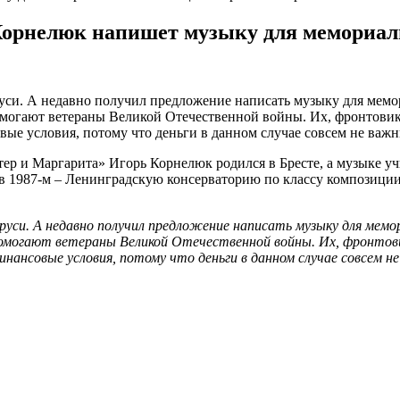
Корнелюк напишет музыку для мемориаль
уси. А недавно получил предложение написать музыку для мемо
огают ветераны Великой Отечественной войны. Их, фронтовиков,
вые условия, потому что деньги в данном случае совсем не важ
р и Маргарита» Игорь Корнелюк родился в Бресте, а музыке уч
 в 1987-м – Ленинградскую консерваторию по классу композиции
уси. А недавно получил предложение написать музыку для мемо
могают ветераны Великой Отечественной войны. Их, фронтовиков
нансовые условия, потому что деньги в данном случае совсем н