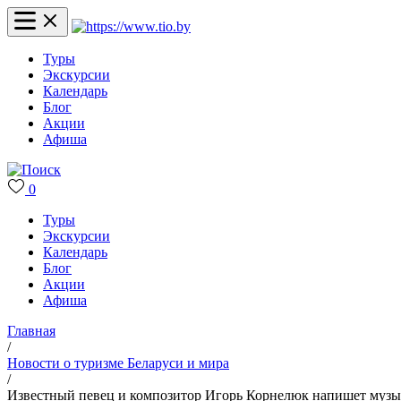
Туры
Экскурсии
Календарь
Блог
Акции
Афиша
0
Туры
Экскурсии
Календарь
Блог
Акции
Афиша
Главная
/
Новости о туризме Беларуси и мира
/
Известный певец и композитор Игорь Корнелюк напишет музык