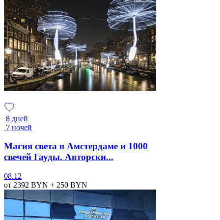
8 дней
7 ночей
Магия света в Амстердаме и 1000
свечей Гауды. Авторски...
08.12
от 2392
BYN
+ 250
BYN