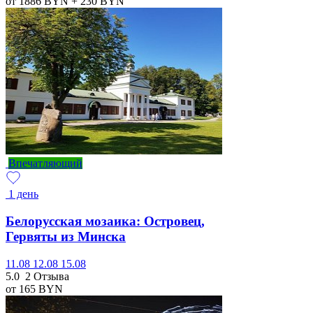
от 1886
BYN
+ 230
BYN
Впечатляющий
1 день
Белорусская мозаика: Островец,
Гервяты из Минска
11.08
12.08
15.08
5.0
2 Отзыва
от 165
BYN