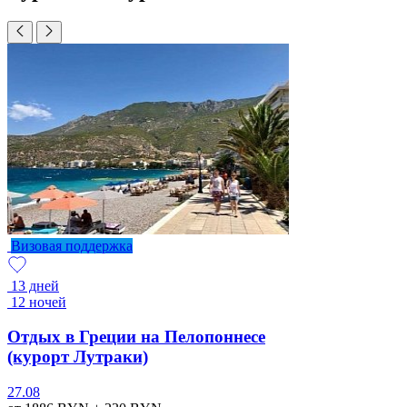
Визовая поддержка
13 дней
12 ночей
Отдых в Греции на Пелопоннесе
(курорт Лутраки)
27.08