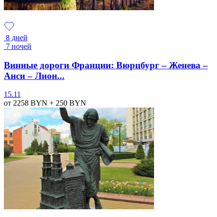
8 дней
7 ночей
Винные дороги Франции: Вюрцбург – Женева –
Анси – Лион...
15.11
от 2258
BYN
+ 250
BYN