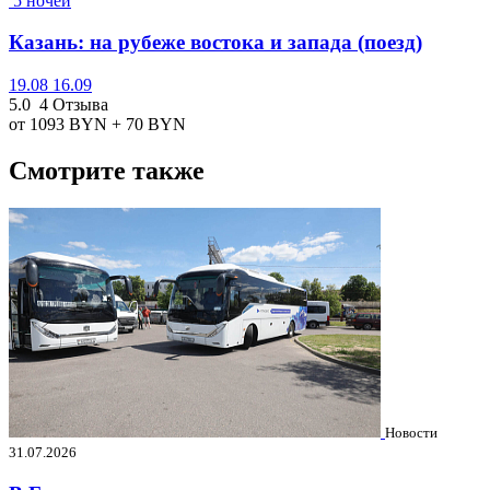
5 ночей
Казань: на рубеже востока и запада (поезд)
19.08
16.09
5.0
4 Отзыва
от 1093
BYN
+ 70
BYN
Смотрите также
Новости
31.07.2026