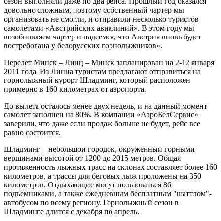
сезон выполняли даже по два рейса. Прошлый год оказался
довольно сложным, поэтому собственный чартер мы
организовать не смогли, и отправили несколько туристов
самолетами «Австрийских авиалиний». В этом году мы
возобновляем чартер и надеемся, что Австрия вновь будет
востребована у белорусских горнолыжников».
Перелет Минск – Линц – Минск запланирован на 2-12 января
2011 года. Из Линца туристам предлагают отправиться на
горнолыжный курорт Шладминг, который расположен
примерно в 160 километрах от аэропорта.
До вылета осталось менее двух недель, и на данный момент
самолет заполнен на 80%. В компании «АэроБелСервис»
заверили, что даже если продаж больше не будет, рейс все
равно состоится.
Шладминг – небольшой городок, окруженный горными
вершинами высотой от 1200 до 2015 метров. Общая
протяженность лыжных трасс на склонах составляет более 160
километров, а трассы для беговых лыж проложены на 350
километров. Отдыхающие могут пользоваться 86
подъемниками, а также ежедневным бесплатным "шаттлом"-
автобусом по всему региону. Горнолыжный сезон в
Шладминге длится с декабря по апрель.