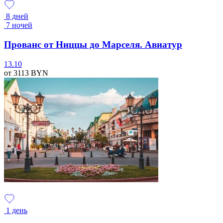
8 дней
7 ночей
Прованс от Ниццы до Марселя. Авиатур
13.10
от 3113
BYN
1 день