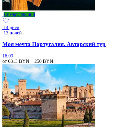
Впечатляющий
14 дней
13 ночей
Моя мечта Португалия. Авторский тур
16.09
от 6313
BYN
+ 250
BYN