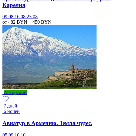
Карелия
09.08
16.08
23.08
от 482
BYN
+ 450
BYN
Авторский
7 дней
6 ночей
Авиатур в Армению. Земля чудес.
05.09
10.10