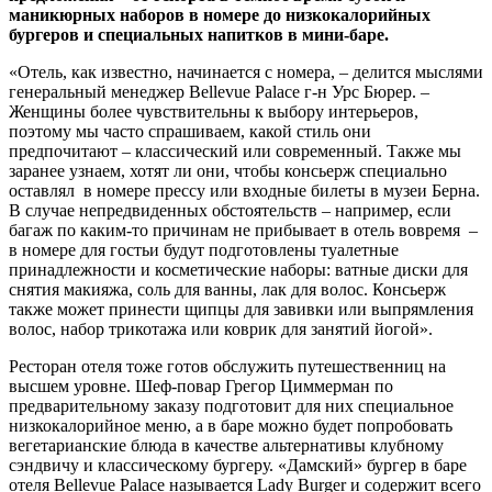
маникюрных наборов в номере до низкокалорийных
бургеров и специальных напитков в мини-баре.
«Отель, как известно, начинается с номера, – делится мыслями
генеральный менеджер Bellevue Palace г-н Урс Бюрер. –
Женщины более чувствительны к выбору интерьеров,
поэтому мы часто спрашиваем, какой стиль они
предпочитают – классический или современный. Также мы
заранее узнаем, хотят ли они, чтобы консьерж специально
оставлял в номере прессу или входные билеты в музеи Берна.
В случае непредвиденных обстоятельств – например, если
багаж по каким-то причинам не прибывает в отель вовремя –
в номере для гостьи будут подготовлены туалетные
принадлежности и косметические наборы: ватные диски для
снятия макияжа, соль для ванны, лак для волос. Консьерж
также может принести щипцы для завивки или выпрямления
волос, набор трикотажа или коврик для занятий йогой».
Ресторан отеля тоже готов обслужить путешественниц на
высшем уровне. Шеф-повар Грегор Циммерман по
предварительному заказу подготовит для них специальное
низкокалорийное меню, а в баре можно будет попробовать
вегетарианские блюда в качестве альтернативы клубному
сэндвичу и классическому бургеру. «Дамский» бургер в баре
отеля Bellevue Palace называется Lady Burger и содержит всего