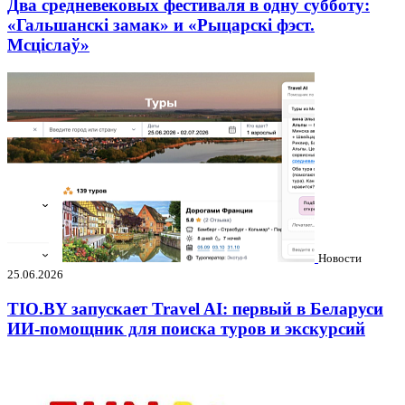
Два средневековых фестиваля в одну субботу:
«Гальшанскі замак» и «Рыцарскі фэст.
Мсціслаў»
Новости
25.06.2026
TIO.BY запускает Travel AI: первый в Беларуси
ИИ-помощник для поиска туров и экскурсий