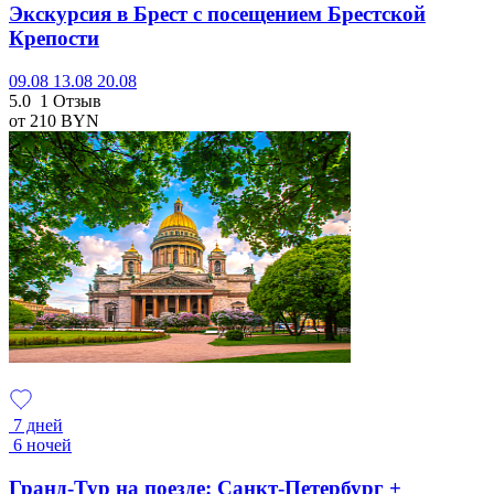
Экскурсия в Брест с посещением Брестской
Крепости
09.08
13.08
20.08
5.0
1 Отзыв
от 210
BYN
7 дней
6 ночей
Гранд-Тур на поезде: Санкт-Петербург +