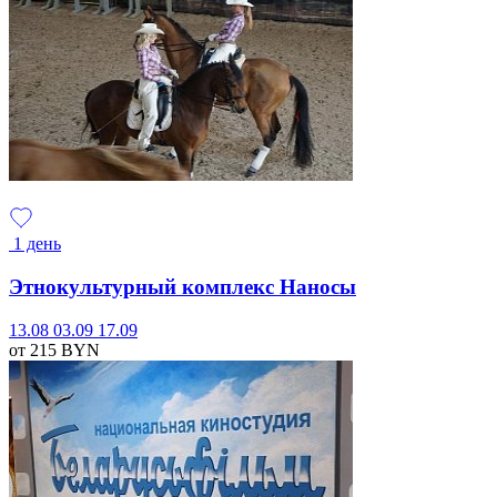
1 день
Этнокультурный комплекс Наносы
13.08
03.09
17.09
от 215
BYN