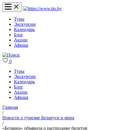
Туры
Экскурсии
Календарь
Блог
Акции
Афиша
0
Туры
Экскурсии
Календарь
Блог
Акции
Афиша
Главная
/
Новости о туризме Беларуси и мира
/
«Белавиа» объявила о распродаже билетов