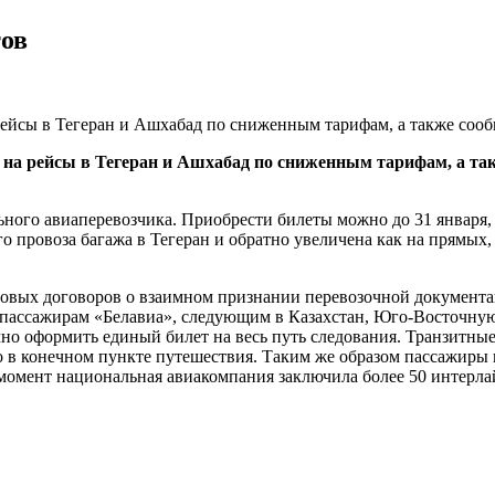
тов
рейсы в Тегеран и Ашхабад по сниженным тарифам, а также соо
 на
рейсы в Тегеран и Ашхабад по сниженным тарифам, а так
ьного авиаперевозчика. Приобрести билеты можно до 31 января
о провоза багажа в Тегеран и обратно увеличена как на прямых,
овых договоров о взаимном признании перевозочной документац
ным пассажирам «Белавиа», следующим в Казахстан, Юго-Восточ
чно оформить единый билет на весь путь следования. Транзитны
 в конечном пункте путешествия. Таким же образом пассажиры к
й момент национальная авиакомпания заключила более 50 интер