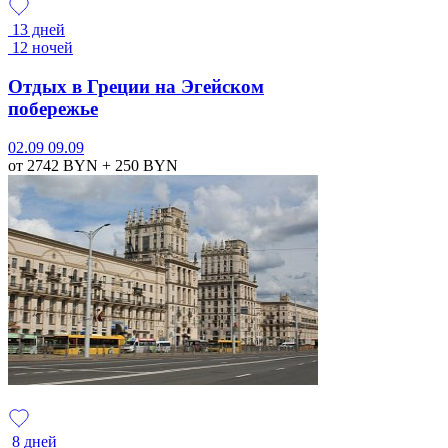
13 дней
12 ночей
Отдых в Греции на Эгейском
побережье
02.09
09.09
от 2742
BYN
+ 250
BYN
8 дней