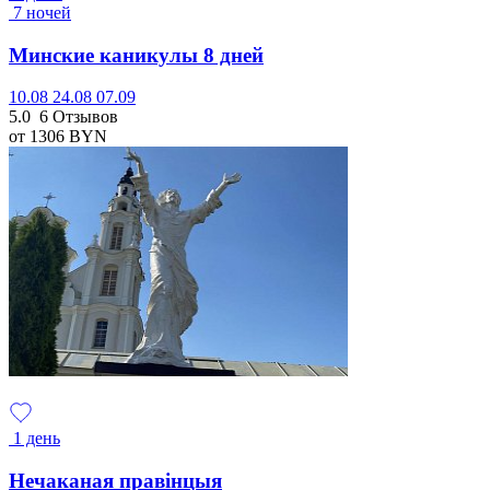
7 ночей
Минские каникулы 8 дней
10.08
24.08
07.09
5.0
6 Отзывов
от 1306
BYN
1 день
Нечаканая правінцыя