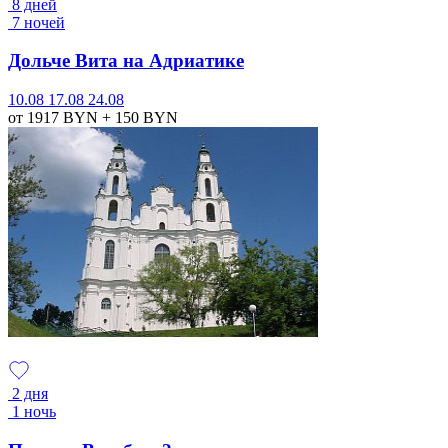
8 дней
7 ночей
Дольче Вита на Адриатике
10.08
17.08
24.08
от 1917
BYN
+ 150
BYN
2 дня
1 ночь