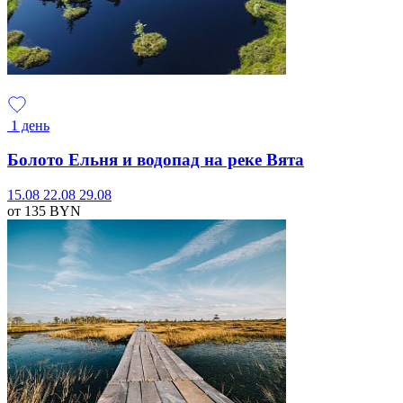
1 день
Болото Ельня и водопад на реке Вята
15.08
22.08
29.08
от 135
BYN