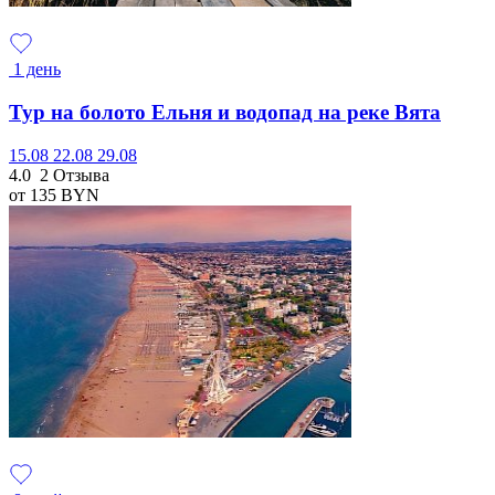
1 день
Тур на болото Ельня и водопад на реке Вята
15.08
22.08
29.08
4.0
2 Отзыва
от 135
BYN