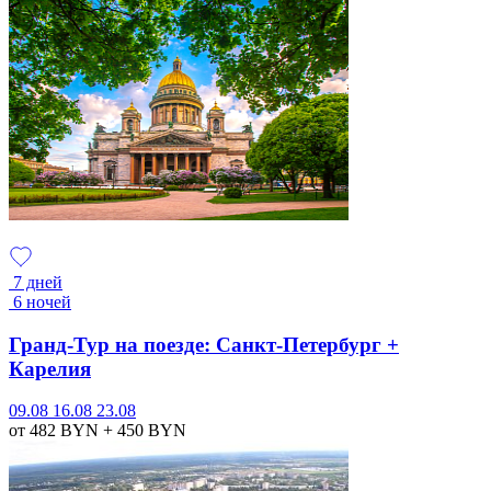
7 дней
6 ночей
Гранд-Тур на поезде: Санкт-Петербург +
Карелия
09.08
16.08
23.08
от 482
BYN
+ 450
BYN