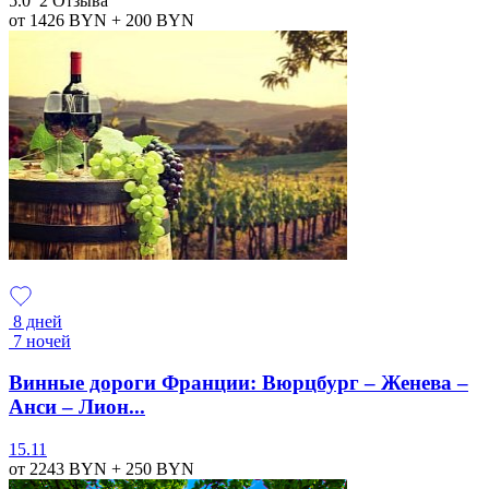
5.0
2 Отзыва
от 1426
BYN
+ 200
BYN
8 дней
7 ночей
Винные дороги Франции: Вюрцбург – Женева –
Анси – Лион...
15.11
от 2243
BYN
+ 250
BYN