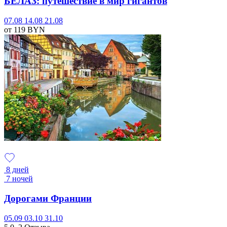
БЕЛАЗ: путешествие в мир гигантов
07.08
14.08
21.08
от 119
BYN
8 дней
7 ночей
Дорогами Франции
05.09
03.10
31.10