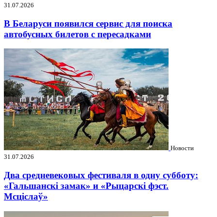
31.07.2026
В Беларуси появился сервис для поиска
автобусных билетов с пересадками
Новости
31.07.2026
Два средневековых фестиваля в одну субботу:
«Гальшанскі замак» и «Рыцарскі фэст.
Мсціслаў»