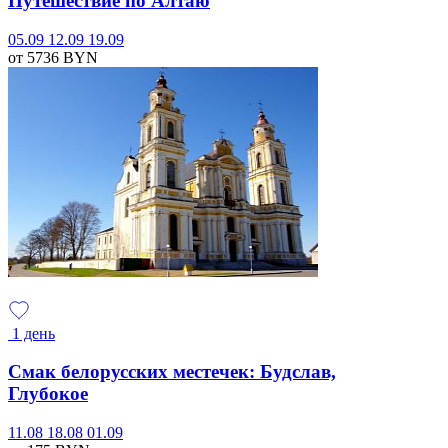
Путешествие по Алтаю
05.09
12.09
19.09
от 5736
BYN
1 день
Смак белорусских местечек: Будслав,
Глубокое
11.08
18.08
01.09