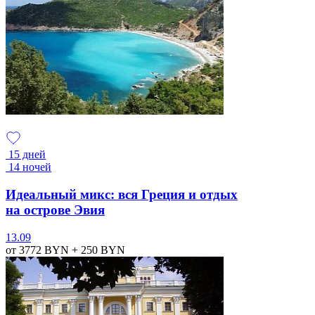
15 дней
14 ночей
Идеальный микс: вся Греция и отдых
на острове Эвия
13.09
от 3772
BYN
+ 250
BYN