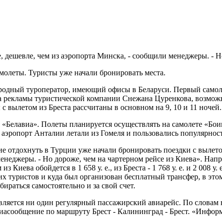
е, дешевле, чем из аэропорта Минска, - сообщили менеджеры. - Н
самолеты. Туристы уже начали бронировать места.
одный туроператор, имеющий офисы в Беларуси. Первый самоле
а рекламы туристической компании Снежана Цуренкова, возможно,
с вылетом из Бреста рассчитаны в основном на 9, 10 и 11 ночей.
Белавиа». Полеты планируется осуществлять на самолете «Боинг
 аэропорт Анталии летали из Гомеля и пользовались популярнос
 отдохнуть в Турции уже начали бронировать поездки с вылетом
менеджеры. - Но дороже, чем на чартерном рейсе из Киева». Напр
 Киева обойдется в 1 658 у. е., из Бреста - 1 768 у. е. и 2 008 у
туристов и куда был организован бесплатный трансфер, в этом 
бираться самостоятельно и за свой счет.
твляется ни один регулярный пассажирский авиарейс. По словам
иасообщение по маршруту Брест - Калининград - Брест. «Информ