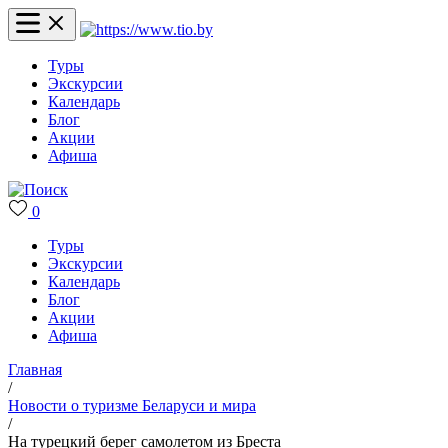
Туры
Экскурсии
Календарь
Блог
Акции
Афиша
0
Туры
Экскурсии
Календарь
Блог
Акции
Афиша
Главная
/
Новости о туризме Беларуси и мира
/
На турецкий берег самолетом из Бреста