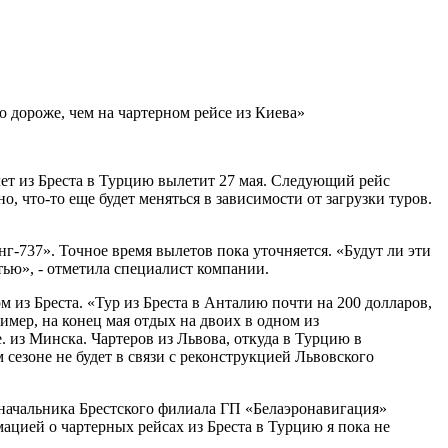
о дороже, чем на чартерном рейсе из Киева»
т из Бреста в Турцию вылетит 27 мая. Следующий рейс
 что-то еще будет меняться в зависимости от загрузки туров.
-737». Точное время вылетов пока уточняется. «Будут ли эти
тью», - отметила специалист компании.
 из Бреста. «Тур из Бреста в Анталию почти на 200 долларов,
имер, на конец мая отдых на двоих в одном из
. е. из Минска. Чартеров из Львова, откуда в Турцию в
сезоне не будет в связи с реконструкцией Львовского
 начальника Брестского филиала ГП «Белаэронавигация»
ацией о чартерных рейсах из Бреста в Турцию я пока не