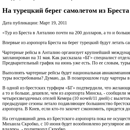
На турецкий берег самолетом из Бреста
Дата публикации:
Март 19, 2011
«Тур из Бреста в Анталию почти на 200 долларов, а то и больш
Впервые из аэропорта Бреста на берег турецкий будут летать 
Чартерные рейсы в Анталию организует крупнейший междунар
запланирован на 31 мая. Как рассказала «БГ» специалист отдел
Предварительный график на июнь уже есть. По ее словам, туры 
Выполнять чартерные рейсы будет национальная авиакомпания «
туры востребованы? Думаю, да. В позапрошлом году чартеры в
В одной из брестских турфирм «БГ» подтвердили, что желающие
а то и больше, дешевле, чем из аэропорта Минска, - сообщили 
четырехзвездочных отелей Кемера (10 ночей/11 дней) с вылетом из
предыдущие сезоны летало подавляющее большинство брестских 
аэропорта. В Киев, если кто-то захочет сэкономить, придется до
На сегодняшний день из Брестского аэропорта пока не осущес
Михаила Скробко, с 10 июня будет возобновлено регулярное ав
владею», - подчеркнул Скробко.