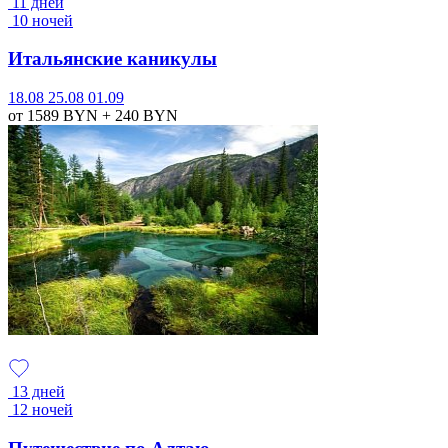
11 дней
10 ночей
Итальянские каникулы
18.08
25.08
01.09
от 1589
BYN
+ 240
BYN
13 дней
12 ночей