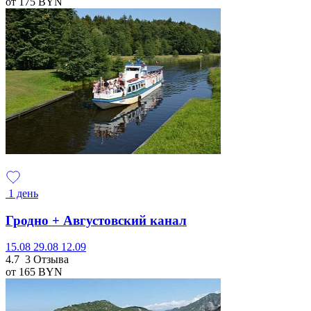
от 175
BYN
1 день
Гродно + Августовский канал
15.08
29.08
12.09
4.7
3 Отзыва
от 165
BYN