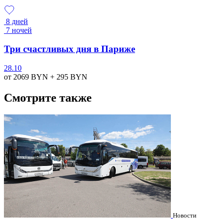
8 дней
7 ночей
Три счастливых дня в Париже
28.10
от 2069
BYN
+ 295
BYN
Смотрите также
Новости