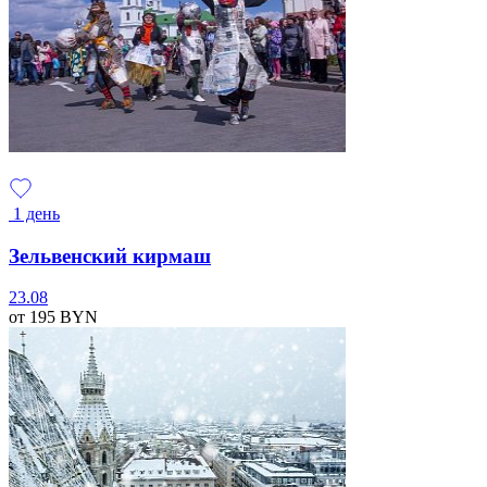
1 день
Зельвенский кирмаш
23.08
от 195
BYN