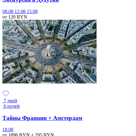
08.08
12.08
15.08
от 120
BYN
7 дней
6 ночей
Тайны Франции + Амстердам
18.08
от 1896
BYN
+ 295
BYN