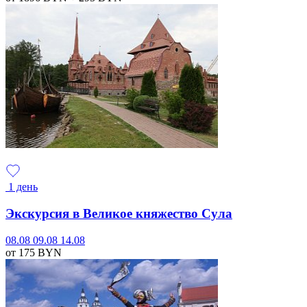
1 день
Экскурсия в Великое княжество Сула
08.08
09.08
14.08
от 175
BYN