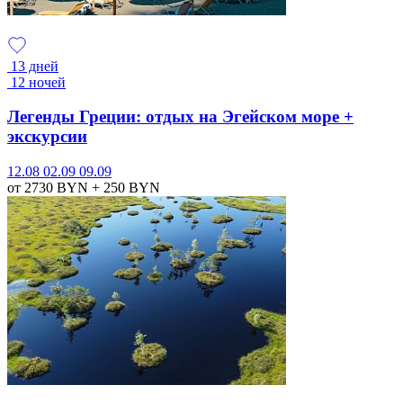
13 дней
12 ночей
Легенды Греции: отдых на Эгейском море +
экскурсии
12.08
02.09
09.09
от 2730
BYN
+ 250
BYN