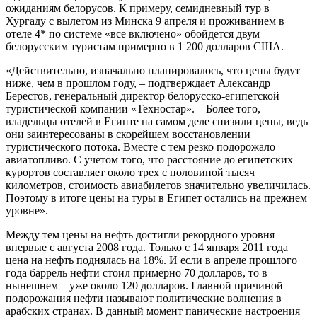
ожиданиям белорусов. К примеру, семидневный тур в
Хургаду с вылетом из Минска 9 апреля и проживанием в
отеле 4* по системе «все включено» обойдется двум
белорусским туристам примерно в 1 200 долларов США.
«Действительно, изначально планировалось, что цены будут
ниже, чем в прошлом году, – подтверждает Александр
Берестов, генеральный директор белорусско-египетской
туристической компании «Техностар». – Более того,
владельцы отелей в Египте на самом деле снизили цены, ведь
они заинтересованы в скорейшем восстановлении
туристического потока. Вместе с тем резко подорожало
авиатопливо. С учетом того, что расстояние до египетских
курортов составляет около трех с половиной тысяч
километров, стоимость авиабилетов значительно увеличилась.
Поэтому в итоге цены на туры в Египет остались на прежнем
уровне».
Между тем цены на нефть достигли рекордного уровня –
впервые с августа 2008 года. Только с 14 января 2011 года
цена на нефть поднялась на 18%. И если в апреле прошлого
года баррель нефти стоил примерно 70 долларов, то в
нынешнем – уже около 120 долларов. Главной причиной
подорожания нефти называют политические волнения в
арабских странах. В данный момент панические настроения