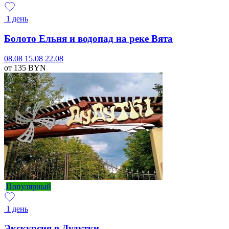
1 день
Болото Ельня и водопад на реке Вята
08.08
15.08
22.08
от 135
BYN
Популярный
1 день
Экскурсия в Дудутки