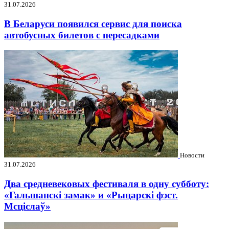
31.07.2026
В Беларуси появился сервис для поиска
автобусных билетов с пересадками
Новости
31.07.2026
Два средневековых фестиваля в одну субботу:
«Гальшанскі замак» и «Рыцарскі фэст.
Мсціслаў»