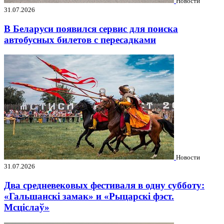
Новости
31.07.2026
В Беларуси появился сервис для поиска
автобусных билетов с пересадками
Новости
31.07.2026
Два средневековых фестиваля в одну субботу:
«Гальшанскі замак» и «Рыцарскі фэст.
Мсціслаў»