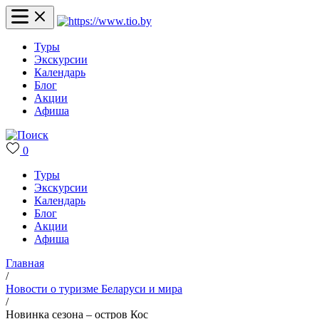
Туры
Экскурсии
Календарь
Блог
Акции
Афиша
0
Туры
Экскурсии
Календарь
Блог
Акции
Афиша
Главная
/
Новости о туризме Беларуси и мира
/
Новинка сезона – остров Кос