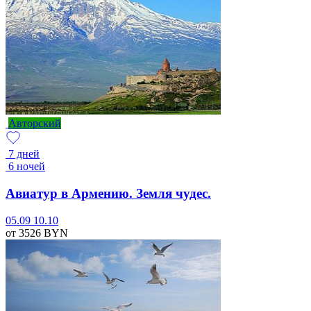
Авторский
7 дней
6 ночей
Авиатур в Армению. Земля чудес.
05.09
10.10
от 3526
BYN