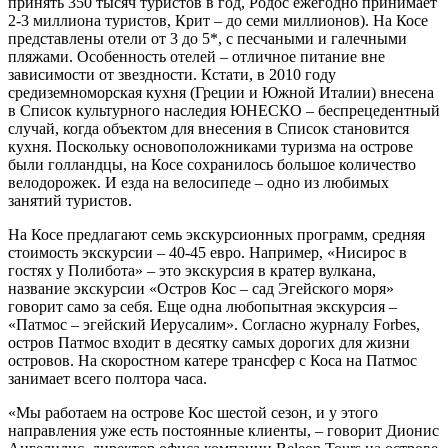
принять 350 тысяч туристов в год, Родос ежегодно принимает
2-3 миллиона туристов, Крит – до семи миллионов). На Косе
представлены отели от 3 до 5*, с песчаными и галечными
пляжами. Особенность отелей – отличное питание вне
зависимости от звездности. Кстати, в 2010 году
средиземноморская кухня (Греции и Южной Италии) внесена
в Список культурного наследия ЮНЕСКО – беспрецедентный
случай, когда объектом для внесения в Список становится
кухня. Поскольку основоположниками туризма на острове
были голландцы, на Косе сохранилось большое количество
велодорожек. И езда на велосипеде – одно из любимых
занятий туристов.
На Косе предлагают семь экскурсионных программ, средняя
стоимость экскурсии – 40-45 евро. Например, «Нисирос в
гостях у Полибота» – это экскурсия в кратер вулкана,
название экскурсии «Остров Кос – сад Эгейского моря»
говорит само за себя. Еще одна любопытная экскурсия –
«Патмос – эгейский Иерусалим». Согласно журналу Forbes,
остров Патмос входит в десятку самых дорогих для жизни
островов. На скоростном катере трансфер с Коса на Патмос
занимает всего полтора часа.
«Мы работаем на острове Кос шестой сезон, и у этого
направления уже есть постоянные клиенты, – говорит Дионис