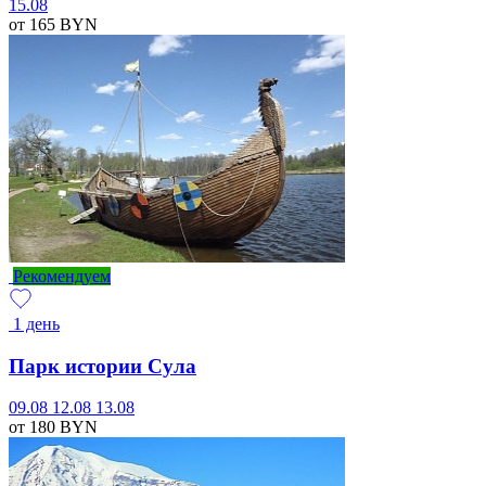
15.08
от 165
BYN
Рекомендуем
1 день
Парк истории Сула
09.08
12.08
13.08
от 180
BYN