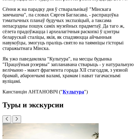
Сёння ж на парадку дня ў стваральнікаў "Мінскага
замчышча", па словах Сяргея Багласава, - распрацоўка
тэматычных планаў будучых экспазіцый, а таксама
непасрэдны пошук саміх музейных прадметаў. Да таго ж,
сёлета прадоўжацца і археалагічныя раскопкі ў цэнтры
беларускай сталіцы, якія, як спадзяюцца айчынныя
навукоўцы, змогуць праліць святло на таямніцы гісторыі
старажытнага Мінска.
Як ужо паведамляла "Культура", на месцы будынка
"Працоўныя рэзервы" запланавана стварыць - у натуральную
велічыню - макет фрагмента горада XII стагоддзя, з уязной
брамай, абарончымі валамі, храмам і нават тагачаснымі
вуліцамі.
Канстанцін АНТАНОВІЧ ("
Культура
")
Туры и экскурсии