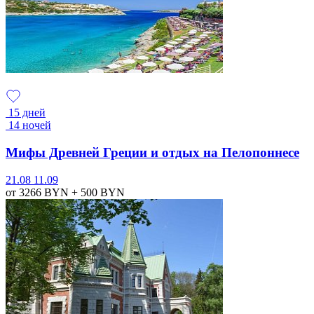
15 дней
14 ночей
Мифы Древней Греции и отдых на Пелопоннесе
21.08
11.09
от 3266
BYN
+ 500
BYN