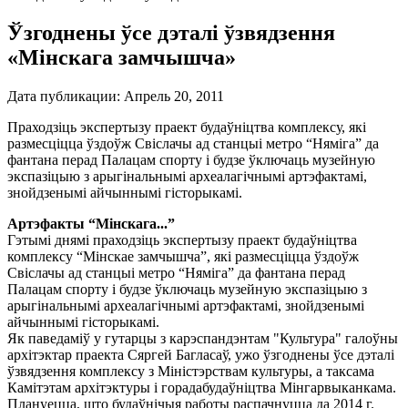
Ўзгоднены ўсе дэталі ўзвядзення
«Мінскага замчышча»
Дата публикации:
Апрель 20, 2011
Праходзіць экспертызу праект будаўніцтва комплексу, які
размесціцца ўздоўж Свіслачы ад станцыі метро “Няміга” да
фантана перад Палацам спорту і будзе ўключаць музейную
экспазіцыю з арыгінальнымі археалагічнымі артэфактамі,
знойдзенымі айчыннымі гісторыкамі.
Артэфакты “Мінскага...”
Гэтымі днямі праходзіць экспертызу праект будаўніцтва
комплексу “Мінскае замчышча”, які размесціцца ўздоўж
Свіслачы ад станцыі метро “Няміга” да фантана перад
Палацам спорту і будзе ўключаць музейную экспазіцыю з
арыгінальнымі археалагічнымі артэфактамі, знойдзенымі
айчыннымі гісторыкамі.
Як паведаміў у гутарцы з карэспандэнтам "Культура" галоўны
архітэктар праекта Сяргей Багласаў, ужо ўзгоднены ўсе дэталі
ўзвядзення комплексу з Міністэрствам культуры, а таксама
Камітэтам архітэктуры і горадабудаўніцтва Мінгарвыканкама.
Плануецца, што будаўнічыя работы распачнуцца да 2014 г.