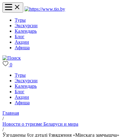
Туры
Экскурсии
Календарь
Блог
Акции
Афиша
0
Туры
Экскурсии
Календарь
Блог
Акции
Афиша
Главная
/
Новости о туризме Беларуси и мира
/
Ўзгоднены ўсе дэталі ўзвядзення «Мінскага замчышча»