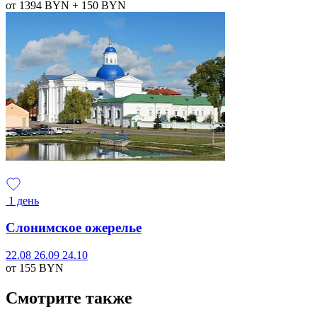
от 1394
BYN
+ 150
BYN
1 день
Слонимское ожерелье
22.08
26.09
24.10
от 155
BYN
Смотрите также