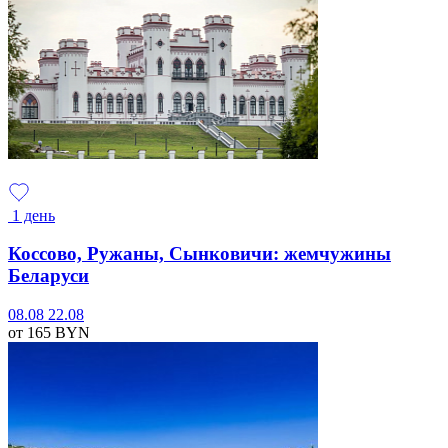
1 день
Коссово, Ружаны, Сынковичи: жемчужины
Беларуси
08.08
22.08
от 165
BYN