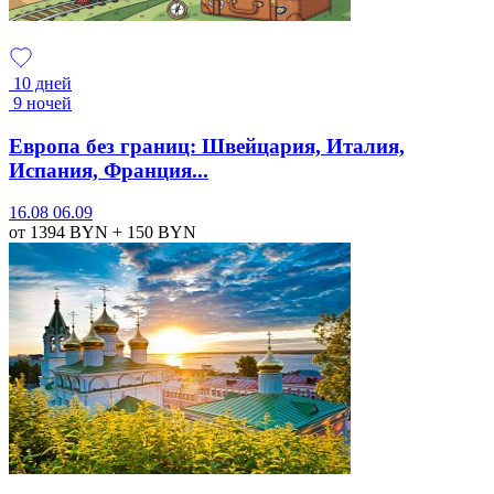
10 дней
9 ночей
Европа без границ: Швейцария, Италия,
Испания, Франция...
16.08
06.09
от 1394
BYN
+ 150
BYN