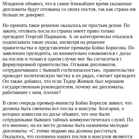
Младенов объявил, что в самое ближайшее время указанные
дипломаты будут отозваны со своих постов, так как страна им
больше не доверяет.
Но принять такое решение оказалось не простым делом. По
закону, отозвать посла из страны имеет право только
президент Георгий Пырванов. А он категорически отказался
подписывать такие указы, несмотря на решение
правительства и представление премьера Бойко Борисова. По
заявлению президента, он внимательно ознакомился с досье
на послов и только в одном случае мог бы согласиться с
формулировкой правительства. Отзывая дипломатов,
сотрудничавших с бывшей госбезопасностью, правительство
проводит политическую чистку в их рядах, считает президент.
Он также добавил, что если Тодор Живков был хорошим
государственным руководителем, почему же дипломаты,
работавшие с ним, плохие?
В свою очередь премьер-министр Бойко Борисов заявил, что
должны быть сменены все послы и консулы Болгарии, о
которых комиссия по досье объявит, что они были
сотрудниками бывших тайных коммунистических служб. По
его мнению, на их место должны быть назначены молодые
дипломаты: «С этими людьми мы должны расстаться.
Оказалось, что половина наших послов и консулов являются