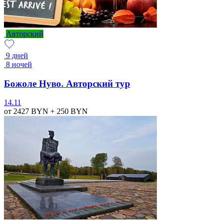
Авторский
9 дней
8 ночей
Божоле Нуво. Авторский тур
14.11
от 2427
BYN
+ 250
BYN