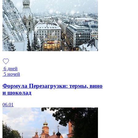
6 дней
5 ночей
Формула Перезагрузки: термы, вино
и шоколад
06.01