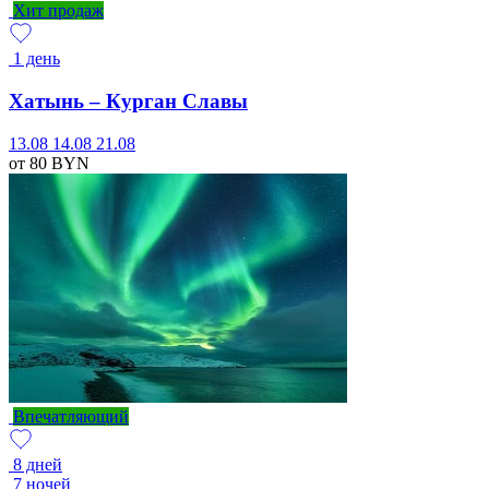
Хит продаж
1 день
Хатынь – Курган Славы
13.08
14.08
21.08
от 80
BYN
Впечатляющий
8 дней
7 ночей