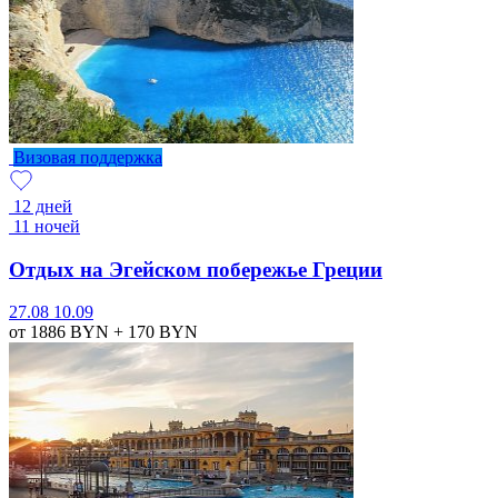
Визовая поддержка
12 дней
11 ночей
Отдых на Эгейском побережье Греции
27.08
10.09
от 1886
BYN
+ 170
BYN