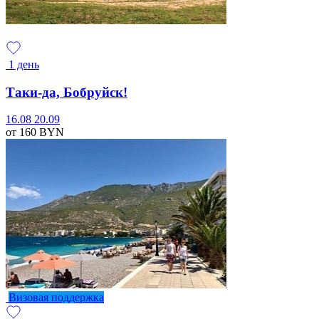
1 день
Таки-да, Бобруйск!
16.08
20.09
от 160
BYN
Визовая поддержка