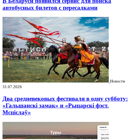
В Беларуси появился сервис для поиска
автобусных билетов с пересадками
Новости
31.07.2026
Два средневековых фестиваля в одну субботу:
«Гальшанскі замак» и «Рыцарскі фэст.
Мсціслаў»