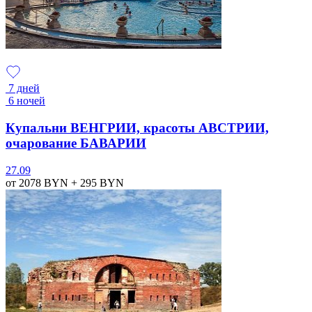
7 дней
6 ночей
Купальни ВЕНГРИИ, красоты АВСТРИИ,
очарование БАВАРИИ
27.09
от 2078
BYN
+ 295
BYN