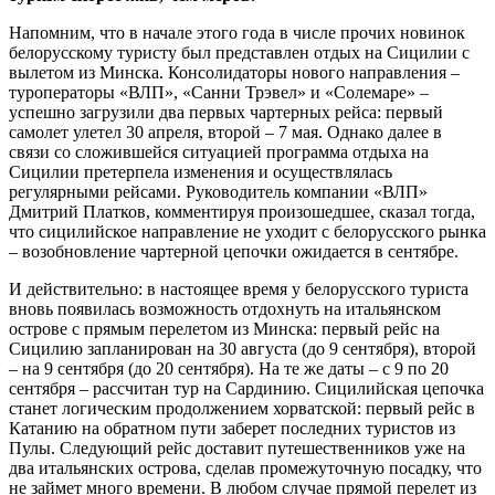
Напомним, что в начале этого года в числе прочих новинок
белорусскому туристу был представлен отдых на Сицилии с
вылетом из Минска. Консолидаторы нового направления –
туроператоры «ВЛП», «Санни Трэвел» и «Солемаре» –
успешно загрузили два первых чартерных рейса: первый
самолет улетел 30 апреля, второй – 7 мая. Однако далее в
связи со сложившейся ситуацией программа отдыха на
Сицилии претерпела изменения и осуществлялась
регулярными рейсами. Руководитель компании «ВЛП»
Дмитрий Платков, комментируя произошедшее, сказал тогда,
что сицилийское направление не уходит с белорусского рынка
– возобновление чартерной цепочки ожидается в сентябре.
И действительно: в настоящее время у белорусского туриста
вновь появилась возможность отдохнуть на итальянском
острове с прямым перелетом из Минска: первый рейс на
Сицилию запланирован на 30 августа (до 9 сентября), второй
– на 9 сентября (до 20 сентября). На те же даты – с 9 по 20
сентября – рассчитан тур на Сардинию. Сицилийская цепочка
станет логическим продолжением хорватской: первый рейс в
Катанию на обратном пути заберет последних туристов из
Пулы. Следующий рейс доставит путешественников уже на
два итальянских острова, сделав промежуточную посадку, что
не займет много времени. В любом случае прямой перелет из