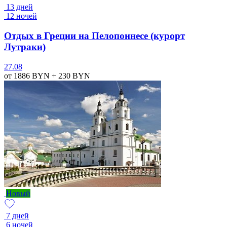
13 дней
12 ночей
Отдых в Греции на Пелопоннесе (курорт
Лутраки)
27.08
от 1886
BYN
+ 230
BYN
Новый
7 дней
6 ночей