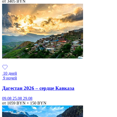
от 3405
BYN
10 дней
9 ночей
Дагестан 2026 – сердце Кавказа
09.08
25.08
29.08
от 1059
BYN
+ 150
BYN