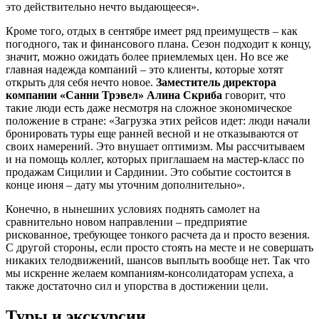
это действительно нечто выдающееся».
Кроме того, отдых в сентябре имеет ряд преимуществ – как
погодного, так и финансового плана. Сезон подходит к концу,
значит, можно ожидать более приемлемых цен. Но все же
главная надежда компаний – это клиенты, которые хотят
открыть для себя нечто новое.
Заместитель директора
компании «Санни Трэвел» Алина Скриба
говорит, что
такие люди есть даже несмотря на сложное экономическое
положение в стране: «Загрузка этих рейсов идет: люди начали
бронировать туры еще ранней весной и не отказываются от
своих намерений. Это внушает оптимизм. Мы рассчитываем
и на помощь коллег, которых приглашаем на мастер-класс по
продажам Сицилии и Сардинии. Это событие состоится в
конце июня – дату мы уточним дополнительно».
Конечно, в нынешних условиях поднять самолет на
сравнительно новом направлении – предприятие
рискованное, требующее тонкого расчета да и просто везения.
С другой стороны, если просто стоять на месте и не совершать
никаких телодвижений, шансов выплыть вообще нет. Так что
мы искренне желаем компаниям-консолидаторам успеха, а
также достаточно сил и упорства в достижении цели.
Туры и экскурсии