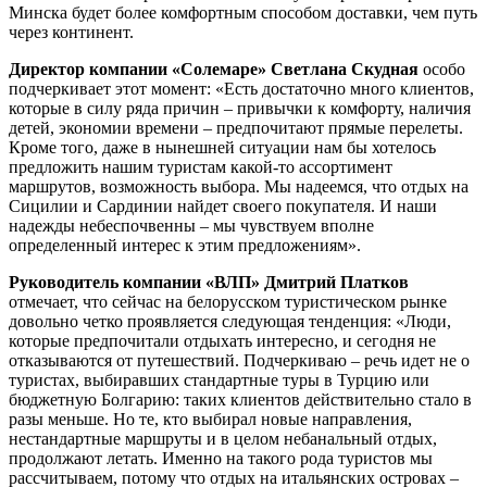
Минска будет более комфортным способом доставки, чем путь
через континент.
Директор компании «Солемаре» Светлана Скудная
особо
подчеркивает этот момент: «Есть достаточно много клиентов,
которые в силу ряда причин – привычки к комфорту, наличия
детей, экономии времени – предпочитают прямые перелеты.
Кроме того, даже в нынешней ситуации нам бы хотелось
предложить нашим туристам какой-то ассортимент
маршрутов, возможность выбора. Мы надеемся, что отдых на
Сицилии и Сардинии найдет своего покупателя. И наши
надежды небеспочвенны – мы чувствуем вполне
определенный интерес к этим предложениям».
Руководитель компании «ВЛП» Дмитрий Платков
отмечает, что сейчас на белорусском туристическом рынке
довольно четко проявляется следующая тенденция: «Люди,
которые предпочитали отдыхать интересно, и сегодня не
отказываются от путешествий. Подчеркиваю – речь идет не о
туристах, выбиравших стандартные туры в Турцию или
бюджетную Болгарию: таких клиентов действительно стало в
разы меньше. Но те, кто выбирал новые направления,
нестандартные маршруты и в целом небанальный отдых,
продолжают летать. Именно на такого рода туристов мы
рассчитываем, потому что отдых на итальянских островах –