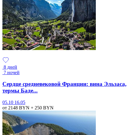
8 дней
7 ночей
Сердце средневековой Франции: вина Эльзаса,
термы Баде...
05.10
16.05
от 2148
BYN
+ 250
BYN