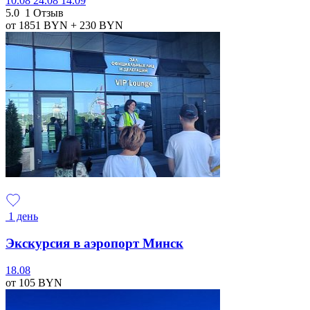
10.08
24.08
14.09
5.0
1 Отзыв
от 1851
BYN
+ 230
BYN
1 день
Экскурсия в аэропорт Минск
18.08
от 105
BYN