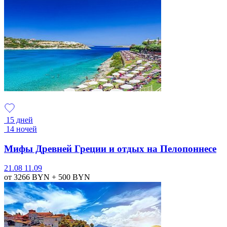
15 дней
14 ночей
Мифы Древней Греции и отдых на Пелопоннесе
21.08
11.09
от 3266
BYN
+ 500
BYN