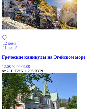
12 дней
11 ночей
Греческие каникулы на Эгейском море
12.08
02.09
09.09
от 2811
BYN
+ 295
BYN