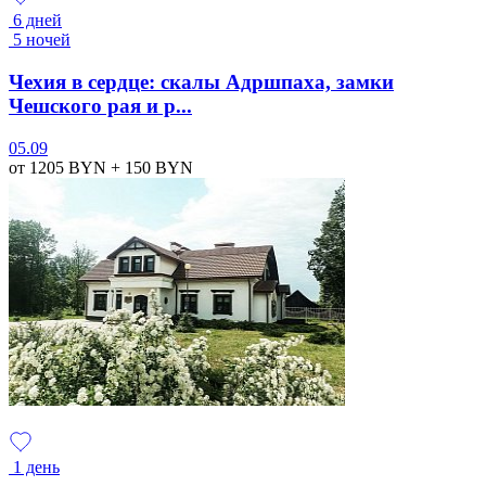
6 дней
5 ночей
Чехия в сердце: скалы Адршпаха, замки
Чешского рая и р...
05.09
от 1205
BYN
+ 150
BYN
1 день