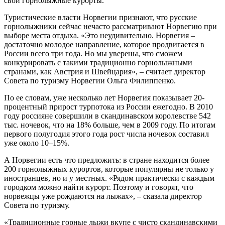
свои горнолыжные курорты.
Туристические власти Норвегии признают, что русские
горнолыжники сейчас нечасто рассматривают Норвегию при
выборе места отдыха. «Это неудивительно. Норвегия –
достаточно молодое направление, которое продвигается в
России всего три года. Но мы уверены, что сможем
конкурировать с такими традиционно горнолыжными
странами, как Австрия и Швейцария», – считает директор
Совета по туризму Норвегии Ольга Филиппенко.
По ее словам, уже несколько лет Норвегия показывает 20-
процентный прирост турпотока из России ежегодно. В 2010
году россияне совершили в скандинавском королевстве 542
тыс. ночевок, что на 18% больше, чем в 2009 году. По итогам
первого полугодия этого года рост числа ночевок составил
уже около 10–15%.
А Норвегии есть что предложить: в стране находится более
200 горнолыжных курортов, которые популярны не только у
иностранцев, но и у местных. «Рядом практически с каждым
городком можно найти курорт. Поэтому и говорят, что
норвежцы уже рождаются на лыжах», – сказала директор
Совета по туризму.
«Традиционные горные лыжи вкупе с чисто скандинавскими