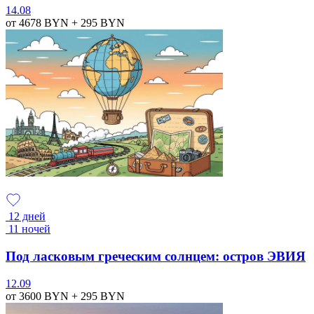
14.08
от 4678
BYN
+ 295
BYN
12 дней
11 ночей
Под ласковым греческим солнцем: остров ЭВИЯ
12.09
от 3600
BYN
+ 295
BYN