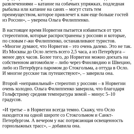
развлечениями – катание на собачьих упряжках, подледная
рыбалка или катание на санях – могут стать тем
преимуществом, которое привлечет к нам еще больше гостей
из России», – уверена Ольга Филиппенко.
В настоящее время Норвегия пытается избавиться от трех
стереотипов, которые распространены у россиян и которые,
по словам г-жи Филиппенко, останавливают туристов.
«Многие думают, что Норвегия – это очень далеко. Это не так.
Из Москвы до Осло лететь всего 2,5 часа, а из Петербурга –
менее двух часов. Более того, до Норвегии можно доехать на
собственном автомобиле – либо через Финляндию и Швецию,
либо из Петербурга паромом до Стокгольма, а оттуда в Осло.
И многие русские так путешествуют», – заверила она.
Второй «неправильный» стереотип у россиян – в Норвегии
очень холодно. Ольга Филиппенко заверила, что благодаря
Гольфстриму средняя температура зимой – минус 5–10
градусов.
«И третье – в Норвегии всегда темно. Скажу, что Осло
находится на одной широте со Стокгольмом и Санкт-
Петербургом. А вечером у нас потрясающая освещенность
горнолыжных трасс», – добавила она.