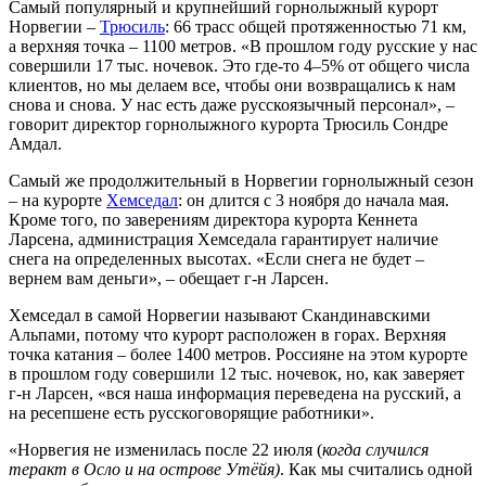
Самый популярный и крупнейший горнолыжный курорт
Норвегии –
Трюсиль
: 66 трасс общей протяженностью 71 км,
а верхняя точка – 1100 метров. «В прошлом году русские у нас
совершили 17 тыс. ночевок. Это где-то 4–5% от общего числа
клиентов, но мы делаем все, чтобы они возвращались к нам
снова и снова. У нас есть даже русскоязычный персонал», –
говорит директор горнолыжного курорта Трюсиль Сондре
Амдал.
Самый же продолжительный в Норвегии горнолыжный сезон
– на курорте
Хемседал
: он длится с 3 ноября до начала мая.
Кроме того, по заверениям директора курорта Кеннета
Ларсена, администрация Хемседала гарантирует наличие
снега на определенных высотах. «Если снега не будет –
вернем вам деньги», – обещает г-н Ларсен.
Хемседал в самой Норвегии называют Скандинавскими
Альпами, потому что курорт расположен в горах. Верхняя
точка катания – более 1400 метров. Россияне на этом курорте
в прошлом году совершили 12 тыс. ночевок, но, как заверяет
г-н Ларсен, «вся наша информация переведена на русский, а
на ресепшене есть русскоговорящие работники».
«Норвегия не изменилась после 22 июля (
когда случился
теракт в Осло и на острове Утёйя)
. Как мы считались одной