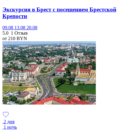
Экскурсия в Брест с посещением Брестской
Крепости
09.08
13.08
20.08
5.0
1 Отзыв
от 210
BYN
2 дня
1 ночь