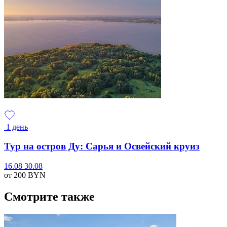
1 день
Тур на остров Ду: Сарья и Освейский круиз
16.08
30.08
от 200
BYN
Смотрите также